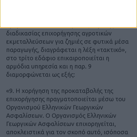
4 του άρθρου 4.».
2. Στο δεύτερο εδάφιο της παρ. 9 του
άρθρου 12Β του ν. 4797/2021, περί της
διαδικασίας επιχορήγησης αγροτικών
εκμεταλλεύσεων για ζημιές σε φυτικά μέσα
παραγωγής, διαγράφεται η λέξη «τακτικό»,
στο τρίτο εδάφιο επικαιροποιείται η
αρμόδια υπηρεσία και η παρ. 9
διαμορφώνεται ως εξής:
«9. Η χορήγηση της προκαταβολής της
επιχορήγησης πραγματοποιείται μέσω του
Οργανισμού Ελληνικών Γεωργικών
Ασφαλίσεων. Ο Οργανισμός Ελληνικών
Γεωργικών Ασφαλίσεων επιχορηγείται,
αποκλειστικά για τον σκοπό αυτό, ισόποσα