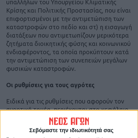
υπαλλήλων του Υπουργείου Κλιματικής
Κρίσης και Πολιτικής Προστασίας, που είναι
επιφορτισμένοι με την αντιμετώπιση των
καταστροφών στο πεδίο και στ) η εισαγωγή
διατάξεων που αντιμετωπίζουν μερικότερα
ζητήματα διοικητικής φύσης και κοινωνικού
ενδιαφέροντος, τα οποία προκύπτουν κατά
την αντιμετώπιση των συνεπειών μεγάλων
φυσικών καταστροφών.
Οι ρυθμίσεις για τους αγρότες
Ειδικά για τις ρυθμίσεις που αφορούν τον
αγροτικό τομέα, περιέχονται στο κεφάλαιο
Γ και επιδιώκουν την τροποποίηση του
υφιστάμενου θεσμικού πλαισίου για την
Σεβόμαστε την ιδιωτικότητά σας
κρατική αρωγή, με στόχο την αρτιότερη και