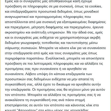
Εμείς και οι συνεργάτες μας αποθηκεύουμε και/ή έχουμε
δικαιότερη στήριξη των πληγέντων από
πρόσβαση σε πληροφορίες σε μια συσκευή, όπως τα cookies,
φυσικές καταστροφές και θεομηνίες.
και επεξεργαζόμαστε προσωπικά δεδομένα, όπως μοναδικοί
αναγνωριστικοί και προσαρμοσμένες πληροφορίες που
αποστέλλονται από μια συσκευή για εξατομικευμένες διαφημίσεις
Καθώς και την συμπλήρωση του θεσμικού
και περιεχόμενο, μέτρηση διαφήμισης και περιεχομένου, έρευνα
πλαισίου ως προς την οριοθέτηση
ακροατηρίου και ανάπτυξη υπηρεσιών.
Με την άδειά σας, εμείς
πληγεισών αγροτικών εκμεταλλεύσεων και
και οι συνεργάτες μας ενδέχεται να χρησιμοποιήσουμε ακριβή
δεδομένα γεωγραφικής τοποθεσίας και ταυτοποίησης μέσω
επιχειρήσεων που δραστηριοποιούνται σε
σάρωσης συσκευών. Μπορείτε να κάνετε κλικ για να συναινέσετε
αγροτικές περιοχές, χωρίς να διαθέτουν
στην επεξεργασία από εμάς και τους συνεργάτες μας όπως
κτιριακές εγκαταστάσεις.
περιγράφεται παραπάνω. Εναλλακτικά, μπορείτε να αποκτήσετε
πρόσβαση σε πιο λεπτομερείς πληροφορίες και να αλλάξετε τις
προτιμήσεις σας πριν συναινέσετε ή να αρνηθείτε να
Συγκεκριμένα έχουμε τα εξής άρθρα:
συναινέσετε.
Λάβετε υπόψη ότι κάποια επεξεργασία των
προσωπικών σας δεδομένων ενδέχεται να μην απαιτεί τη
Άρθρο 6:
Με την προτεινόμενη διάταξη
συγκατάθεσή σας, αλλά έχετε το δικαίωμα να αρνηθείτε αυτήν
αναδιαμορφώνεται το πλαίσιο
την επεξεργασία. Οι προτιμήσεις σας θα ισχύουν μόνο για αυτόν
τον ιστότοπο. Μπορείτε να αλλάξετε τις προτιμήσεις σας ή να
επιχορήγησης κατ’ επάγγελμα αγροτών,
ανακαλέσετε τη συγκατάθεσή σας ανά πάσα στιγμή
ώστε να διευκρινιστεί το υποκειμενικό
επιστρέφοντας σε αυτόν τον ιστότοπο και κάνοντας κλικ στο
πεδίο εφαρμογής, με χρήση της ορολογίας
κουμπί "Απορρήτου" στο κάτω μέρος της ιστοσελίδας.