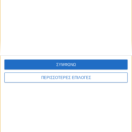
ΝΕΟΣ ΑΓΩΝ
https://neosagon.gr
ΣΥΜΦΩΝΩ
Η Αρχαιότερη Καθημερινή Πρωινή Εφημερίδα της Καρδίτσας
ΠΕΡΙΣΣΟΤΕΡΕΣ ΕΠΙΛΟΓΕΣ
ΘΕΣΣΑΛΙΑ FM