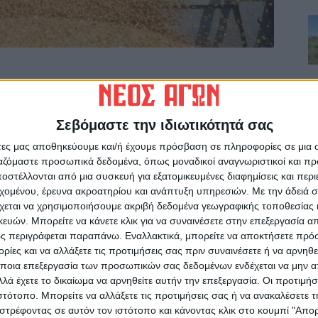
ΕΠΟΜΕΝΟ ΑΡΘΡΟ
Έναρξη “Καραισκάκεια” 2024
Σεβόμαστε την ιδιωτικότητά σας
άτες μας αποθηκεύουμε και/ή έχουμε πρόσβαση σε πληροφορίες σε μια
ργαζόμαστε προσωπικά δεδομένα, όπως μοναδικοί αναγνωριστικοί και 
στέλλονται από μια συσκευή για εξατομικευμένες διαφημίσεις και περ
εχομένου, έρευνα ακροατηρίου και ανάπτυξη υπηρεσιών.
Με την άδειά σα
χεται να χρησιμοποιήσουμε ακριβή δεδομένα γεωγραφικής τοποθεσίας 
ών. Μπορείτε να κάνετε κλικ για να συναινέσετε στην επεξεργασία απ
ς περιγράφεται παραπάνω. Εναλλακτικά, μπορείτε να αποκτήσετε πρό
ινή Εφημερίδα της Καρδίτσας
ίες και να αλλάξετε τις προτιμήσεις σας πριν συναινέσετε ή να αρνηθεί
ποια επεξεργασία των προσωπικών σας δεδομένων ενδέχεται να μην απ
λά έχετε το δικαίωμα να αρνηθείτε αυτήν την επεξεργασία. Οι προτιμήσ
ιστότοπο. Μπορείτε να αλλάξετε τις προτιμήσεις σας ή να ανακαλέσετε
στρέφοντας σε αυτόν τον ιστότοπο και κάνοντας κλικ στο κουμπί "Απ