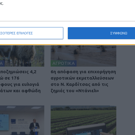
ς.
ΣΣΟΤΕΡΕΣ ΕΠΙΛΟΓΕΣ
ΣΥΜΦΩΝΩ
Α
ΑΓΡΟΤΙΚΑ
ποζημιώσεις 4,2
6η απόφαση για επιχορήγηση
ρώ σε 176
αγροτικών εκμεταλλεύσεων
φους για ευλογιά
στο Ν. Καρδίτσας από τις
βάτων και αφθώδη
ζημιές του «Ντάνιελ»