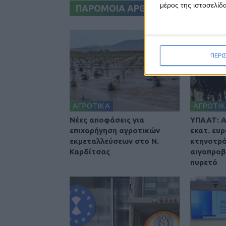
μέρος της ιστοσελίδα
ΠΑΡΟΜΟΙΑ ΑΡΘΡΑ
ΠΕΡΙ
ΑΓΡΟΤΙΚΑ
ΑΓΡΟΤΙΚ
Nέες αποφάσεις για
ΥΠΑΑΤ: Α
επιχορήγηση αγροτικών
εκατ. ευ
εκμεταλλεύσεων στο Ν.
κτηνοτρό
Καρδίτσας
αιγοπρο
πυρετό