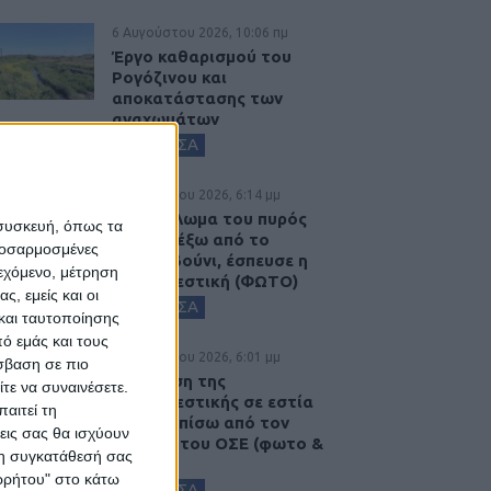
6 Αυγούστου 2026, 10:06 πμ
Έργο καθαρισμού του
Ρογόζινου και
αποκατάστασης των
αναχωμάτων
ΚΑΡΔΙΤΣΑ
5 Αυγούστου 2026, 6:14 μμ
Παρανάλωμα του πυρός
 συσκευή, όπως τα
έγινε ΙΧ έξω από το
προσαρμοσμένες
Μορφοβούνι, έσπευσε η
ιεχόμενο, μέτρηση
Πυροσβεστική (ΦΩΤΟ)
ς, εμείς και οι
ΚΑΡΔΙΤΣΑ
και ταυτοποίησης
ό εμάς και τους
5 Αυγούστου 2026, 6:01 μμ
σβαση σε πιο
Επέμβαση της
τε να συναινέσετε.
Πυροσβεστικής σε εστία
αιτεί τη
φωτιάς πίσω από τον
εις σας θα ισχύουν
σταθμό του ΟΣΕ (φωτο &
 τη συγκατάθεσή σας
βιντεο)
ορρήτου" στο κάτω
ΚΑΡΔΙΤΣΑ