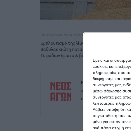
ΠΡΟΗΓΟΥΜΕΝΟ ΑΡΘΡΟ
Εμπλουτισμό της λίμνης Σμοκόβου από τον
Βαθυλακκιώτη ποταμό επιδιώκει ο Δήμος
Σοφάδων (φωτο & βίντεο)
Εμείς και οι συνεργ
cookies, και επεξε
πληροφορίες που απο
διαφήμισης και περι
ΝΕΟΣ ΑΓΩΝ
συνεργάτες μας ενδέ
μέσω σάρωσης συσκευ
https://neosagon.gr
συνεργάτες μας όπω
Η Αρχαιότερη Καθημερινή Πρω
λεπτομερείς πληροφορ
Λάβετε υπόψη ότι κά
συγκατάθεσή σας, αλ
μόνο για αυτόν τον 
ανά πάσα στιγμή επι