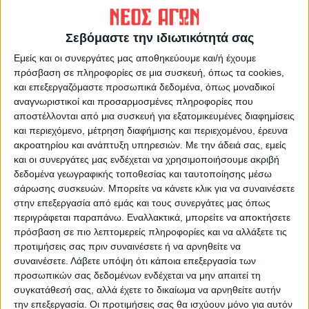
ΠΡΟΗΓΟΥΜΕΝΟ ΑΡΘΡΟ
ΕΠΟΜΕΝΟ ΑΡΘΡΟ
Σπίτι "υγειονομική βόμβα"
Η Καρδίτσα τίμησε με
Σεβόμαστε την ιδιωτικότητά σας
στο Αμπελικό, στο οποίο ζουν
λαμπρότητα την επέτειο της
δύο γυναίκες(φωτο) - Ειδική
25ης Μαρτίου
Εμείς και οι συνεργάτες μας αποθηκεύουμε και/ή έχουμε
επιχείρηση από το ΕΚΑΒ με
(ΦΩΤΟ+VIDEO)
πρόσβαση σε πληροφορίες σε μια συσκευή, όπως τα cookies,
τη συνδρομή της
και επεξεργαζόμαστε προσωπικά δεδομένα, όπως μοναδικοί
Πυροσβεστικής και της ΕΛΑΣ
αναγνωριστικοί και προσαρμοσμένες πληροφορίες που
αποστέλλονται από μια συσκευή για εξατομικευμένες διαφημίσεις
και περιεχόμενο, μέτρηση διαφήμισης και περιεχομένου, έρευνα
ακροατηρίου και ανάπτυξη υπηρεσιών.
Με την άδειά σας, εμείς
και οι συνεργάτες μας ενδέχεται να χρησιμοποιήσουμε ακριβή
δεδομένα γεωγραφικής τοποθεσίας και ταυτοποίησης μέσω
σάρωσης συσκευών. Μπορείτε να κάνετε κλικ για να συναινέσετε
στην επεξεργασία από εμάς και τους συνεργάτες μας όπως
περιγράφεται παραπάνω. Εναλλακτικά, μπορείτε να αποκτήσετε
πρόσβαση σε πιο λεπτομερείς πληροφορίες και να αλλάξετε τις
ΝΕΟΣ ΑΓΩΝ
προτιμήσεις σας πριν συναινέσετε ή να αρνηθείτε να
https://neosagon.gr
συναινέσετε.
Λάβετε υπόψη ότι κάποια επεξεργασία των
Η Αρχαιότερη Καθημερινή Πρωινή Εφημερίδα της Καρδίτσας
προσωπικών σας δεδομένων ενδέχεται να μην απαιτεί τη
συγκατάθεσή σας, αλλά έχετε το δικαίωμα να αρνηθείτε αυτήν
την επεξεργασία. Οι προτιμήσεις σας θα ισχύουν μόνο για αυτόν