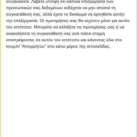
συναινέσετε.
Λάβετε υπόψη ότι κάποια επεξεργασία των
προσωπικών σας δεδομένων ενδέχεται να μην απαιτεί τη
συγκατάθεσή σας, αλλά έχετε το δικαίωμα να αρνηθείτε αυτήν
την επεξεργασία. Οι προτιμήσεις σας θα ισχύουν μόνο για αυτόν
τον ιστότοπο. Μπορείτε να αλλάξετε τις προτιμήσεις σας ή να
ΝΕΟΣ ΑΓΩΝ
ανακαλέσετε τη συγκατάθεσή σας ανά πάσα στιγμή
https://neosagon.gr
επιστρέφοντας σε αυτόν τον ιστότοπο και κάνοντας κλικ στο
κουμπί "Απορρήτου" στο κάτω μέρος της ιστοσελίδας.
Η Αρχαιότερη Καθημερινή Πρωινή Εφημερίδα της Καρδίτσας
ΠΑΡΟΜΟΙΑ ΑΡΘΡΑ