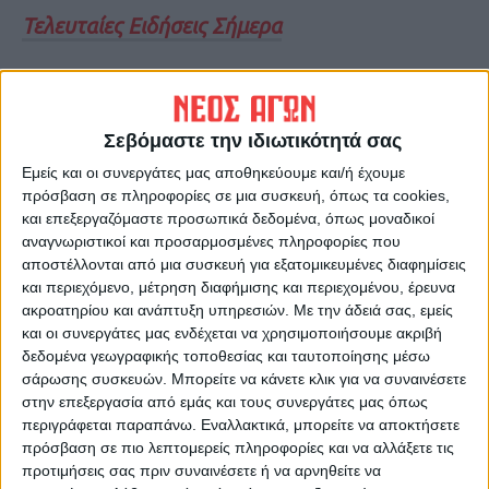
Τελευταίες Ειδήσεις Σήμερα
Ακολούθησε την εφημερίδα ΝΕΟΣ
ΑΓΩΝ στο Google News!
Σεβόμαστε την ιδιωτικότητά σας
Όλες οι εξελίξεις στην περιοχή της
Εμείς και οι συνεργάτες μας αποθηκεύουμε και/ή έχουμε
Καρδίτσας και ευρύτερα της Θεσσαλίας
πρόσβαση σε πληροφορίες σε μια συσκευή, όπως τα cookies,
και επεξεργαζόμαστε προσωπικά δεδομένα, όπως μοναδικοί
αναγνωριστικοί και προσαρμοσμένες πληροφορίες που
ΠΡΟΗΓΟΥΜΕΝΟ ΑΡΘΡΟ
ΕΠΟΜΕΝΟ ΑΡΘΡΟ
αποστέλλονται από μια συσκευή για εξατομικευμένες διαφημίσεις
Αντισεισμικός έλεγχος και
Σε χορτολιβαδική έκταση
και περιεχόμενο, μέτρηση διαφήμισης και περιεχομένου, έρευνα
ποδηλατοδρόμοι
κάτω από το Φανάρι
ακροατηρίου και ανάπτυξη υπηρεσιών.
Με την άδειά σας, εμείς
προωθείται το διαδημοτικό
και οι συνεργάτες μας ενδέχεται να χρησιμοποιήσουμε ακριβή
καταφύγιο για τα αδέσποτα
δεδομένα γεωγραφικής τοποθεσίας και ταυτοποίησης μέσω
ζώα στο Ν. Καρδίτσας
σάρωσης συσκευών. Μπορείτε να κάνετε κλικ για να συναινέσετε
στην επεξεργασία από εμάς και τους συνεργάτες μας όπως
περιγράφεται παραπάνω. Εναλλακτικά, μπορείτε να αποκτήσετε
πρόσβαση σε πιο λεπτομερείς πληροφορίες και να αλλάξετε τις
προτιμήσεις σας πριν συναινέσετε ή να αρνηθείτε να