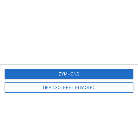
αναγκάστηκαν να γυρίσουν
ζημιών στη Γέφυρα που
πλημμυροπαθείς της
συνδέει την Πτελοπούλα με
Μεταμόρφωσης (ΦΩΤΟ &
Μέλισσα και Καρδίτσα
ΒΙΝΤΕΟ)
ΣΥΜΦΩΝΩ
ΝΕΟΣ ΑΓΩΝ
ΠΕΡΙΣΣΟΤΕΡΕΣ ΕΠΙΛΟΓΕΣ
https://neosagon.gr
Η Αρχαιότερη Καθημερινή Πρωινή Εφημερίδα της Καρδίτσας