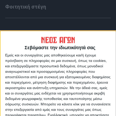
Φοιτητική στέγη
Σεβόμαστε την ιδιωτικότητά σας
Εμείς και οι συνεργάτες μας αποθηκεύουμε και/ή έχουμε
πρόσβαση σε πληροφορίες σε μια συσκευή, όπως τα cookies,
και επεξεργαζόμαστε προσωπικά δεδομένα, όπως μοναδικοί
αναγνωριστικοί και προσαρμοσμένες πληροφορίες που
αποστέλλονται από μια συσκευή για εξατομικευμένες διαφημίσεις
και περιεχόμενο, μέτρηση διαφήμισης και περιεχομένου, έρευνα
VIDEO ΤΗΣ ΘΕΣΣΑΛΙΑΣ
ακροατηρίου και ανάπτυξη υπηρεσιών.
Με την άδειά σας, εμείς
και οι συνεργάτες μας ενδέχεται να χρησιμοποιήσουμε ακριβή
Οι 9 άξονες Κουρέτα για να "σωθεί" η
δεδομένα γεωγραφικής τοποθεσίας και ταυτοποίησης μέσω
Θεσσαλία από την λειψυδρία
σάρωσης συσκευών. Μπορείτε να κάνετε κλικ για να συναινέσετε
στην επεξεργασία από εμάς και τους συνεργάτες μας όπως
περιγράφεται παραπάνω. Εναλλακτικά, μπορείτε να αποκτήσετε