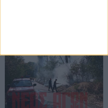
το Μορφοβούνι, έσπευσε η Πυροσβεστική
(ΦΩΤΟ)
ΚΑΡΔΙΤΣΑ