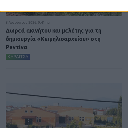
8 Αυγούστου 2026, 9:41 πμ
Δωρεά ακινήτου και μελέτης για τη
δημιουργία «Κειμηλιοαρχείου» στη
Ρεντίνα
ΚΑΡΔΙΤΣΑ