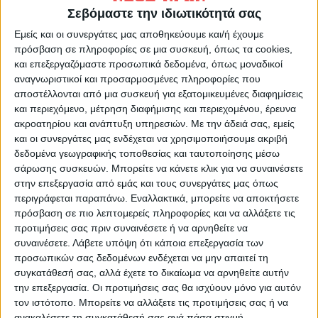
Σεβόμαστε την ιδιωτικότητά σας
–ορθολογική διαχείρισητων απορριμμάτων
της δυτικής Θεσσαλίας, στο πλαίσιο
Εμείς και οι συνεργάτες μας αποθηκεύουμε και/ή έχουμε
πρόσβαση σε πληροφορίες σε μια συσκευή, όπως τα cookies,
προώθησης της ανακύκλωσης
και επεξεργαζόμαστε προσωπικά δεδομένα, όπως μοναδικοί
–παραγωγή κομπόστυψηλής ποιότητας
αναγνωριστικοί και προσαρμοσμένες πληροφορίες που
–παραγωγή ενέργειαςμέσω της αξιοποίησης
αποστέλλονται από μια συσκευή για εξατομικευμένες διαφημίσεις
και περιεχόμενο, μέτρηση διαφήμισης και περιεχομένου, έρευνα
τουβιοαερίου.
ακροατηρίου και ανάπτυξη υπηρεσιών.
Με την άδειά σας, εμείς
–εξοικονόμησηπρώτων υλών και ενέργειας,
και οι συνεργάτες μας ενδέχεται να χρησιμοποιήσουμε ακριβή
μέσω της επαναχρησιμοποίησης, ανάκτησης
δεδομένα γεωγραφικής τοποθεσίας και ταυτοποίησης μέσω
ή ανακύκλωσης
σάρωσης συσκευών. Μπορείτε να κάνετε κλικ για να συναινέσετε
στην επεξεργασία από εμάς και τους συνεργάτες μας όπως
–ευαισθητοποίησητης κοινωνίας για
περιγράφεται παραπάνω. Εναλλακτικά, μπορείτε να αποκτήσετε
περιβαλλοντικά θέματα.
πρόσβαση σε πιο λεπτομερείς πληροφορίες και να αλλάξετε τις
–δημιουργίανέων θέσεων εργασίας.
προτιμήσεις σας πριν συναινέσετε ή να αρνηθείτε να
συναινέσετε.
Λάβετε υπόψη ότι κάποια επεξεργασία των
προσωπικών σας δεδομένων ενδέχεται να μην απαιτεί τη
10 διαφορετικές μονάδες για 2 γραμμές
συγκατάθεσή σας, αλλά έχετε το δικαίωμα να αρνηθείτε αυτήν
επεξεργασίας
την επεξεργασία. Οι προτιμήσεις σας θα ισχύουν μόνο για αυτόν
Στη ΜΕΑ θα λειτουργούν
τον ιστότοπο. Μπορείτε να αλλάξετε τις προτιμήσεις σας ή να
ανακαλέσετε τη συγκατάθεσή σας ανά πάσα στιγμή