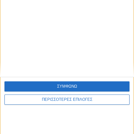
ΣΥΜΦΩΝΩ
ΠΕΡΙΣΣΟΤΕΡΕΣ ΕΠΙΛΟΓΕΣ
ΚΑΡΔΙΤΣΑ
Υψηλός ο κίνδυνος πυρκαγιάς σήμερα
Κυριακή στο Ν. Καρδίτσας