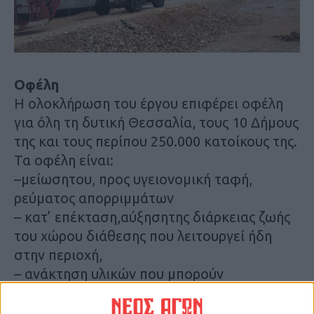
Οφέλη
Η ολοκλήρωση του έργου επιφέρει οφέλη
για όλη τη δυτική Θεσσαλία, τους 10 Δήμους
της και τους περίπου 250.000 κατοίκους της.
Τα οφέλη είναι:
–μείωσητου, προς υγειονομική ταφή,
ρεύματος απορριμμάτων
– κατ’ επέκταση,αύξησητης διάρκειας ζωής
του χώρου διάθεσης που λειτουργεί ήδη
στην περιοχή,
– ανάκτηση υλικών που μπορούν
επαναχρησιμοποιηθούν ή ναανακυκλωθούν,
–μείωσητων περιβαλλοντικών επιπτώσεων