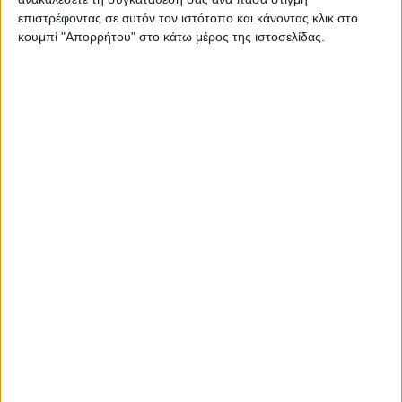
1. Γραμμή επεξεργασίας σύμμεικτων
επιστρέφοντας σε αυτόν τον ιστότοπο και κάνοντας κλικ στο
αστικών αποβλήτων.
κουμπί "Απορρήτου" στο κάτω μέρος της ιστοσελίδας.
2. Γραμμή επεξεργασίας προδιαλεγμένων
οργανικών αποβλήτων.
Για να λειτουργούν, κατασκευάζονται:
1.Μονάδα Υποδοχήςόπου θα γίνεται η
παραλαβή, σε ξεχωριστές θέσεις κάθε
φορά, των διαφορετικών ρευμάτων
αποβλήτων που θα δέχεται η μονάδα,
δηλαδή:
– Υποδοχή σύμμεικτων αστικών αποβλήτων
– Υποδοχή προδιαλεγμένων οργανικών
αποβλήτων
2.Μονάδα Μηχανικής Διαλογήςκαι
χειροδιαλογής σύμμεικτων αστικών
στερεών αποβλήτων και ανάκτηση από
αυτά ανακυκλώσιμων υλικών (χαρτί/