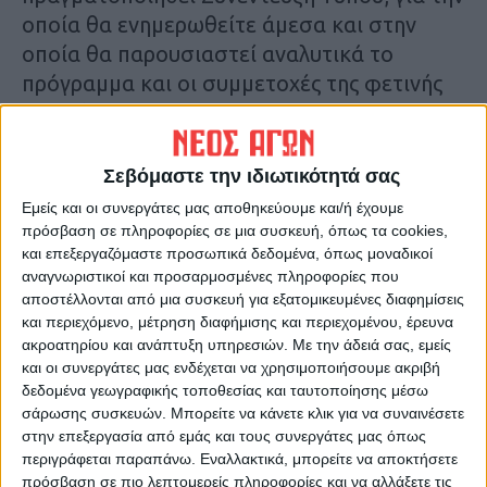
οποία θα ενημερωθείτε άμεσα και στην
οποία θα παρουσιαστεί αναλυτικά το
πρόγραμμα και οι συμμετοχές της φετινής
διοργάνωσης.
Ο Λαογραφικός Χορευτικός Όμιλος
«ΚΑΡΑΓΚΟΥΝΑ», με πολυετή παρουσία στην
Σεβόμαστε την ιδιωτικότητά σας
πολιτιστική δημιουργία και τη διατήρηση
Εμείς και οι συνεργάτες μας αποθηκεύουμε και/ή έχουμε
της παράδοσης, συνεχίζει να χτίζει γέφυρες
πρόσβαση σε πληροφορίες σε μια συσκευή, όπως τα cookies,
και επεξεργαζόμαστε προσωπικά δεδομένα, όπως μοναδικοί
επικοινωνίας ανάμεσα στους λαούς, με
αναγνωριστικοί και προσαρμοσμένες πληροφορίες που
πρωταγωνιστές τα παιδιά και τη νέα γενιά.
αποστέλλονται από μια συσκευή για εξατομικευμένες διαφημίσεις
και περιεχόμενο, μέτρηση διαφήμισης και περιεχομένου, έρευνα
Τελευταίες Ειδήσεις Σήμερα
ακροατηρίου και ανάπτυξη υπηρεσιών.
Με την άδειά σας, εμείς
και οι συνεργάτες μας ενδέχεται να χρησιμοποιήσουμε ακριβή
δεδομένα γεωγραφικής τοποθεσίας και ταυτοποίησης μέσω
σάρωσης συσκευών. Μπορείτε να κάνετε κλικ για να συναινέσετε
Ακολούθησε την εφημερίδα ΝΕΟΣ
στην επεξεργασία από εμάς και τους συνεργάτες μας όπως
ΑΓΩΝ στο Google News!
περιγράφεται παραπάνω. Εναλλακτικά, μπορείτε να αποκτήσετε
πρόσβαση σε πιο λεπτομερείς πληροφορίες και να αλλάξετε τις
Όλες οι εξελίξεις στην περιοχή της