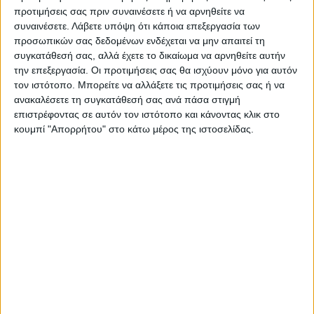
προτιμήσεις σας πριν συναινέσετε ή να αρνηθείτε να
Καρδίτσας και ευρύτερα της Θεσσαλίας
συναινέσετε.
Λάβετε υπόψη ότι κάποια επεξεργασία των
προσωπικών σας δεδομένων ενδέχεται να μην απαιτεί τη
συγκατάθεσή σας, αλλά έχετε το δικαίωμα να αρνηθείτε αυτήν
ΠΡΟΗΓΟΥΜΕΝΟ ΑΡΘΡΟ
ΕΠΟΜΕΝΟ ΑΡΘΡΟ
την επεξεργασία. Οι προτιμήσεις σας θα ισχύουν μόνο για αυτόν
Στο 40% η πρόοδος εργασιών
Μειώνονται τα...πρωτάκια
τον ιστότοπο. Μπορείτε να αλλάξετε τις προτιμήσεις σας ή να
της Μονάδας Επεξεργασίας
στα δημοτικά σχολεία του
ανακαλέσετε τη συγκατάθεσή σας ανά πάσα στιγμή
Απορριμμάτων δυτ.
Νομού Καρδίτσας
επιστρέφοντας σε αυτόν τον ιστότοπο και κάνοντας κλικ στο
Θεσσαλίας
κουμπί "Απορρήτου" στο κάτω μέρος της ιστοσελίδας.
ΝΕΟΣ ΑΓΩΝ
https://neosagon.gr
Η Αρχαιότερη Καθημερινή Πρωινή Εφημερίδα της Καρδίτσας