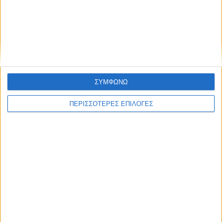
ΠΟΛΙΤΙΣΜΟΣ
Δωρεά για εργασίες αποκατάστασης στην
«Κόκκινη Εκκλησιά» Καρδίτσας
ΣΥΜΦΩΝΩ
ΠΕΡΙΣΣΟΤΕΡΕΣ ΕΠΙΛΟΓΕΣ
ΘΕΣΣΑΛΙΑ FM
ΑΚΟΥΣΤΕ ΖΩΝΤΑΝΑ