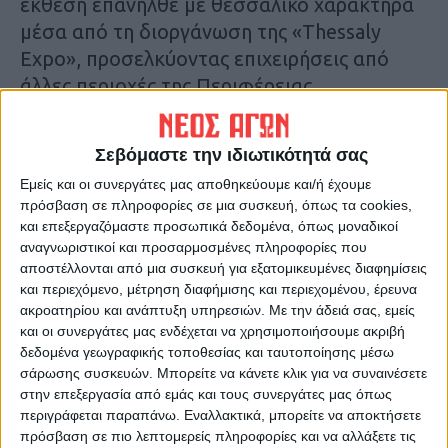
έκθεση επανήλθε με θεσσαλικό χαρακτήρα
μέσα από τη διοργάνωση της «Τhessaly
Expo», προσελκύοντας επιχειρήσεις από
άλλες περιοχές της Περιφέρειας.
Αναλυτικότερα στην έντυπη έκδοση του Νέου
Σεβόμαστε την ιδιωτικότητά σας
Αγώνα.
Εμείς και οι συνεργάτες μας αποθηκεύουμε και/ή έχουμε
πρόσβαση σε πληροφορίες σε μια συσκευή, όπως τα cookies,
Τελευταίες Ειδήσεις Σήμερα
και επεξεργαζόμαστε προσωπικά δεδομένα, όπως μοναδικοί
αναγνωριστικοί και προσαρμοσμένες πληροφορίες που
αποστέλλονται από μια συσκευή για εξατομικευμένες διαφημίσεις
Ακολούθησε την εφημερίδα ΝΕΟΣ
και περιεχόμενο, μέτρηση διαφήμισης και περιεχομένου, έρευνα
ακροατηρίου και ανάπτυξη υπηρεσιών.
Με την άδειά σας, εμείς
ΑΓΩΝ στο Google News!
και οι συνεργάτες μας ενδέχεται να χρησιμοποιήσουμε ακριβή
Όλες οι εξελίξεις στην περιοχή της
δεδομένα γεωγραφικής τοποθεσίας και ταυτοποίησης μέσω
Καρδίτσας και ευρύτερα της Θεσσαλίας
σάρωσης συσκευών. Μπορείτε να κάνετε κλικ για να συναινέσετε
στην επεξεργασία από εμάς και τους συνεργάτες μας όπως
περιγράφεται παραπάνω. Εναλλακτικά, μπορείτε να αποκτήσετε
ΠΡΟΗΓΟΥΜΕΝΟ ΑΡΘΡΟ
ΕΠΟΜΕΝΟ ΑΡΘΡΟ
πρόσβαση σε πιο λεπτομερείς πληροφορίες και να αλλάξετε τις