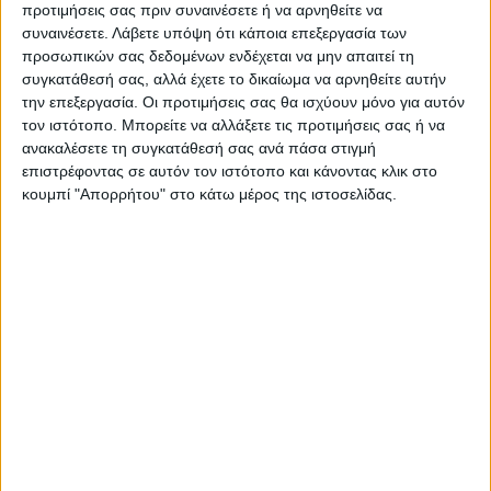
προτιμήσεις σας πριν συναινέσετε ή να αρνηθείτε να
Προωθείται η ίδρυση
Σύλληψη για ναρκωτικά και
συναινέσετε.
Λάβετε υπόψη ότι κάποια επεξεργασία των
διαδημοτικής ενεργειακής
όπλα σε περιοχή του Δήμου Λ.
προσωπικών σας δεδομένων ενδέχεται να μην απαιτεί τη
κοινότητας «Καρδίτσας -
Πλαστήρα
συγκατάθεσή σας, αλλά έχετε το δικαίωμα να αρνηθείτε αυτήν
Μουζακίου - Αργιθέας»
την επεξεργασία. Οι προτιμήσεις σας θα ισχύουν μόνο για αυτόν
τον ιστότοπο. Μπορείτε να αλλάξετε τις προτιμήσεις σας ή να
ανακαλέσετε τη συγκατάθεσή σας ανά πάσα στιγμή
επιστρέφοντας σε αυτόν τον ιστότοπο και κάνοντας κλικ στο
κουμπί "Απορρήτου" στο κάτω μέρος της ιστοσελίδας.
ΝΕΟΣ ΑΓΩΝ
https://neosagon.gr
Η Αρχαιότερη Καθημερινή Πρωινή Εφημερίδα της Καρδίτσας