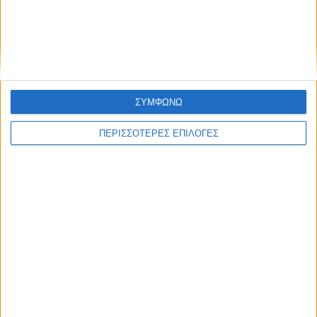
ΚΑΡΔΙΤΣΑ
Προσωρινές διακοπές ηλεκτροδότησης
στο Ν. Καρδίτσας
ΣΥΜΦΩΝΩ
ΠΕΡΙΣΣΟΤΕΡΕΣ ΕΠΙΛΟΓΕΣ
ΘΕΣΣΑΛΙΑ FM
ΑΚΟΥΣΤΕ ΖΩΝΤΑΝΑ