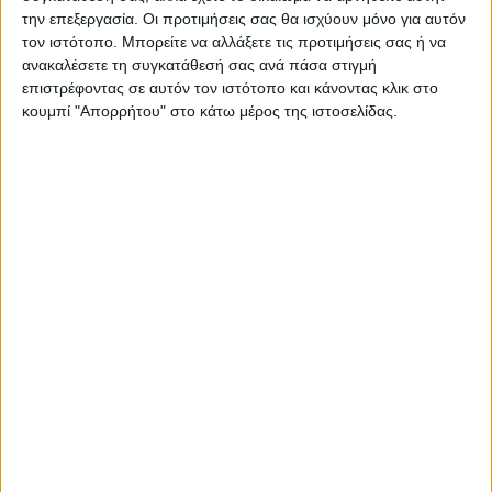
την επεξεργασία. Οι προτιμήσεις σας θα ισχύουν μόνο για αυτόν
τον ιστότοπο. Μπορείτε να αλλάξετε τις προτιμήσεις σας ή να
ανακαλέσετε τη συγκατάθεσή σας ανά πάσα στιγμή
επιστρέφοντας σε αυτόν τον ιστότοπο και κάνοντας κλικ στο
κουμπί "Απορρήτου" στο κάτω μέρος της ιστοσελίδας.
ΚΑΡΔΙΤΣΑ
10 βαθμούς Κελσίου έπεσε η θερμοκρασία
το απόγευμα στην Καρδίτσα, πτήση
αντιχαλαζικής προστασίας στον ουρανό