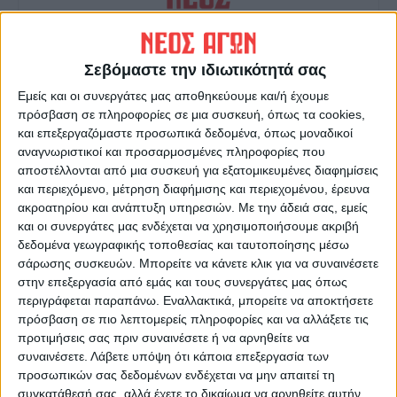
Σεβόμαστε την ιδιωτικότητά σας
ΝΕΟΣ ΑΓΩΝ
Εμείς και οι συνεργάτες μας αποθηκεύουμε και/ή έχουμε
https://neosagon.gr
πρόσβαση σε πληροφορίες σε μια συσκευή, όπως τα cookies,
Η Αρχαιότερη Καθημερινή Πρωινή Εφημερίδα της Καρδίτσας
και επεξεργαζόμαστε προσωπικά δεδομένα, όπως μοναδικοί
αναγνωριστικοί και προσαρμοσμένες πληροφορίες που
αποστέλλονται από μια συσκευή για εξατομικευμένες διαφημίσεις
και περιεχόμενο, μέτρηση διαφήμισης και περιεχομένου, έρευνα
ακροατηρίου και ανάπτυξη υπηρεσιών.
Με την άδειά σας, εμείς
και οι συνεργάτες μας ενδέχεται να χρησιμοποιήσουμε ακριβή
ΠΑΡΟΜΟΙΑ ΑΡΘΡΑ
δεδομένα γεωγραφικής τοποθεσίας και ταυτοποίησης μέσω
σάρωσης συσκευών. Μπορείτε να κάνετε κλικ για να συναινέσετε
στην επεξεργασία από εμάς και τους συνεργάτες μας όπως
περιγράφεται παραπάνω. Εναλλακτικά, μπορείτε να αποκτήσετε
πρόσβαση σε πιο λεπτομερείς πληροφορίες και να αλλάξετε τις
προτιμήσεις σας πριν συναινέσετε ή να αρνηθείτε να
συναινέσετε.
Λάβετε υπόψη ότι κάποια επεξεργασία των
προσωπικών σας δεδομένων ενδέχεται να μην απαιτεί τη
συγκατάθεσή σας, αλλά έχετε το δικαίωμα να αρνηθείτε αυτήν