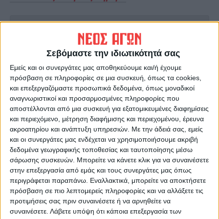
Ακολούθησε την εφημερίδα ΝΕΟΣ
ΑΓΩΝ στο Google News!
Σεβόμαστε την ιδιωτικότητά σας
Όλες οι εξελίξεις στην περιοχή της
Καρδίτσας και ευρύτερα της Θεσσαλίας
Εμείς και οι συνεργάτες μας αποθηκεύουμε και/ή έχουμε
πρόσβαση σε πληροφορίες σε μια συσκευή, όπως τα cookies,
και επεξεργαζόμαστε προσωπικά δεδομένα, όπως μοναδικοί
αναγνωριστικοί και προσαρμοσμένες πληροφορίες που
ΠΡΟΗΓΟΥΜΕΝΟ ΑΡΘΡΟ
ΕΠΟΜΕΝΟ ΑΡΘΡΟ
αποστέλλονται από μια συσκευή για εξατομικευμένες διαφημίσεις
2.261 Καρδιτσιώτες στο νέο
To μεταγραφικό «φετίχ», η
και περιεχόμενο, μέτρηση διαφήμισης και περιεχομένου, έρευνα
πρόγραμμα απονιτροποίησης
ουσία και η διάθεση του
ακροατηρίου και ανάπτυξη υπηρεσιών.
Με την άδειά σας, εμείς
προέδρου...
και οι συνεργάτες μας ενδέχεται να χρησιμοποιήσουμε ακριβή
δεδομένα γεωγραφικής τοποθεσίας και ταυτοποίησης μέσω
σάρωσης συσκευών. Μπορείτε να κάνετε κλικ για να συναινέσετε
στην επεξεργασία από εμάς και τους συνεργάτες μας όπως
περιγράφεται παραπάνω. Εναλλακτικά, μπορείτε να αποκτήσετε
πρόσβαση σε πιο λεπτομερείς πληροφορίες και να αλλάξετε τις
προτιμήσεις σας πριν συναινέσετε ή να αρνηθείτε να
συναινέσετε.
Λάβετε υπόψη ότι κάποια επεξεργασία των