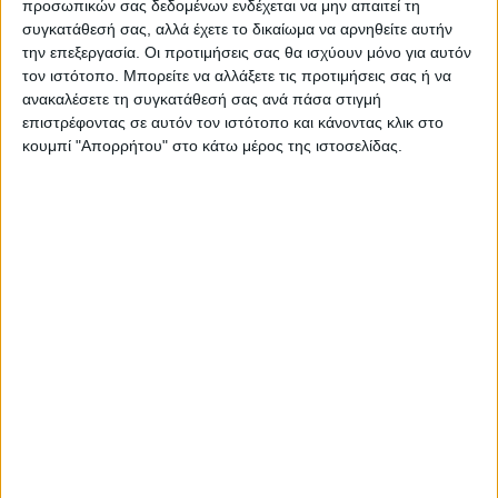
προσωπικών σας δεδομένων ενδέχεται να μην απαιτεί τη
ΝΕΟΣ ΑΓΩΝ
συγκατάθεσή σας, αλλά έχετε το δικαίωμα να αρνηθείτε αυτήν
την επεξεργασία. Οι προτιμήσεις σας θα ισχύουν μόνο για αυτόν
https://neosagon.gr
τον ιστότοπο. Μπορείτε να αλλάξετε τις προτιμήσεις σας ή να
Η Αρχαιότερη Καθημερινή Πρωινή Εφημερίδα της Καρδίτσας
ανακαλέσετε τη συγκατάθεσή σας ανά πάσα στιγμή
επιστρέφοντας σε αυτόν τον ιστότοπο και κάνοντας κλικ στο
κουμπί "Απορρήτου" στο κάτω μέρος της ιστοσελίδας.
ΠΑΡΟΜΟΙΑ ΑΡΘΡΑ