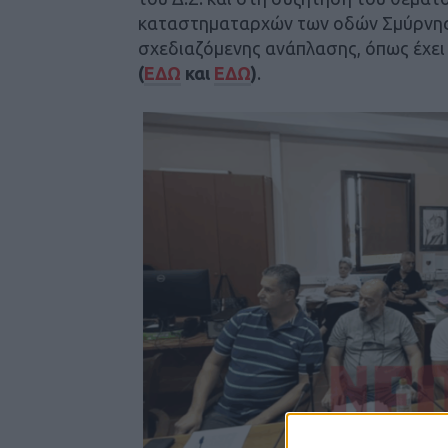
καταστηματαρχών των οδών Σμύρνης 
σχεδιαζόμενης ανάπλασης, όπως έχει 
(
ΕΔΩ
και
ΕΔΩ
)
.