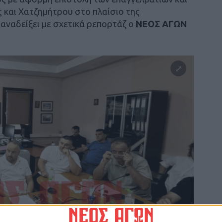
και Χατζημήτρου στο πλαίσιο της
αναδείξει με σχετικά ρεπορτάζ ο
ΝΕΟΣ ΑΓΩΝ