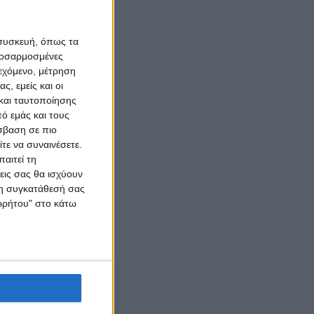
 συσκευή, όπως τα
προσαρμοσμένες
ιεχόμενο, μέτρηση
ς, εμείς και οι
και ταυτοποίησης
ό εμάς και τους
σβαση σε πιο
τε να συναινέσετε.
αιτεί τη
εις σας θα ισχύουν
 τη συγκατάθεσή σας
ορρήτου" στο κάτω