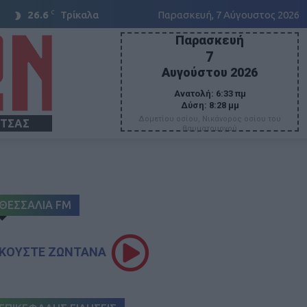
C
26.6
Τρίκαλα
Παρασκευή, 7 Αύγουστος 2026
Παρασκευή
7
Αυγούστου 2026
Ανατολή:
6:33 πμ
Δύση:
8:28 μμ
Δομετίου οσίου, Νικάνορος οσίου του
ΙΤΣΑΣ
θαυματουργού
ΘΕΣΣΑΛΙΑ FM
ΚΟΥΣΤΕ ΖΩΝΤΑΝΑ