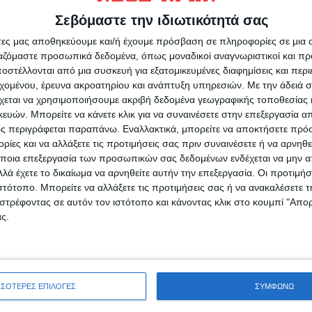
Σεβόμαστε την ιδιωτικότητά σας
άτες μας αποθηκεύουμε και/ή έχουμε πρόσβαση σε πληροφορίες σε μια
ιών μίλησαν οι κ.κ. Σωτήρης
ργαζόμαστε προσωπικά δεδομένα, όπως μοναδικοί αναγνωριστικοί και 
ρφυρής μεταφέροντας την αγωνία και τους
στέλλονται από μια συσκευή για εξατομικευμένες διαφημίσεις και περ
εχομένου, έρευνα ακροατηρίου και ανάπτυξη υπηρεσιών.
Με την άδειά σα
τήθηκαν από το Δ.Σ του Επιμελητηρίου οι κ.
χεται να χρησιμοποιήσουμε ακριβή δεδομένα γεωγραφικής τοποθεσίας 
απουτσής και Νίκος Γκέκας, εκφράζοντας τις
ών. Μπορείτε να κάνετε κλικ για να συναινέσετε στην επεξεργασία απ
σχεδιασμό. Ακόμη τοποθετήθηκε ο
ς περιγράφεται παραπάνω. Εναλλακτικά, μπορείτε να αποκτήσετε πρό
Β’ Αντιπρόεδρος του ΕΒΕ κ. Πέτρος
ίες και να αλλάξετε τις προτιμήσεις σας πριν συναινέσετε ή να αρνηθεί
ος Στεργιούλης.
ποια επεξεργασία των προσωπικών σας δεδομένων ενδέχεται να μην απ
λά έχετε το δικαίωμα να αρνηθείτε αυτήν την επεξεργασία. Οι προτιμήσ
ιστότοπο. Μπορείτε να αλλάξετε τις προτιμήσεις σας ή να ανακαλέσετε
ώστας Ζυγογιάννης απέρριψε το ενδεχόμενο
στρέφοντας σε αυτόν τον ιστότοπο και κάνοντας κλικ στο κουμπί "Απ
τικής Αρχής. Σημείωσε ότι το Επιμελητήριο θα
ς.
ε να συμβουλέψει πως να γίνει σωστά το έργο,
στις επιχειρήσεις.
Κώστας Λαμπρόπουλος, υπογράμμισε ότι έχει
ΣΣΟΤΕΡΕΣ ΕΠΙΛΟΓΕΣ
ΣΥΜΦΩΝΩ
ιών και όλοι τάσσονται υπέρ της ανάπλασης