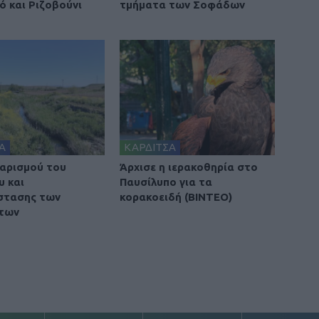
ό και Ριζοβούνι
τμήματα των Σοφάδων
Α
ΚΑΡΔΙΤΣΑ
αρισμού του
Άρχισε η ιερακοθηρία στο
υ και
Παυσίλυπο για τα
στασης των
κορακοειδή (ΒΙΝΤΕΟ)
των