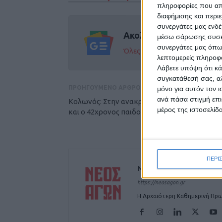
πληροφορίες που απο
διαφήμισης και περι
συνεργάτες μας ενδέ
Ακολούθησε την εφημε
μέσω σάρωσης συσκευ
συνεργάτες μας όπω
Όλες οι εξελίξεις στην περι
λεπτομερείς πληροφορ
Λάβετε υπόψη ότι κά
συγκατάθεσή σας, αλ
ΠΡΟΗΓΟΥΜΕΝΟ ΑΡΘΡΟ
μόνο για αυτόν τον 
ανά πάσα στιγμή επι
Κολωνός: Στην ανακρίτρια σήμερα ο 53χρον
μέρος της ιστοσελίδα
και ο 42χρονος παιδοβιαστής
ΠΕΡΙ
ΝΕΟΣ ΑΓΩΝ
https://neosagon.gr
Η Αρχαιότερη Καθημερινή Πρω