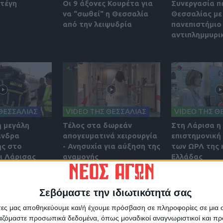
στέγη
Οι 9 άξονες Κουρέτα για
Συνεργασία π
να "σωθεί" η Θεσσαλία
Θεσσαλίας με
από την λειψυδρία
πανεπιστήμιο 
αντιπλημμυρι
ΘΕΣΣΑΛΙΑΣ
VIDEO ΤΗΣ ΘΕΣΣΑΛΙΑΣ
VIDEO ΤΗΣ Θ
η μεγάλη
Τέλος στα δωρεάν
Στη Λάρισα η
άνδρα
απογευματινά χειρουργία
επιστημονική
ς στο
- Ανησυχία για αύξηση της
των ΩΡΛ της 
 Λάρισας
αναμονής
Ελλάδας
Σεβόμαστε την ιδιωτικότητά σας
άτες μας αποθηκεύουμε και/ή έχουμε πρόσβαση σε πληροφορίες σε μια
ργαζόμαστε προσωπικά δεδομένα, όπως μοναδικοί αναγνωριστικοί και 