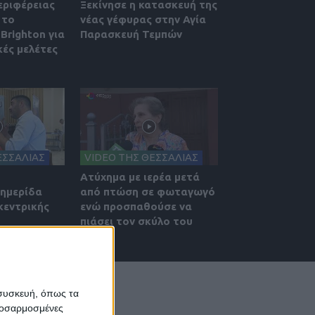
εριφέρειας
Ξεκίνησε η κατασκευή της
 το
νέας γέφυρας στην Αγία
Brighton για
Παρασκευή Τεμπών
κές μελέτες
ΕΣΣΑΛΙΑΣ
VIDEO ΤΗΣ ΘΕΣΣΑΛΙΑΣ
Ατύχημα με ιερέα μετά
 ημερίδα
από πτώση σε φωταγωγό
κεντρικής
ενώ προσπαθούσε να
πιάσει τον σκύλο του
 συσκευή, όπως τα
προσαρμοσμένες