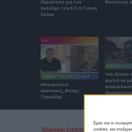
Περιπέτεια για τον
Φοιτητική 
πρόεδρο του Ε.Κ.Λ Γιάννη
Σκόκα
VIDEO ΤΗΣ 
Υπό έλεγχο 
VIDEO ΤΗΣ ΘΕΣΣΑΛΙΑΣ
φωτιά σε μ
Μπουρίνια κι
ανακύκλωση
κάυσωνες_Φάνης
Ομορφοχώρι
Τακούδης
Εμείς και οι συνεργ
cookies, και επεξε
Τελευταίες Ειδήσεις Σήμερα