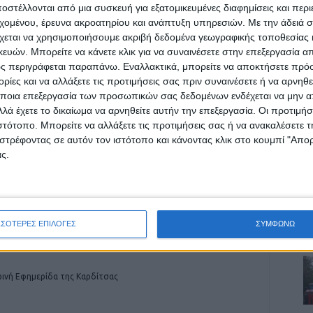
στέλλονται από μια συσκευή για εξατομικευμένες διαφημίσεις και περ
εχομένου, έρευνα ακροατηρίου και ανάπτυξη υπηρεσιών.
Με την άδειά σα
χεται να χρησιμοποιήσουμε ακριβή δεδομένα γεωγραφικής τοποθεσίας 
ρίδα ΝΕΟΣ ΑΓΩΝ στο Google News!
ών. Μπορείτε να κάνετε κλικ για να συναινέσετε στην επεξεργασία απ
Α
ς περιγράφεται παραπάνω. Εναλλακτικά, μπορείτε να αποκτήσετε πρό
οχή της Καρδίτσας και ευρύτερα της Θεσσαλίας
ίες και να αλλάξετε τις προτιμήσεις σας πριν συναινέσετε ή να αρνηθεί
ποια επεξεργασία των προσωπικών σας δεδομένων ενδέχεται να μην απ
λά έχετε το δικαίωμα να αρνηθείτε αυτήν την επεξεργασία. Οι προτιμήσ
ΕΠΟΜΕΝΟ ΑΡΘΡΟ
ιστότοπο. Μπορείτε να αλλάξετε τις προτιμήσεις σας ή να ανακαλέσετε
στρέφοντας σε αυτόν τον ιστότοπο και κάνοντας κλικ στο κουμπί "Απ
ος
Εκτός της πρώτης πληρωμής του «τσεκ» τα
ς.
βαμβακοχώραφα που κόπηκαν με το
monitoring
ΣΣΟΤΕΡΕΣ ΕΠΙΛΟΓΕΣ
ΣΥΜΦΩΝΩ
ινή Εφημερίδα της Καρδίτσας