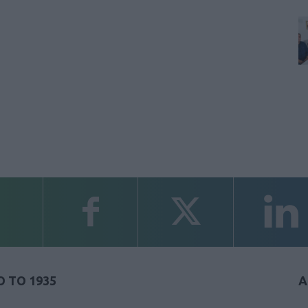
 ΤΟ 1935
Α