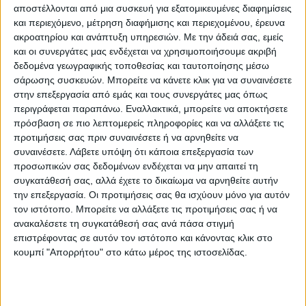
αποστέλλονται από μια συσκευή για εξατομικευμένες διαφημίσεις
Δείτε τους χάρτες του meteo.gr:
και περιεχόμενο, μέτρηση διαφήμισης και περιεχομένου, έρευνα
ακροατηρίου και ανάπτυξη υπηρεσιών.
Με την άδειά σας, εμείς
και οι συνεργάτες μας ενδέχεται να χρησιμοποιήσουμε ακριβή
δεδομένα γεωγραφικής τοποθεσίας και ταυτοποίησης μέσω
σάρωσης συσκευών. Μπορείτε να κάνετε κλικ για να συναινέσετε
στην επεξεργασία από εμάς και τους συνεργάτες μας όπως
περιγράφεται παραπάνω. Εναλλακτικά, μπορείτε να αποκτήσετε
πρόσβαση σε πιο λεπτομερείς πληροφορίες και να αλλάξετε τις
προτιμήσεις σας πριν συναινέσετε ή να αρνηθείτε να
συναινέσετε.
Λάβετε υπόψη ότι κάποια επεξεργασία των
προσωπικών σας δεδομένων ενδέχεται να μην απαιτεί τη
συγκατάθεσή σας, αλλά έχετε το δικαίωμα να αρνηθείτε αυτήν
την επεξεργασία. Οι προτιμήσεις σας θα ισχύουν μόνο για αυτόν
τον ιστότοπο. Μπορείτε να αλλάξετε τις προτιμήσεις σας ή να
ανακαλέσετε τη συγκατάθεσή σας ανά πάσα στιγμή
επιστρέφοντας σε αυτόν τον ιστότοπο και κάνοντας κλικ στο
κουμπί "Απορρήτου" στο κάτω μέρος της ιστοσελίδας.