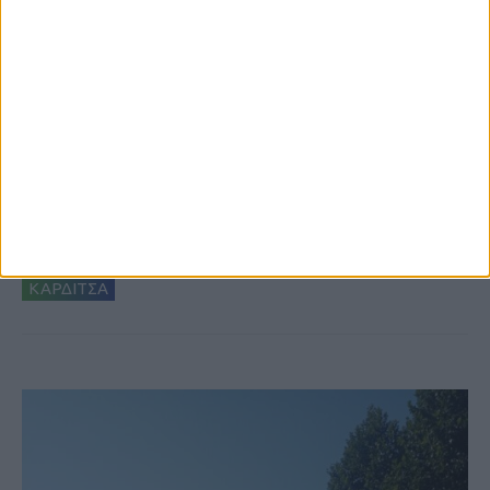
6 Αυγούστου 2026, 10:11 πμ
Ξεκινά η κατεδάφιση ετοιμόρροπων
κτιρίων σε Αγναντερό και Ριζοβούνι
ΚΑΡΔΙΤΣΑ