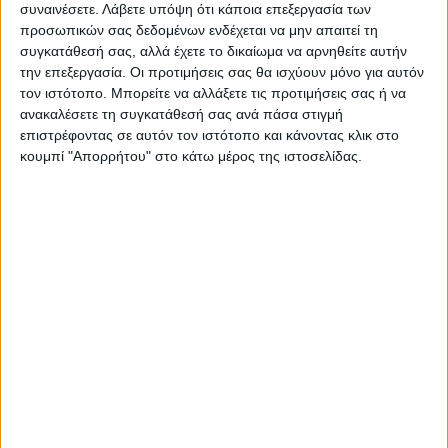
συναινέσετε.
Λάβετε υπόψη ότι κάποια επεξεργασία των
προσωπικών σας δεδομένων ενδέχεται να μην απαιτεί τη
ΠΡΟΗΓΟΥΜΕΝΟ ΑΡΘΡΟ
ΕΠΟΜΕΝΟ ΑΡΘΡΟ
συγκατάθεσή σας, αλλά έχετε το δικαίωμα να αρνηθείτε αυτήν
την επεξεργασία. Οι προτιμήσεις σας θα ισχύουν μόνο για αυτόν
Τροποποίηση της ΚΥΑ για τη
Στασιμότητα σε μισθούς, τα
τον ιστότοπο. Μπορείτε να αλλάξετε τις προτιμήσεις σας ή να
στεγαστική συνδρομή σε
έξοδα μόνο προς τα... πάνω!
ανακαλέσετε τη συγκατάθεσή σας ανά πάσα στιγμή
πληγείσες περιοχές της
επιστρέφοντας σε αυτόν τον ιστότοπο και κάνοντας κλικ στο
Θεσσαλίας
κουμπί "Απορρήτου" στο κάτω μέρος της ιστοσελίδας.
ΝΕΟΣ ΑΓΩΝ
https://neosagon.gr
Η Αρχαιότερη Καθημερινή Πρωινή Εφημερίδα της Καρδίτσας