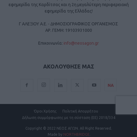
εφημερίδα της Καρδίτσας και η 2η μεγαλύτερη περιφερειακή
εφημερίδα της Ελλάδας!
Γ ΑΛΕΞΙΟΥ Α.Ε. - ΔΗΜΟΣΙΟΓΡΑΦΙΚΟΣ ΟΡΓΑΝΙΣΜΟΣ
ΑΡ. ΓΕΜΗ: 19103931000
Επικοινωνία:
info@neosagon.gr
ΑΚΟΛΟΥΘΗΣΕ ΜΑΣ
ΝΑ
Όροι Χρήσης
Πολιτική Απορρήτου
Δήλωση συμμόρφωσης με τη σύσταση (ΕΕ) 2018/334
Copyright
© 2022 ΝΕΟΣ ΑΓΩΝ.
All Right Reserved.
Made by
NORTHBRIDGE
.