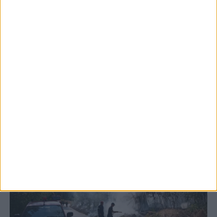
5 Αυγούστου 2026, 6:14 μμ
Παρανάλωμα του πυρός έγινε ΙΧ έξω από
το Μορφοβούνι, έσπευσε η Πυροσβεστική
(ΦΩΤΟ)
ΚΑΡΔΙΤΣΑ