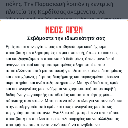
πόλης. Την Παρασκευή λοιπόν η κεντρική
πλατεία της Καρδίτσας αναμένεται να
λάμψει από τα Χριστουγεννιάτικα φώτα και
να γεμίσει από δημότες όλων των ηλικιών,
οι οποίοι στη συνέχεια θα έχουν την
Σεβόμαστε την ιδιωτικότητά σας
ευκαιρία να απολαύσουν τη γιορτινή τελετή
Εμείς και οι συνεργάτες μας αποθηκεύουμε και/ή έχουμε
που προγραμματίζεται στο πνεύμα
πρόσβαση σε πληροφορίες σε μια συσκευή, όπως τα cookies,
εορταστικών ημερών.
και επεξεργαζόμαστε προσωπικά δεδομένα, όπως μοναδικοί
Κ.Π.
αναγνωριστικοί και προσαρμοσμένες πληροφορίες που
αποστέλλονται από μια συσκευή για εξατομικευμένες διαφημίσεις
και περιεχόμενο, μέτρηση διαφήμισης και περιεχομένου, έρευνα
Τελευταίες Ειδήσεις Σήμερα
ακροατηρίου και ανάπτυξη υπηρεσιών.
Με την άδειά σας, εμείς
και οι συνεργάτες μας ενδέχεται να χρησιμοποιήσουμε ακριβή
δεδομένα γεωγραφικής τοποθεσίας και ταυτοποίησης μέσω
σάρωσης συσκευών. Μπορείτε να κάνετε κλικ για να συναινέσετε
Ακολούθησε την εφημερίδα ΝΕΟΣ
στην επεξεργασία από εμάς και τους συνεργάτες μας όπως
ΑΓΩΝ στο Google News!
περιγράφεται παραπάνω. Εναλλακτικά, μπορείτε να αποκτήσετε
Όλες οι εξελίξεις στην περιοχή της
πρόσβαση σε πιο λεπτομερείς πληροφορίες και να αλλάξετε τις
Καρδίτσας και ευρύτερα της Θεσσαλίας
προτιμήσεις σας πριν συναινέσετε ή να αρνηθείτε να