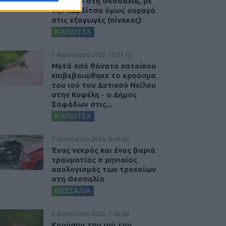
ισοζύγιο στη Θεσσαλία, με
την Καρδίτσα όμως ουραγό
στις εξαγωγές (πίνακες)
ΚΑΡΔΙΤΣΑ
7 Αυγούστου 2026, 10:21 πμ
Μετά από θάνατο κατοίκου
επιβεβαιώθηκε το κρούσμα
του ιού του Δυτικού Νείλου
στην Κυψέλη - ο Δήμος
Σοφάδων στις...
ΚΑΡΔΙΤΣΑ
7 Αυγούστου 2026, 8:44 πμ
Ένας νεκρός και ένας βαριά
τραυματίας ο μηνιαίος
απολογισμός των τροχαίων
στη Θεσσαλία
ΘΕΣΣΑΛΙΑ
6 Αυγούστου 2026, 7:48 μμ
Κρούσμα του ιού του