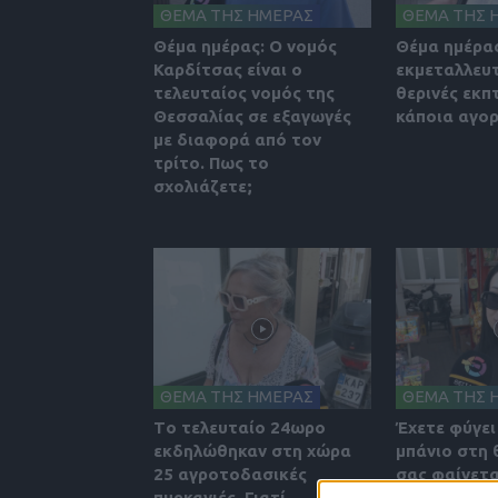
ΘΕΜΑ ΤΗΣ ΗΜΕΡΑΣ
ΘΕΜΑ ΤΗΣ 
Θέμα ημέρας: Ο νομός
Θέμα ημέρας
Καρδίτσας είναι ο
εκμεταλλευτ
τελευταίος νομός της
θερινές εκπ
Θεσσαλίας σε εξαγωγές
κάποια αγορ
με διαφορά από τον
τρίτο. Πως το
σχολιάζετε;
ΘΕΜΑ ΤΗΣ ΗΜΕΡΑΣ
ΘΕΜΑ ΤΗΣ 
Tο τελευταίο 24ωρο
Έχετε φύγει
εκδηλώθηκαν στη χώρα
μπάνιο στη
25 αγροτοδασικές
σας φαίνετα
πυρκαγιές. Γιατί
των καλοκα