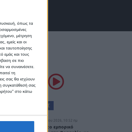
 συσκευή, όπως τα
προσαρμοσμένες
ιεχόμενο, μέτρηση
ς, εμείς και οι
και ταυτοποίησης
ό εμάς και τους
σβαση σε πιο
ΘΕΣΣΑΛΙΑ FM
τε να συναινέσετε.
αιτεί τη
εις σας θα ισχύουν
ΚΟΥΣΤΕ ΖΩΝΤΑΝΑ
 τη συγκατάθεσή σας
ορρήτου" στο κάτω
ΕΠΙΚΕΦΑΛΗΣ ΕΙΔΗΣΕΙΣ
7 Αυγούστου 2026, 10:52 πμ
Θετικό το εμπορικό