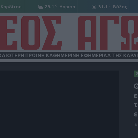
C
C
Καρδίτσα
29.1
Λάρισα
31.1
Βόλος
ΧΑΙΟΤΕΡΗ ΠΡΩΪΝΗ ΚΑΘΗΜΕΡΙΝΗ ΕΦΗΜΕΡΙΔΑ ΤΗΣ ΚΑΡΔ
ΝΕΟΣ
Θ
ε
τ
ε
ΑΓΩΝ
6