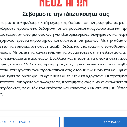
εργασίας τους;
σχολιάζετε;
Σεβόμαστε την ιδιωτικότητά σας
άτες μας αποθηκεύουμε και/ή έχουμε πρόσβαση σε πληροφορίες σε μια
ργαζόμαστε προσωπικά δεδομένα, όπως μοναδικοί αναγνωριστικοί και 
στέλλονται από μια συσκευή για εξατομικευμένες διαφημίσεις και περ
εχομένου, έρευνα ακροατηρίου και ανάπτυξη υπηρεσιών.
Με την άδειά σα
χεται να χρησιμοποιήσουμε ακριβή δεδομένα γεωγραφικής τοποθεσίας 
ών. Μπορείτε να κάνετε κλικ για να συναινέσετε στην επεξεργασία απ
ς περιγράφεται παραπάνω. Εναλλακτικά, μπορείτε να αποκτήσετε πρό
ίες και να αλλάξετε τις προτιμήσεις σας πριν συναινέσετε ή να αρνηθεί
ποια επεξεργασία των προσωπικών σας δεδομένων ενδέχεται να μην απ
ρίδα ΝΕΟΣ ΑΓΩΝ στο Google News!
λά έχετε το δικαίωμα να αρνηθείτε αυτήν την επεξεργασία. Οι προτιμήσ
Α
οχή της Καρδίτσας και ευρύτερα της Θεσσαλίας
ιστότοπο. Μπορείτε να αλλάξετε τις προτιμήσεις σας ή να ανακαλέσετε
στρέφοντας σε αυτόν τον ιστότοπο και κάνοντας κλικ στο κουμπί "Απ
ς.
ΕΠΟΜΕΝΟ ΑΡΘΡΟ
11oς στο Παγκόσμιο Πρωτάθλημα Κ20 ο
Ανδρέας Παπαστεργίου του Φωκιανού
ΣΣΟΤΕΡΕΣ ΕΠΙΛΟΓΕΣ
ΣΥΜΦΩΝΩ