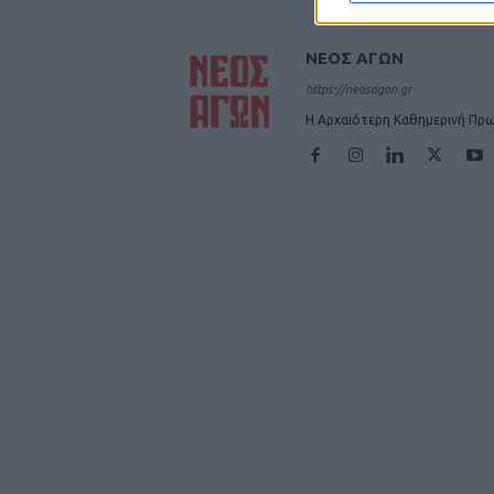
ΝΕΟΣ ΑΓΩΝ
https://neosagon.gr
Η Αρχαιότερη Καθημερινή Πρω