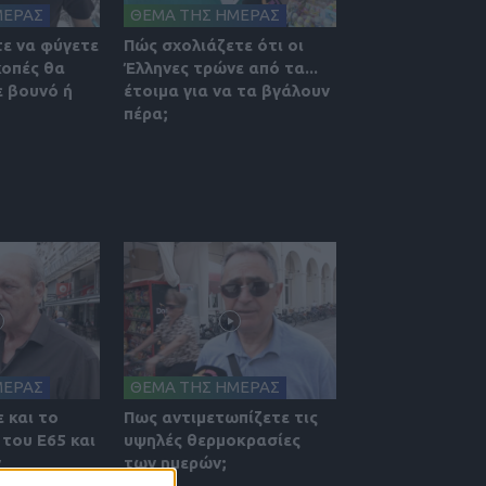
ΜΕΡΑΣ
ΘΕΜΑ ΤΗΣ ΗΜΕΡΑΣ
ε να φύγετε
Πώς σχολιάζετε ότι οι
κοπές θα
Έλληνες τρώνε από τα...
 βουνό ή
έτοιμα για να τα βγάλουν
πέρα;
ΜΕΡΑΣ
ΘΕΜΑ ΤΗΣ ΗΜΕΡΑΣ
 και το
Πως αντιμετωπίζετε τις
του Ε65 και
υψηλές θερμοκρασίες
ν
των ημερών;
ε. Πως το