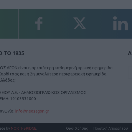
 ΤΟ 1935
Α
ΟΣ ΑΓΩΝ είναι η αρχαιότερη καθημερινή πρωινή εφημερίδα
Καρδίτσας και η 2η μεγαλύτερη περιφερειακή εφημερίδα
Ελλάδας!
ΕΞΙΟΥ Α.Ε. - ΔΗΜΟΣΙΟΓΡΑΦΙΚΟΣ ΟΡΓΑΝΙΣΜΟΣ
ΓΕΜΗ: 19103931000
οινωνία:
info@neosagon.gr
ade by
NORTHBRIDGE
.
Όροι Χρήσης
Πολιτική Απορρήτου