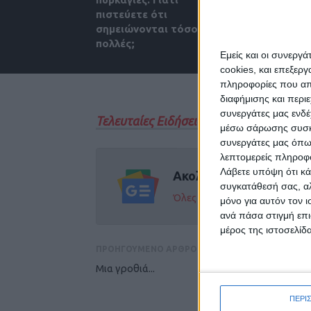
πιστεύετε ότι
διακοπών;
σημειώνονται τόσο
πολλές;
Εμείς και οι συνεργ
cookies, και επεξε
πληροφορίες που απο
διαφήμισης και περι
συνεργάτες μας ενδέ
Τελευταίες Ειδήσεις Σήμερα
μέσω σάρωσης συσκευ
συνεργάτες μας όπω
λεπτομερείς πληροφορ
Λάβετε υπόψη ότι κά
Ακολούθησε την εφημε
συγκατάθεσή σας, αλ
Όλες οι εξελίξεις στην περι
μόνο για αυτόν τον 
ανά πάσα στιγμή επι
μέρος της ιστοσελίδα
ΠΡΟΗΓΟΥΜΕΝΟ ΑΡΘΡΟ
Μια γροθιά...
ΠΕΡΙ