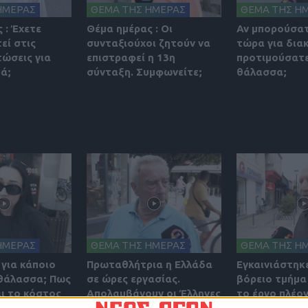
ΗΜΕΡΑΣ
ΘΕΜΑ ΤΗΣ ΗΜΕΡΑΣ
ΘΕΜΑ ΤΗΣ Η
 : Έχετε
Θέμα ημέρας : Οι
Αν μπορούσατ
εί στις
συνταξιούχοι ζητούν να
τώρα για δια
τώσεις για
επιστραφεί η 13η
προτιμούσατε
ά;
σύνταξη. Συμφωνείτε;
θάλασσα;
ΗΜΕΡΑΣ
ΘΕΜΑ ΤΗΣ ΗΜΕΡΑΣ
ΘΕΜΑ ΤΗΣ Η
 για κάποιο
Πρωταθλήτρια η Ελλάδα
Εγκαινιάστηκε
 θάλασσα; Πως
σε ώρες εργασίας.
βόρειο τμήμα 
ι το κόστος
Aπολαμβάνουν οι Έλληνες
το έργο πλέο
ιρινών
του καρπούς της
ολοκληρώθηκ