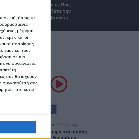
εξετάσεις. Πως
σχολιάζετε την
πρωτοβουλία;
 συσκευή, όπως τα
προσαρμοσμένες
ιεχόμενο, μέτρηση
ς, εμείς και οι
και ταυτοποίησης
ό εμάς και τους
σβαση σε πιο
ΘΕΣΣΑΛΙΑ FM
τε να συναινέσετε.
αιτεί τη
εις σας θα ισχύουν
ΚΟΥΣΤΕ ΖΩΝΤΑΝΑ
 τη συγκατάθεσή σας
ορρήτου" στο κάτω
ΕΠΙΚΕΦΑΛΗΣ ΕΙΔΗΣΕΙΣ
5 Αυγούστου 2026, 6:14 μμ
Παρανάλωμα του πυρός
έγινε ΙΧ έξω από το