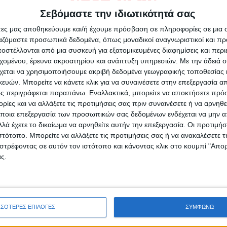
σχολιάζετε;
Σεβόμαστε την ιδιωτικότητά σας
άτες μας αποθηκεύουμε και/ή έχουμε πρόσβαση σε πληροφορίες σε μια
ργαζόμαστε προσωπικά δεδομένα, όπως μοναδικοί αναγνωριστικοί και 
στέλλονται από μια συσκευή για εξατομικευμένες διαφημίσεις και περ
εχομένου, έρευνα ακροατηρίου και ανάπτυξη υπηρεσιών.
Με την άδειά σα
χεται να χρησιμοποιήσουμε ακριβή δεδομένα γεωγραφικής τοποθεσίας 
ών. Μπορείτε να κάνετε κλικ για να συναινέσετε στην επεξεργασία απ
ς περιγράφεται παραπάνω. Εναλλακτικά, μπορείτε να αποκτήσετε πρό
ίες και να αλλάξετε τις προτιμήσεις σας πριν συναινέσετε ή να αρνηθεί
ποια επεξεργασία των προσωπικών σας δεδομένων ενδέχεται να μην απ
ρίδα ΝΕΟΣ ΑΓΩΝ στο Google News!
λά έχετε το δικαίωμα να αρνηθείτε αυτήν την επεξεργασία. Οι προτιμήσ
Α
ιστότοπο. Μπορείτε να αλλάξετε τις προτιμήσεις σας ή να ανακαλέσετε
οχή της Καρδίτσας και ευρύτερα της Θεσσαλίας
στρέφοντας σε αυτόν τον ιστότοπο και κάνοντας κλικ στο κουμπί "Απ
ς.
ΕΠΟΜΕΝΟ ΑΡΘΡΟ
ρα
Θρίαμβος για τον ΑΣΚ κέρδισε το Περιστέρι με
κατάθεση ψυχής (86-80)!!!
ΣΣΟΤΕΡΕΣ ΕΠΙΛΟΓΕΣ
ΣΥΜΦΩΝΩ