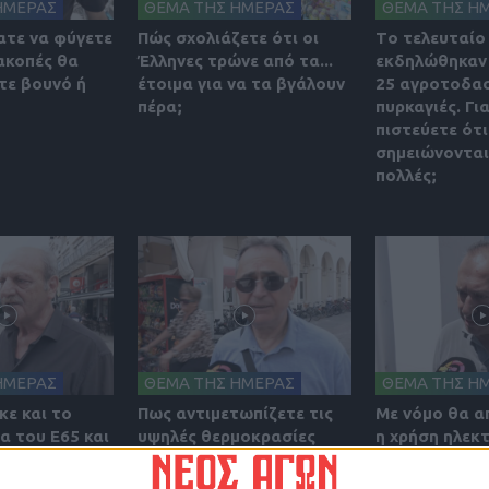
ΗΜΕΡΑΣ
ΘΕΜΑ ΤΗΣ ΗΜΕΡΑΣ
ΘΕΜΑ ΤΗΣ Η
ατε να φύγετε
Πώς σχολιάζετε ότι οι
Tο τελευταίο
ακοπές θα
Έλληνες τρώνε από τα...
εκδηλώθηκαν
τε βουνό ή
έτοιμα για να τα βγάλουν
25 αγροτοδασ
πέρα;
πυρκαγιές. Γι
πιστεύετε ότι
σημειώνονται
πολλές;
ΗΜΕΡΑΣ
ΘΕΜΑ ΤΗΣ ΗΜΕΡΑΣ
ΘΕΜΑ ΤΗΣ Η
κε και το
Πως αντιμετωπίζετε τις
Με νόμο θα α
α του Ε65 και
υψηλές θερμοκρασίες
η χρήση ηλεκ
ον
των ημερών;
πατινιών για
κε. Πως το
από 17 ετών.