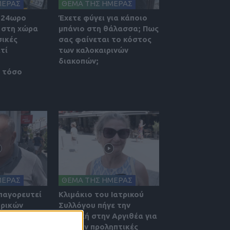
ΜΕΡΑΣ
ΘΕΜΑ ΤΗΣ ΗΜΕΡΑΣ
 24ωρο
Έχετε φύγει για κάποιο
 στη χώρα
μπάνιο στη θάλασσα; Πως
ικές
σας φαίνεται το κόστος
ατί
των καλοκαιρινών
διακοπών;
 τόσο
ΜΕΡΑΣ
ΘΕΜΑ ΤΗΣ ΗΜΕΡΑΣ
παγορευτεί
Κλιμάκιο του Ιατρικού
τρικών
Συλλόγου πήγε την
 τους κάτω
Κυριακή στην Αργιθέα για
 Πως το
δωρεάν προληπτικές