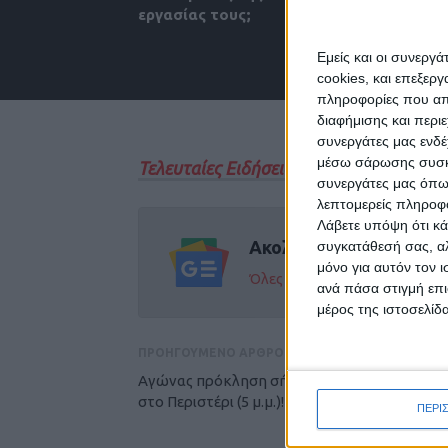
εργασίας τους;
σχολιάζετε;
Εμείς και οι συνεργ
cookies, και επεξε
πληροφορίες που απο
διαφήμισης και περι
συνεργάτες μας ενδέ
μέσω σάρωσης συσκευ
Τελευταίες Ειδήσεις Σήμερα
συνεργάτες μας όπω
λεπτομερείς πληροφορ
Λάβετε υπόψη ότι κά
Ακολούθησε την εφημε
συγκατάθεσή σας, αλ
μόνο για αυτόν τον 
Όλες οι εξελίξεις στην περι
ανά πάσα στιγμή επι
μέρος της ιστοσελίδα
ΠΡΟΗΓΟΥΜΕΝΟ ΑΡΘΡΟ
Αγώνας πρόκληση σήμερα για τον ΑΣΚ κόντ
στο Περιστέρι (5 μ.μ.)!
ΠΕΡΙ