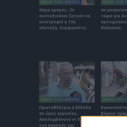
ΘΕΜΑ ΤΗΣ ΗΜΕΡΑΣ
ΘΕΜΑ ΤΗΣ 
Θέμα ημέρας : Οι
Αν μπορούσ
συνταξιούχοι ζητούν να
τώρα για δι
επιστραφεί η 13η
προτιμούσα
σύνταξη. Συμφωνείτε;
θάλασσα;
ΘΕΜΑ ΤΗΣ ΗΜΕΡΑΣ
ΘΕΜΑ ΤΗΣ 
Πρωταθλήτρια η Ελλάδα
Εγκαινιάστη
σε ώρες εργασίας.
βόρειο τμήμ
Aπολαμβάνουν οι Έλληνες
το έργο πλέ
του καρπούς της
ολοκληρώθη