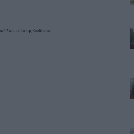
ινή Εφημερίδα της Καρδίτσας