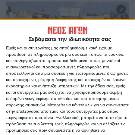
Σεβόμαστε την ιδιωτικότητά σας
Εμείς και οι συνεργάτες μας αποθηκεύουμε και/ή έχουμε
πρόσβαση σε πληροφορίες σε μια συσκευή, όπως τα cookies,
και επεξεργαζόμαστε προσωπικά δεδομένα, όπως μοναδικοί
αναγνωριστικοί και προσαρμοσμένες πληροφορίες που
αποστέλλονται από μια συσκευή για εξατομικευμένες διαφημίσεις
Τελευταίες Ειδήσεις Σήμερα
και περιεχόμενο, μέτρηση διαφήμισης και περιεχομένου, έρευνα
ακροατηρίου και ανάπτυξη υπηρεσιών.
Με την άδειά σας, εμείς
και οι συνεργάτες μας ενδέχεται να χρησιμοποιήσουμε ακριβή
δεδομένα γεωγραφικής τοποθεσίας και ταυτοποίησης μέσω
Ακολούθησε την εφημερίδα ΝΕΟΣ
σάρωσης συσκευών. Μπορείτε να κάνετε κλικ για να συναινέσετε
ΑΓΩΝ στο Google News!
στην επεξεργασία από εμάς και τους συνεργάτες μας όπως
περιγράφεται παραπάνω. Εναλλακτικά, μπορείτε να αποκτήσετε
Όλες οι εξελίξεις στην περιοχή της
Καρδίτσας και ευρύτερα της Θεσσαλίας
πρόσβαση σε πιο λεπτομερείς πληροφορίες και να αλλάξετε τις
προτιμήσεις σας πριν συναινέσετε ή να αρνηθείτε να