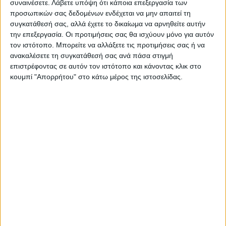
συναινέσετε.
Λάβετε υπόψη ότι κάποια επεξεργασία των
προσωπικών σας δεδομένων ενδέχεται να μην απαιτεί τη
ΠΡΟΗΓΟΥΜΕΝΟ ΑΡΘΡΟ
ΕΠΟΜΕΝΟ ΑΡΘΡΟ
συγκατάθεσή σας, αλλά έχετε το δικαίωμα να αρνηθείτε αυτήν
Σήμερα αγροτικό πετρέλαιο
Στο Καρπενήσι ο ΑΣΚ για δύο
την επεξεργασία. Οι προτιμήσεις σας θα ισχύουν μόνο για αυτόν
αλλά για μη ενημερωμένο
φιλικά με το Περιστέρι
τον ιστότοπο. Μπορείτε να αλλάξετε τις προτιμήσεις σας ή να
ΙΒΑΝ μέχρι 30 Σεπτεμβρίου
ανακαλέσετε τη συγκατάθεσή σας ανά πάσα στιγμή
επιστρέφοντας σε αυτόν τον ιστότοπο και κάνοντας κλικ στο
κουμπί "Απορρήτου" στο κάτω μέρος της ιστοσελίδας.
Θεοδόσης Κατσάρας
https://neosagon.gr