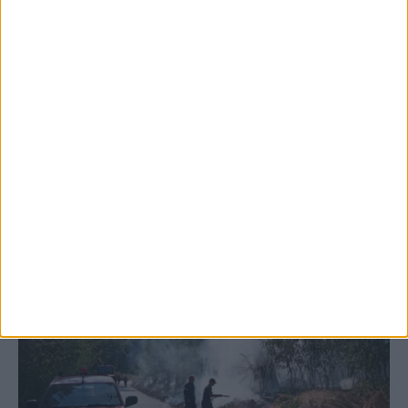
5 Αυγούστου 2026, 6:14 μμ
Παρανάλωμα του πυρός έγινε ΙΧ έξω από
το Μορφοβούνι, έσπευσε η Πυροσβεστική
(ΦΩΤΟ)
ΚΑΡΔΙΤΣΑ