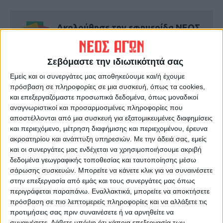
Ακολούθησε την εφημερίδα ΝΕΟΣ
ΑΓΩΝ στο Google News!
Όλες οι εξελίξεις στην περιοχή της
Σεβόμαστε την ιδιωτικότητά σας
Καρδίτσας και ευρύτερα της Θεσσαλίας
Εμείς και οι συνεργάτες μας αποθηκεύουμε και/ή έχουμε
πρόσβαση σε πληροφορίες σε μια συσκευή, όπως τα cookies,
και επεξεργαζόμαστε προσωπικά δεδομένα, όπως μοναδικοί
ΠΡΟΗΓΟΥΜΕΝΟ ΑΡΘΡΟ
ΕΠΟΜΕΝΟ ΑΡΘΡΟ
αναγνωριστικοί και προσαρμοσμένες πληροφορίες που
Διεκδικήσεις ιδιοκτησιών
Ραγδαίες εξελίξεις με την
αποστέλλονται από μια συσκευή για εξατομικευμένες διαφημίσεις
από το Δημόσιο το
υπόθεση βιασμού της
και περιεχόμενο, μέτρηση διαφήμισης και περιεχομένου, έρευνα
νομοσχέδιο που δεν ήρθε, οι
12χρονης στα Σεπόλια:
ακροατηρίου και ανάπτυξη υπηρεσιών.
Με την άδειά σας, εμείς
δίκες που ξεκίνησαν
Συνελήφθη 33χρονος
και οι συνεργάτες μας ενδέχεται να χρησιμοποιήσουμε ακριβή
βιαστής
δεδομένα γεωγραφικής τοποθεσίας και ταυτοποίησης μέσω
σάρωσης συσκευών. Μπορείτε να κάνετε κλικ για να συναινέσετε
στην επεξεργασία από εμάς και τους συνεργάτες μας όπως
περιγράφεται παραπάνω. Εναλλακτικά, μπορείτε να αποκτήσετε
πρόσβαση σε πιο λεπτομερείς πληροφορίες και να αλλάξετε τις
προτιμήσεις σας πριν συναινέσετε ή να αρνηθείτε να
συναινέσετε.
Λάβετε υπόψη ότι κάποια επεξεργασία των