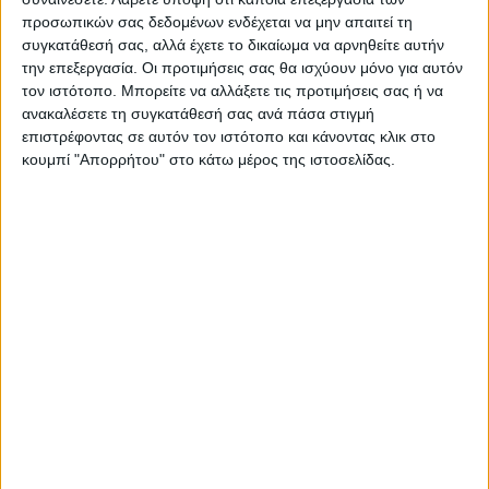
προσωπικών σας δεδομένων ενδέχεται να μην απαιτεί τη
συγκατάθεσή σας, αλλά έχετε το δικαίωμα να αρνηθείτε αυτήν
ΝΕΟΣ ΑΓΩΝ
την επεξεργασία. Οι προτιμήσεις σας θα ισχύουν μόνο για αυτόν
τον ιστότοπο. Μπορείτε να αλλάξετε τις προτιμήσεις σας ή να
https://neosagon.gr
ανακαλέσετε τη συγκατάθεσή σας ανά πάσα στιγμή
Η Αρχαιότερη Καθημερινή Πρωινή Εφημερίδα της Καρδίτσας
επιστρέφοντας σε αυτόν τον ιστότοπο και κάνοντας κλικ στο
κουμπί "Απορρήτου" στο κάτω μέρος της ιστοσελίδας.
ΠΑΡΟΜΟΙΑ ΑΡΘΡΑ