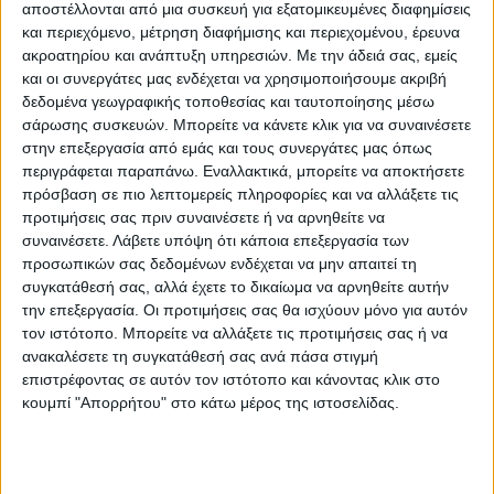
ΠΑΜΕ λοιπόν για άλλα… Στο μεταξύ στο
αποστέλλονται από μια συσκευή για εξατομικευμένες διαφημίσεις
και περιεχόμενο, μέτρηση διαφήμισης και περιεχομένου, έρευνα
θεματάκι που αναπτύξαμε χθες από τη
ακροατηρίου και ανάπτυξη υπηρεσιών.
Με την άδειά σας, εμείς
στήλη με τα “ΟΧΙ” και τα “ΝΑΙ” για το θέμα
και οι συνεργάτες μας ενδέχεται να χρησιμοποιήσουμε ακριβή
των Αγράφων, ευαισθητοποίησε τόσο πολύ,
δεδομένα γεωγραφικής τοποθεσίας και ταυτοποίησης μέσω
όπως και πληθώρα άλλων τοποθετήσεων
σάρωσης συσκευών. Μπορείτε να κάνετε κλικ για να συναινέσετε
στην επεξεργασία από εμάς και τους συνεργάτες μας όπως
και παρεμβάσεων που έγιναν που έφθασαν
περιγράφεται παραπάνω. Εναλλακτικά, μπορείτε να αποκτήσετε
στ’ αυτιά μου σφυρίγματα που
πρόσβαση σε πιο λεπτομερείς πληροφορίες και να αλλάξετε τις
επιβεβαιώνουν του λόγου του αληθές!
προτιμήσεις σας πριν συναινέσετε ή να αρνηθείτε να
συναινέσετε.
Λάβετε υπόψη ότι κάποια επεξεργασία των
Σφυρίγματα, ξέρετε, απ’ αυτά τα
προσωπικών σας δεδομένων ενδέχεται να μην απαιτεί τη
κλέφτικα…
συγκατάθεσή σας, αλλά έχετε το δικαίωμα να αρνηθείτε αυτήν
την επεξεργασία. Οι προτιμήσεις σας θα ισχύουν μόνο για αυτόν
ΔΕΝ είναι άλλωστε και θέμα
τον ιστότοπο. Μπορείτε να αλλάξετε τις προτιμήσεις σας ή να
ανακαλέσετε τη συγκατάθεσή σας ανά πάσα στιγμή
προτεραιότητας που θα καθίσουμε ν’
επιστρέφοντας σε αυτόν τον ιστότοπο και κάνοντας κλικ στο
αφιερώσουμε τον πολύτιμο χρόνο μας. Εδώ
κουμπί "Απορρήτου" στο κάτω μέρος της ιστοσελίδας.
καίγεται το σύμπαν γύρω μας με τα
ξεροβούνια θ’ ασχολούμαστε; Ειχαμε
εθνικές παρελάσεις, είχαμε τον Τζόκερ που