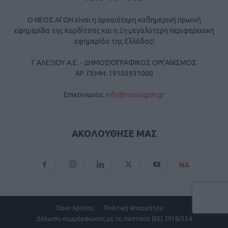
Ο ΝΕΟΣ ΑΓΩΝ είναι η αρχαιότερη καθημερινή πρωινή
εφημερίδα της Καρδίτσας και η 2η μεγαλύτερη περιφερειακή
εφημερίδα της Ελλάδας!
Γ ΑΛΕΞΙΟΥ Α.Ε. - ΔΗΜΟΣΙΟΓΡΑΦΙΚΟΣ ΟΡΓΑΝΙΣΜΟΣ
ΑΡ. ΓΕΜΗ: 19103931000
Επικοινωνία:
info@neosagon.gr
ΑΚΟΛΟΥΘΗΣΕ ΜΑΣ
ΝΑ
Όροι Χρήσης
Πολιτική Απορρήτου
Δήλωση συμμόρφωσης με τη σύσταση (ΕΕ) 2018/334