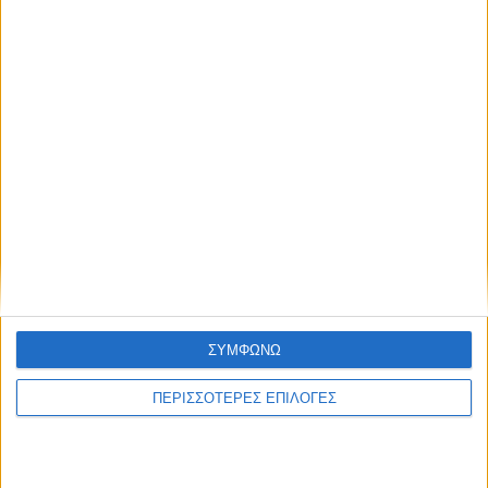
ΣΥΜΦΩΝΩ
ΠΕΡΙΣΣΟΤΕΡΕΣ ΕΠΙΛΟΓΕΣ
ΣΠΟΝΤΕΣ
H διαχρονική σύγκριση του Μέσι με τον
Μαραντόνα