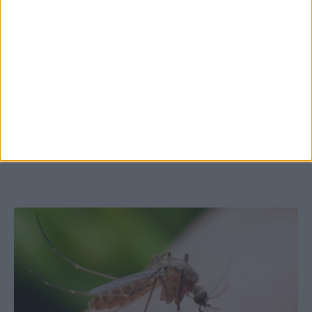
7 Αυγούστου 2026, 10:52 πμ
Θετικό το εμπορικό ισοζύγιο στη
Θεσσαλία, με την Καρδίτσα όμως ουραγό
στις εξαγωγές (πίνακες)
ΚΑΡΔΙΤΣΑ