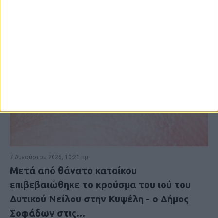
7 Αυγούστου 2026, 10:21 πμ
Μετά από θάνατο κατοίκου
επιβεβαιώθηκε το κρούσμα του ιού του
Δυτικού Νείλου στην Κυψέλη - ο Δήμος
Σοφάδων στις...