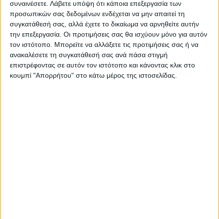
συναινέσετε.
Λάβετε υπόψη ότι κάποια επεξεργασία των
μόνο απαγόρευσαν την είσοδο πολιτών στις
προσωπικών σας δεδομένων ενδέχεται να μην απαιτεί τη
ανοιχτές διαδικασίες του Δήμου τους, αλλά
συγκατάθεσή σας, αλλά έχετε το δικαίωμα να αρνηθείτε αυτήν
τους ξυλοφόρτωσαν κιόλας από πάνω;
την επεξεργασία. Οι προτιμήσεις σας θα ισχύουν μόνο για αυτόν
Ποιος έδωσε εντολή και είχε την ευθύνη να
τον ιστότοπο. Μπορείτε να αλλάξετε τις προτιμήσεις σας ή να
ανακαλέσετε τη συγκατάθεσή σας ανά πάσα στιγμή
“ζώσουν” ολόκληρα τετράγωνα της πόλης
επιστρέφοντας σε αυτόν τον ιστότοπο και κάνοντας κλικ στο
αστυνομικές δυνάμεις και να ρίξουν χημικά
κουμπί "Απορρήτου" στο κάτω μέρος της ιστοσελίδας.
στο κέντρο της πόλης διακινδυνεύοντας την
υγεία πολιτών;
ΕΝ ΟΝΟΜΑΤΙ του νόμου, λοιπόν,
ποιοί
έπρεπε σήμερα να κληθούν για να δώσουν
εξηγήσεις
;
Οι πολίτες που τους στερήθηκε το
δικαίωμα να παρίστανται σε μια ανοιχτή
διαδικασία του Δήμου τους και έφαγαν απο
πάνω και ξύλο ή εκείνοι που έδωσαν εντολή
να συμβούν όλα αυτά;
Μπορεί να μας
απαντήσει κάποιος αρμόδιος;