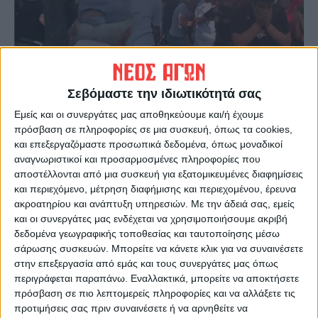
Σεβόμαστε την ιδιωτικότητά σας
ΤΗΝ περασμένη εβδομάδα τέσσερις
Εμείς και οι συνεργάτες μας αποθηκεύουμε και/ή έχουμε
πρόσβαση σε πληροφορίες σε μια συσκευή, όπως τα cookies,
συμπολίτες δέχθηκαν κλήση από την
και επεξεργαζόμαστε προσωπικά δεδομένα, όπως μοναδικοί
αστυνομία για παροχή εξηγήσεων και με
αναγνωριστικοί και προσαρμοσμένες πληροφορίες που
ενδεχόμενο να σχηματιστεί εις βάρος τους
αποστέλλονται από μια συσκευή για εξατομικευμένες διαφημίσεις
και περιεχόμενο, μέτρηση διαφήμισης και περιεχομένου, έρευνα
δικογραφία! Το έγραφο της αστυνομίας να
ακροατηρίου και ανάπτυξη υπηρεσιών.
Με την άδειά σας, εμείς
τιτλοφορείται με τη φράση:
“εν ονόματι
και οι συνεργάτες μας ενδέχεται να χρησιμοποιήσουμε ακριβή
του νόμου”
!!!
δεδομένα γεωγραφικής τοποθεσίας και ταυτοποίησης μέσω
σάρωσης συσκευών. Μπορείτε να κάνετε κλικ για να συναινέσετε
στην επεξεργασία από εμάς και τους συνεργάτες μας όπως
ΚΙ ΕΡΧΟΜΑΣΤΕ λοιπόν τώρα να ρωτήσουμε:
περιγράφεται παραπάνω. Εναλλακτικά, μπορείτε να αποκτήσετε
Ποιοι παραβίασαν το νόμο και τους
πρόσβαση σε πιο λεπτομερείς πληροφορίες και να αλλάξετε τις
κανονισμούς τότε; Ποιοι αυθαίρετα όχι
προτιμήσεις σας πριν συναινέσετε ή να αρνηθείτε να