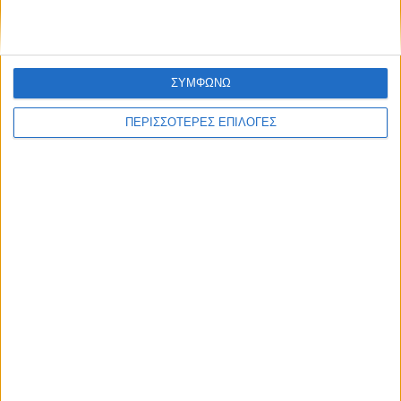
ΣΥΜΦΩΝΩ
ΠΕΡΙΣΣΟΤΕΡΕΣ ΕΠΙΛΟΓΕΣ
ΑΘΛΗΤΙΚΑ
Ο Αετός Καλλιφωνίου ...επέστρεψε!
(Φωτό+Βίντεο)