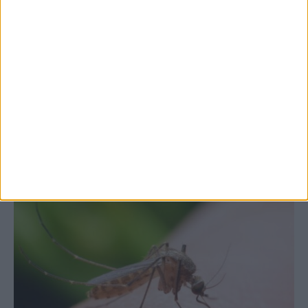
7 Αυγούστου 2026, 10:52 πμ
Θετικό το εμπορικό ισοζύγιο στη
Θεσσαλία, με την Καρδίτσα όμως ουραγό
στις εξαγωγές (πίνακες)
ΚΑΡΔΙΤΣΑ