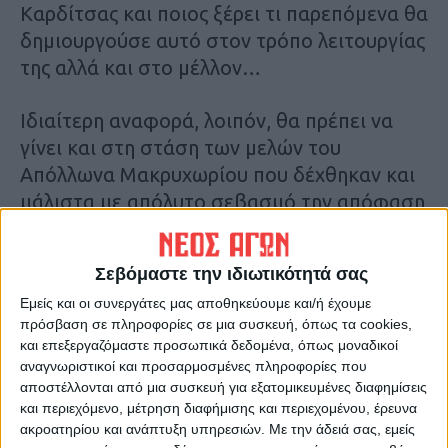
Καρδίτσας και ποιος ξέρει τι παρεπόμενα θα
δημιουργούσε αυτό στον τρόπο λειτουργίας
της αλλά και στο μέλλον…
Ιδιαίτερη αναφορά, λοιπόν, θα πρέπει να
γίνει και στη στάση των μελών του
Απόλλωνα Μακρυχωρίου που δέχθηκαν και
μάλιστα με απόλυτο σεβασμό την απόφαση
του Δημήτρη Παπαδημητρίου ν’ αναλάβει τα
ηνία της μεγαλύτερης ομάδας του Νομού.
Σεβόμαστε την ιδιωτικότητά σας
Παρά το γεγονός ότι ο τελευταίος ήταν
Εμείς και οι συνεργάτες μας αποθηκεύουμε και/ή έχουμε
ουσιαστικά ο αναμορφωτής του Απόλλωνα
πρόσβαση σε πληροφορίες σε μια συσκευή, όπως τα cookies,
με την παρουσία του στην προεδρία,
και επεξεργαζόμαστε προσωπικά δεδομένα, όπως μοναδικοί
οδηγώντας του σε πρωτοφανείς για την
αναγνωριστικοί και προσαρμοσμένες πληροφορίες που
ιστορία του διακρίσεις, θα μπορούσε να
αποστέλλονται από μια συσκευή για εξατομικευμένες διαφημίσεις
και περιεχόμενο, μέτρηση διαφήμισης και περιεχομένου, έρευνα
επικρατήσει ένα καθεστώς γκρίνιας, κάτι
ακροατηρίου και ανάπτυξη υπηρεσιών.
Με την άδειά σας, εμείς
που όχι μόνο δεν συνέβη, αλλά