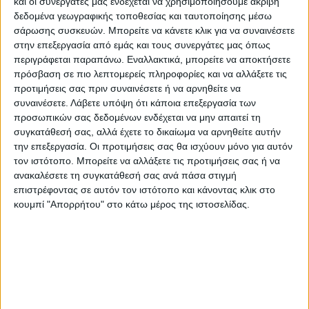
και οι συνεργάτες μας ενδέχεται να χρησιμοποιήσουμε ακριβή
επικροτήθηκε κιόλας για την επιλογή του.
δεδομένα γεωγραφικής τοποθεσίας και ταυτοποίησης μέσω
σάρωσης συσκευών. Μπορείτε να κάνετε κλικ για να συναινέσετε
στην επεξεργασία από εμάς και τους συνεργάτες μας όπως
Iδιαίτερη αναφορά βεβαίως πρέπει να γίνει
περιγράφεται παραπάνω. Εναλλακτικά, μπορείτε να αποκτήσετε
και σε εκείνους που ένα μήνα πάλευαν
πρόσβαση σε πιο λεπτομερείς πληροφορίες και να αλλάξετε τις
απέναντι σε στρεβλώσεις ακούγοντας τα εξ
προτιμήσεις σας πριν συναινέσετε ή να αρνηθείτε να
συναινέσετε.
Λάβετε υπόψη ότι κάποια επεξεργασία των
αμάξης για να επικρατήσει η λογική!
προσωπικών σας δεδομένων ενδέχεται να μην απαιτεί τη
Επιστρέφοντας στην Αναγέννηση, όπως
συγκατάθεσή σας, αλλά έχετε το δικαίωμα να αρνηθείτε αυτήν
προαναφέραμε αυτή η διοικητική αλλαγή
την επεξεργασία. Οι προτιμήσεις σας θα ισχύουν μόνο για αυτόν
τον ιστότοπο. Μπορείτε να αλλάξετε τις προτιμήσεις σας ή να
της έδωσε τη δυνατότητα να
ανακαλέσετε τη συγκατάθεσή σας ανά πάσα στιγμή
“σκαρφαλώσει” μια κατηγορία παραπάνω
επιστρέφοντας σε αυτόν τον ιστότοπο και κάνοντας κλικ στο
και το σπουδαιότερο της ανοίγει και μια
κουμπί "Απορρήτου" στο κάτω μέρος της ιστοσελίδας.
ακόμη καλύτερη προοπτική.
Το πως θα αξιοποιηθεί αυτή η ευκαιρία,
είναι βεβαίως μια άλλη συζήτηση κι αυτό θα
πρέπει να το δούμε στην πράξη. Οχι μόνο