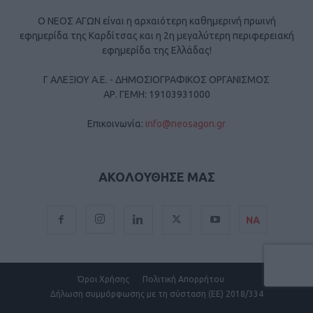
Ο ΝΕΟΣ ΑΓΩΝ είναι η αρχαιότερη καθημερινή πρωινή
εφημερίδα της Καρδίτσας και η 2η μεγαλύτερη περιφερειακή
εφημερίδα της Ελλάδας!
Γ ΑΛΕΞΙΟΥ Α.Ε. - ΔΗΜΟΣΙΟΓΡΑΦΙΚΟΣ ΟΡΓΑΝΙΣΜΟΣ
ΑΡ. ΓΕΜΗ: 19103931000
Επικοινωνία:
info@neosagon.gr
ΑΚΟΛΟΥΘΗΣΕ ΜΑΣ
ΝΑ
Όροι Χρήσης
Πολιτική Απορρήτου
Δήλωση συμμόρφωσης με τη σύσταση (ΕΕ) 2018/334