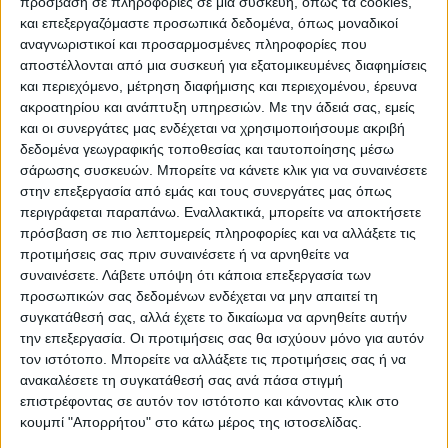
πρόσβαση σε πληροφορίες σε μια συσκευή, όπως τα cookies,
και επεξεργαζόμαστε προσωπικά δεδομένα, όπως μοναδικοί
αναγνωριστικοί και προσαρμοσμένες πληροφορίες που
αποστέλλονται από μια συσκευή για εξατομικευμένες διαφημίσεις
και περιεχόμενο, μέτρηση διαφήμισης και περιεχομένου, έρευνα
ΠΑΡΟΜΟΙΑ ΑΡΘΡΑ
ακροατηρίου και ανάπτυξη υπηρεσιών.
Με την άδειά σας, εμείς
και οι συνεργάτες μας ενδέχεται να χρησιμοποιήσουμε ακριβή
δεδομένα γεωγραφικής τοποθεσίας και ταυτοποίησης μέσω
σάρωσης συσκευών. Μπορείτε να κάνετε κλικ για να συναινέσετε
στην επεξεργασία από εμάς και τους συνεργάτες μας όπως
περιγράφεται παραπάνω. Εναλλακτικά, μπορείτε να αποκτήσετε
πρόσβαση σε πιο λεπτομερείς πληροφορίες και να αλλάξετε τις
προτιμήσεις σας πριν συναινέσετε ή να αρνηθείτε να
συναινέσετε.
Λάβετε υπόψη ότι κάποια επεξεργασία των
προσωπικών σας δεδομένων ενδέχεται να μην απαιτεί τη
συγκατάθεσή σας, αλλά έχετε το δικαίωμα να αρνηθείτε αυτήν
την επεξεργασία. Οι προτιμήσεις σας θα ισχύουν μόνο για αυτόν
VIDEO ΤΗΣ ΘΕΣΣΑΛΙΑΣ
τον ιστότοπο. Μπορείτε να αλλάξετε τις προτιμήσεις σας ή να
Περιπέτεια για τον πρόεδρο του Ε.Κ.Λ
ανακαλέσετε τη συγκατάθεσή σας ανά πάσα στιγμή
επιστρέφοντας σε αυτόν τον ιστότοπο και κάνοντας κλικ στο
Γιάννη Σκόκα
κουμπί "Απορρήτου" στο κάτω μέρος της ιστοσελίδας.