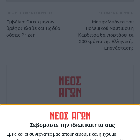
ΠΡΟΗΓΟΥΜΕΝΟ ΑΡΘΡΟ
ΕΠΟΜΕΝΟ ΑΡΘΡΟ
Εμβόλιο: Οκτώ μηνών
Με την Μπάντα του
βρέφος έλαβε και τις δύο
Πολεμικού Ναυτικού η
δόσεις Pfizer
Καρδίτσα θα γιορτάσει τα
200 χρόνια της Ελληνικής
Επανάστασης
ΝΕΟΣ ΑΓΩΝ
https://neosagon.gr
Σεβόμαστε την ιδιωτικότητά σας
Η Αρχαιότερη Καθημερινή Πρωινή Εφημερίδα της Καρδίτσας
Εμείς και οι συνεργάτες μας αποθηκεύουμε και/ή έχουμε