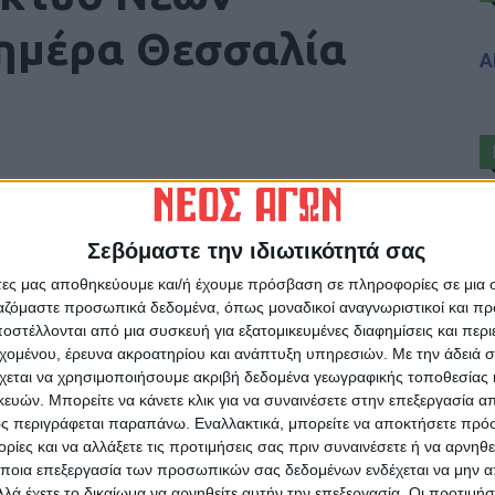
λημέρα Θεσσαλία
Α
Σεβόμαστε την ιδιωτικότητά σας
άτες μας αποθηκεύουμε και/ή έχουμε πρόσβαση σε πληροφορίες σε μια
ρίδα ΝΕΟΣ ΑΓΩΝ στο Google News!
ργαζόμαστε προσωπικά δεδομένα, όπως μοναδικοί αναγνωριστικοί και 
στέλλονται από μια συσκευή για εξατομικευμένες διαφημίσεις και περ
οχή της Καρδίτσας και ευρύτερα της Θεσσαλίας
εχομένου, έρευνα ακροατηρίου και ανάπτυξη υπηρεσιών.
Με την άδειά σα
χεται να χρησιμοποιήσουμε ακριβή δεδομένα γεωγραφικής τοποθεσίας 
ών. Μπορείτε να κάνετε κλικ για να συναινέσετε στην επεξεργασία απ
ς περιγράφεται παραπάνω. Εναλλακτικά, μπορείτε να αποκτήσετε πρό
ΕΠΟΜΕΝΟ ΑΡΘΡΟ
ίες και να αλλάξετε τις προτιμήσεις σας πριν συναινέσετε ή να αρνηθεί
Καπραβέλος - κορονοϊός: Είμαι σίγουρος ότι
ποια επεξεργασία των προσωπικών σας δεδομένων ενδέχεται να μην απ
έρχεται τρίτο κύμα - Θα θρηνήσουμε πολλά
λά έχετε το δικαίωμα να αρνηθείτε αυτήν την επεξεργασία. Οι προτιμήσ