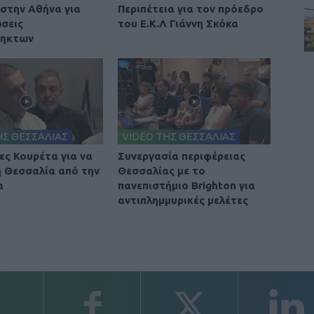
στην Αθήνα για
Περιπέτεια για τον πρόεδρο
σεις
του Ε.Κ.Λ Γιάννη Σκόκα
ληκτων
ΗΣ ΘΕΣΣΑΛΙΑΣ
VIDEO ΤΗΣ ΘΕΣΣΑΛΙΑΣ
ες Κουρέτα για να
Συνεργασία περιφέρειας
η Θεσσαλία από την
Θεσσαλίας με το
α
πανεπιστήμιο Brighton για
αντιπλημμυρικές μελέτες