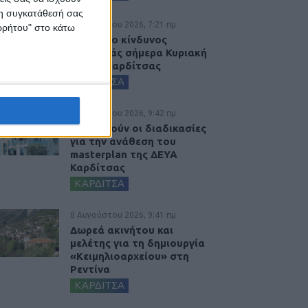
 τη συγκατάθεσή σας
9 Αυγούστου 2026, 7:21 πμ
ορρήτου" στο κάτω
Υψηλός ο κίνδυνος
πυρκαγιάς σήμερα Κυριακή
στο Ν. Καρδίτσας
ΚΑΡΔΙΤΣΑ
8 Αυγούστου 2026, 9:42 πμ
Προχωρούν οι διαδικασίες
για την ανάθεση του
masterplan της ΔΕΥΑ
Καρδίτσας
ΚΑΡΔΙΤΣΑ
8 Αυγούστου 2026, 9:41 πμ
Δωρεά ακινήτου και
μελέτης για τη δημιουργία
«Κειμηλιοαρχείου» στη
Ρεντίνα
ΚΑΡΔΙΤΣΑ