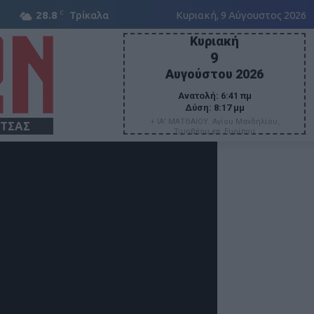
C
28.8
Τρίκαλα
Κυριακή, 9 Αύγουστος 2026
Κυριακή
9
Αυγούστου 2026
Ανατολή:
6:41 πμ
Δύση:
8:17 μμ
+ ΙΑ' ΜΑΤΘΑΙΟΥ. Αγίου Μανδηλίου,
ΙΤΣΑΣ
Τιμοθέου επ. Ευρίπου