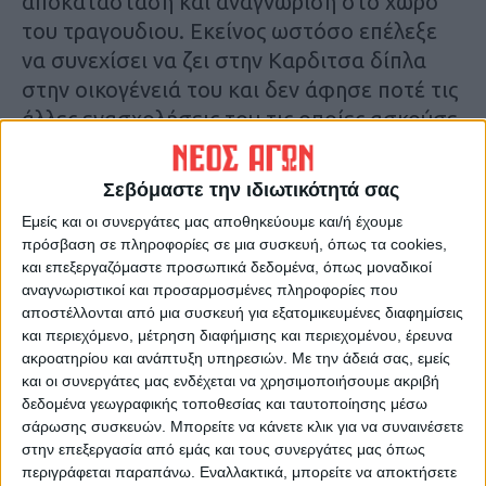
αποκατάσταση και αναγνώριση στο χώρο
του τραγουδιου. Εκείνος ωστόσο επέλεξε
να συνεχίσει να ζει στην Καρδιτσα δίπλα
στην οικογένειά του και δεν άφησε ποτέ τις
άλλες ενασχολήσεις του τις οποίες ασκούσε
παράλληλα με το τραγούδι.
Σεβόμαστε την ιδιωτικότητά σας
Εχει ερμηνέυσει τραγούδια του επιστήθιου
Εμείς και οι συνεργάτες μας αποθηκεύουμε και/ή έχουμε
φίλου του Διονύση Τσακνή αλλά και άλλων
πρόσβαση σε πληροφορίες σε μια συσκευή, όπως τα cookies,
γνωστών συνθετών και στιχουργών όπως
και επεξεργαζόμαστε προσωπικά δεδομένα, όπως μοναδικοί
είναι ο Στέλιος Ρόκκος και αλλοι.
αναγνωριστικοί και προσαρμοσμένες πληροφορίες που
αποστέλλονται από μια συσκευή για εξατομικευμένες διαφημίσεις
και περιεχόμενο, μέτρηση διαφήμισης και περιεχομένου, έρευνα
Ο Γιώργος Κατσαρης ήταν δασκαλος
ακροατηρίου και ανάπτυξη υπηρεσιών.
Με την άδειά σας, εμείς
παραδοσιακών χορών και η βασική του
και οι συνεργάτες μας ενδέχεται να χρησιμοποιήσουμε ακριβή
δεδομένα γεωγραφικής τοποθεσίας και ταυτοποίησης μέσω
εργασία πέραν του τραγουδιού ήταν
σάρωσης συσκευών. Μπορείτε να κάνετε κλικ για να συναινέσετε
χειριστής χωματουργικών μηχανημάτων.
στην επεξεργασία από εμάς και τους συνεργάτες μας όπως
περιγράφεται παραπάνω. Εναλλακτικά, μπορείτε να αποκτήσετε