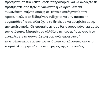
Τελευταίες Ειδήσεις Σήμερα
πρόσβαση σε πιο λεπτομερείς πληροφορίες και να αλλάξετε τις
προτιμήσεις σας πριν συναινέσετε ή να αρνηθείτε να
συναινέσετε.
Λάβετε υπόψη ότι κάποια επεξεργασία των
προσωπικών σας δεδομένων ενδέχεται να μην απαιτεί τη
Ακολούθησε την εφημερίδα ΝΕΟΣ
συγκατάθεσή σας, αλλά έχετε το δικαίωμα να αρνηθείτε αυτήν
ΑΓΩΝ στο Google News!
την επεξεργασία. Οι προτιμήσεις σας θα ισχύουν μόνο για αυτόν
τον ιστότοπο. Μπορείτε να αλλάξετε τις προτιμήσεις σας ή να
Όλες οι εξελίξεις στην περιοχή της
ανακαλέσετε τη συγκατάθεσή σας ανά πάσα στιγμή
Καρδίτσας και ευρύτερα της Θεσσαλίας
επιστρέφοντας σε αυτόν τον ιστότοπο και κάνοντας κλικ στο
κουμπί "Απορρήτου" στο κάτω μέρος της ιστοσελίδας.
ΠΡΟΗΓΟΥΜΕΝΟ ΑΡΘΡΟ
ΕΠΟΜΕΝΟ ΑΡΘΡΟ
Κορωνοϊός: Σε καραντίνα
Πρόγραμμα υγείας Animus Α.
δύο χωριά κοντά στην
Καραθανάσης
Καστοριά