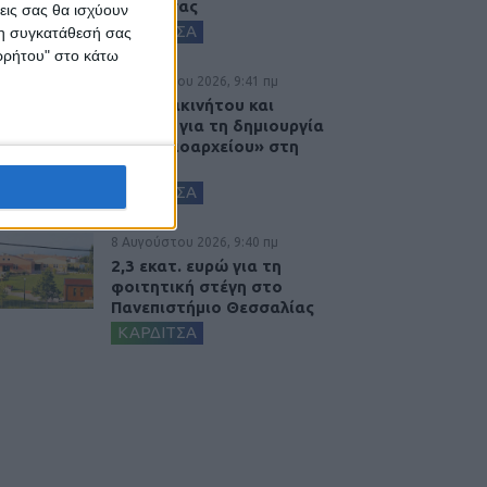
Καρδίτσας
εις σας θα ισχύουν
ΚΑΡΔΙΤΣΑ
 τη συγκατάθεσή σας
ορρήτου" στο κάτω
8 Αυγούστου 2026, 9:41 πμ
Δωρεά ακινήτου και
μελέτης για τη δημιουργία
«Κειμηλιοαρχείου» στη
Ρεντίνα
ΚΑΡΔΙΤΣΑ
8 Αυγούστου 2026, 9:40 πμ
2,3 εκατ. ευρώ για τη
φοιτητική στέγη στο
Πανεπιστήμιο Θεσσαλίας
ΚΑΡΔΙΤΣΑ