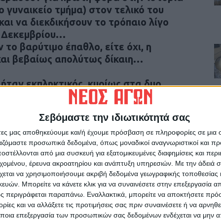
ο γυναικείο τμήμα) στον τελικό του
αι να διεκδικήσουν το τρόπαιο λίγο
3 Δεκεμβρίου…
το βαρύτιμο έπαθλο, είτε όχι, η
 και βεβαίως απολύτως δίκαιη…
ήταν εκπληκτικός, κυρίως στα δυο
γματοποίησε σούπερ εμφάνιση! Η ομάδα
και έχοντας σταθερά το προβάδισμα ,
Σεβόμαστε την ιδιωτικότητά σας
σετ η ομάδα του Αμπελώνα ανέβηκε, τα
γκεντρωμένα, με αποτέλεσμα να
άτες μας αποθηκεύουμε και/ή έχουμε πρόσβαση σε πληροφορίες σε μια
ργαζόμαστε προσωπικά δεδομένα, όπως μοναδικοί αναγνωριστικοί και 
κός, με 25-20.Από κει και πέρα
στέλλονται από μια συσκευή για εξατομικευμένες διαφημίσεις και περ
’ Φάσης με την Αργώ Βόλου, μία ομάδα
εχομένου, έρευνα ακροατηρίου και ανάπτυξη υπηρεσιών.
Με την άδειά σα
ήρε με συνοπτικές διαδικασίες 12-25
χεται να χρησιμοποιήσουμε ακριβή δεδομένα γεωγραφικής τοποθεσίας 
,φτάνοντας πανηγυρικά στην νίκη με 1-
ών. Μπορείτε να κάνετε κλικ για να συναινέσετε στην επεξεργασία απ
 τελικό της διοργάνωσης για πρώτη
ς περιγράφεται παραπάνω. Εναλλακτικά, μπορείτε να αποκτήσετε πρό
ίες και να αλλάξετε τις προτιμήσεις σας πριν συναινέσετε ή να αρνηθεί
ς εμφανίσεις στο κύπελλο η Γυναικεία
ποια επεξεργασία των προσωπικών σας δεδομένων ενδέχεται να μην απ
ει τα φόντα να διακριθεί στο