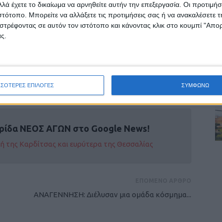
λά έχετε το δικαίωμα να αρνηθείτε αυτήν την επεξεργασία. Οι προτιμήσ
0/ 10 ,με πρώτο ματς εκτός
ιστότοπο. Μπορείτε να αλλάξετε τις προτιμήσεις σας ή να ανακαλέσετε
λαθλητικό Λάρισας.
στρέφοντας σε αυτόν τον ιστότοπο και κάνοντας κλικ στο κουμπί "Απ
αβρουζάς): Παπαγεωργίου, Βαλληνδρά ,
ς.
. Κρεμμυδιώτη, Αναστασιάδη (λ.),
νιούρα, Φερμελή.
ΣΣΟΤΕΡΕΣ ΕΠΙΛΟΓΕΣ
ΣΥΜΦΩΝΩ
ρίδα ΝΕΟΣ ΑΓΩΝ στο Google News!
οχή της Καρδίτσας και ευρύτερα της Θεσσαλίας
ΕΠΟΜΕΝΟ ΑΡΘΡΟ
ΑΝΑΓΕΝΝΗΣΗ: Διέλυσαν μια ομάδα κόσμημα...