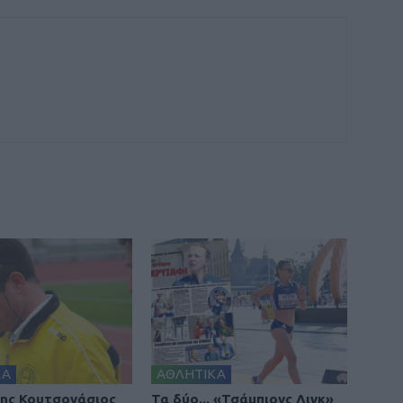
ΚΑ
ΑΘΛΗΤΙΚΑ
ης Κουτσονάσιος
Τα δύο... «Τσάμπιονς Λιγκ»