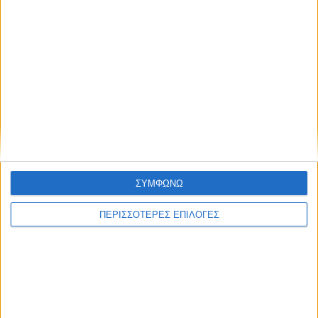
ΣΥΜΦΩΝΩ
ΠΕΡΙΣΣΟΤΕΡΕΣ ΕΠΙΛΟΓΕΣ
UNCATEGORIZED
Οι Καρδιτσιώτες και η Αναγέννηση