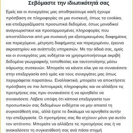
Σεβόμαστε την ιδιωτικότητά σας
Εμείς και οι συνεργάτες μας αποθηκεύουμε και/ή έχουμε
πρόσβαση σε πληροφορίες σε μια συσκευή, όπως τα cookies,
και επεξεργαζόμαστε προσωπικά δεδομένα, όπως μοναδικοί
αναγνωριστικοί και προσαρμοσμένες πληροφορίες που
αποστέλλονται από μια συσκευή για εξατομικευμένες διαφημίσεις
και περιεχόμενο, μέτρηση διαφήμισης και περιεχομένου, έρευνα
ακροατηρίου και ανάπτυξη υπηρεσιών.
Με την άδειά σας, εμείς
και οι συνεργάτες μας ενδέχεται να χρησιμοποιήσουμε ακριβή
δεδομένα γεωγραφικής τοποθεσίας και ταυτοποίησης μέσω
σάρωσης συσκευών. Μπορείτε να κάνετε κλικ για να συναινέσετε
στην επεξεργασία από εμάς και τους συνεργάτες μας όπως
περιγράφεται παραπάνω. Εναλλακτικά, μπορείτε να αποκτήσετε
πρόσβαση σε πιο λεπτομερείς πληροφορίες και να αλλάξετε τις
Οι ακυρώσεις & οι αναβολές σε όλες τις
προτιμήσεις σας πριν συναινέσετε ή να αρνηθείτε να
συναινέσετε.
Λάβετε υπόψη ότι κάποια επεξεργασία των
αθλητικές διοργανώσεις ήταν για όλα τα
προσωπικών σας δεδομένων ενδέχεται να μην απαιτεί τη
αθλήματα ένα τεράστιο πλήγμα καθώς δεν
συγκατάθεσή σας, αλλά έχετε το δικαίωμα να αρνηθείτε αυτήν
επέτρεψαν σε πολλούς συναθλητές την
την επεξεργασία. Οι προτιμήσεις σας θα ισχύουν μόνο για αυτόν
τον ιστότοπο. Μπορείτε να αλλάξετε τις προτιμήσεις σας ή να
ισότιμη επάνοδο. Θα μπορούσα να πω πάρα
ανακαλέσετε τη συγκατάθεσή σας ανά πάσα στιγμή