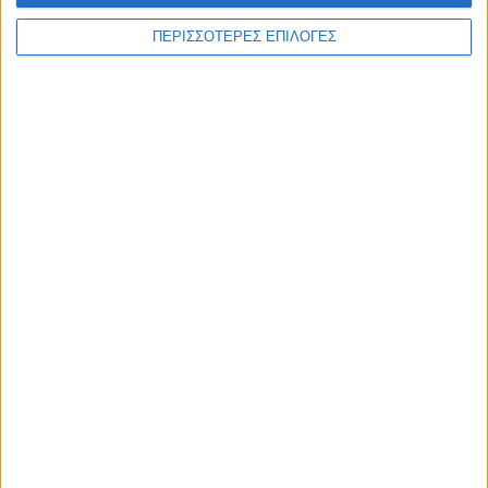
ΠΕΡΙΣΣΟΤΕΡΕΣ ΕΠΙΛΟΓΕΣ
ΣΠΟΝΤΕΣ
H διαχρονική σύγκριση του Μέσι με τον
Μαραντόνα