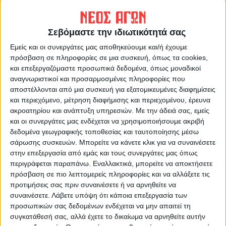
από τους παλαιότερους πίστευε ποτέ ότι θα
φθάσουμε…
Σεβόμαστε την ιδιωτικότητά σας
ΟΣΟΙ έζησαν ποδοσφαιρικά απογεύματα ή
Εμείς και οι συνεργάτες μας αποθηκεύουμε και/ή έχουμε
πρόσβαση σε πληροφορίες σε μια συσκευή, όπως τα cookies,
βράδια (βάλαμε και… φώτα από το 2008
και επεξεργαζόμαστε προσωπικά δεδομένα, όπως μοναδικοί
στο γήπεδο!!!) στο διάστημα που
αναγνωριστικοί και προσαρμοσμένες πληροφορίες που
προαναφέραμε, ακόμη και οι μικρότεροι
αποστέλλονται από μια συσκευή για εξατομικευμένες διαφημίσεις
που βίωσαν από κοντά την πορεία της
και περιεχόμενο, μέτρηση διαφήμισης και περιεχομένου, έρευνα
ακροατηρίου και ανάπτυξη υπηρεσιών.
Με την άδειά σας, εμείς
Αναγέννησης την περίοδο
2011-2017
, έχουν
και οι συνεργάτες μας ενδέχεται να χρησιμοποιήσουμε ακριβή
να… διηγούνται στους επόμενους!
δεδομένα γεωγραφικής τοποθεσίας και ταυτοποίησης μέσω
σάρωσης συσκευών. Μπορείτε να κάνετε κλικ για να συναινέσετε
στην επεξεργασία από εμάς και τους συνεργάτες μας όπως
TO ΠΑΙΧΝΙΔΙ των δύο “αιωνίων” της
περιγράφεται παραπάνω. Εναλλακτικά, μπορείτε να αποκτήσετε
Καρδίτσας που θα γίνει την Κυριακή στο
πρόσβαση σε πιο λεπτομερείς πληροφορίες και να αλλάξετε τις
Στάδιο θα μπορούσε να χαρακτηριστεί
προτιμήσεις σας πριν συναινέσετε ή να αρνηθείτε να
χωρίς καμια δόση υπερβολής ως “ντέρμπι
συναινέσετε.
Λάβετε υπόψη ότι κάποια επεξεργασία των
προσωπικών σας δεδομένων ενδέχεται να μην απαιτεί τη
της παρακμής”! Η Αναγέννηση για πρώτη
συγκατάθεσή σας, αλλά έχετε το δικαίωμα να αρνηθείτε αυτήν
φορά στα τοπικά της Καρδίτσας, ο ΑΟΚ