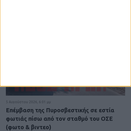
5 Αυγούστου 2026, 6:01 μμ
Επέμβαση της Πυροσβεστικής σε εστία
φωτιάς πίσω από τον σταθμό του ΟΣΕ
(φωτο & βιντεο)