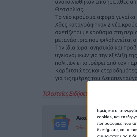
ανακοινώθηκαν επίσημα χθες απ
Θεσσαλίας.
Το νέο κρούσμα αφορά γυναίκα η
Χθες καταγράφηκαν 2 νέα κρού
σχετίζεται με κρούσμα στη περι
μετανάστρια που φιλοξενείται 
Την ίδια ώρα, ανησυχία και προβ
υγειονομικών για την εξέλιξη τ
πολιτών επιστρέφει από τον παρ
Καρδιτσιώτες και ετεροδημότες
για τις ημέρες του Δεκαπενταύγ
Τελευταίες Ειδήσεις Σήμερα
Εμείς και οι συνεργ
cookies, και επεξε
Ακολούθησε την εφημε
πληροφορίες που απο
Όλες οι εξελίξεις στην περι
διαφήμισης και περι
συνεργάτες μας ενδέ