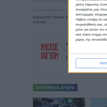
μέσω σάρωσης συσκευ
συνεργάτες μας όπω
ΠΡΟΗΓΟΥΜΕΝΟ ΑΡΘΡΟ
λεπτομερείς πληροφορ
Κορωνοϊός Λάρισα: Διασωληνώθηκε 27χρον
Λάβετε υπόψη ότι κά
γιατρός
συγκατάθεσή σας, αλ
μόνο για αυτόν τον 
ανά πάσα στιγμή επι
μέρος της ιστοσελίδα
ΝΕΟΣ ΑΓΩΝ
https://neosagon.gr
Η Αρχαιότερη Καθημερινή Πρω
ΠΕΡΙ
ΠΑΡΟΜΟΙΑ ΑΡΘΡΑ