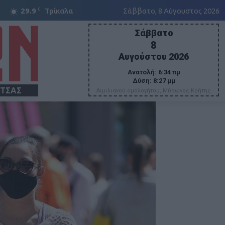
C
29.9
Τρίκαλα
Σάββατο, 8 Αύγουστος 2026
Σάββατο
8
Αυγούστου 2026
Ανατολή:
6:34 πμ
Δύση:
8:27 μμ
ΙΤΣΑΣ
Αιμιλιανού ομολογήτου, Μύρωνος Κρήτης