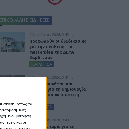
ΕΠΙΚΕΦΑΛΗΣ ΕΙΔΗΣΕΙΣ
8 Αυγούστου 2026, 9:42 πμ
Προχωρούν οι διαδικασίες
για την ανάθεση του
masterplan της ΔΕΥΑ
Καρδίτσας
ΚΑΡΔΙΤΣΑ
8 Αυγούστου 2026, 9:41 πμ
Δωρεά ακινήτου και
μελέτης για τη δημιουργία
«Κειμηλιοαρχείου» στη
Ρεντίνα
 συσκευή, όπως τα
ΚΑΡΔΙΤΣΑ
προσαρμοσμένες
ιεχόμενο, μέτρηση
8 Αυγούστου 2026, 9:40 πμ
ς, εμείς και οι
2,3 εκατ. ευρώ για τη
και ταυτοποίησης