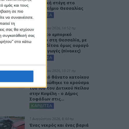
φοιτητική στέγη στο
ό εμάς και τους
Πανεπιστήμιο Θεσσαλίας
σβαση σε πιο
ΚΑΡΔΙΤΣΑ
τε να συναινέσετε.
αιτεί τη
7 Αυγούστου 2026, 10:52 πμ
εις σας θα ισχύουν
Θετικό το εμπορικό
 τη συγκατάθεσή σας
ισοζύγιο στη Θεσσαλία, με
ορρήτου" στο κάτω
την Καρδίτσα όμως ουραγό
στις εξαγωγές (πίνακες)
ΚΑΡΔΙΤΣΑ
7 Αυγούστου 2026, 10:21 πμ
Μετά από θάνατο κατοίκου
επιβεβαιώθηκε το κρούσμα
του ιού του Δυτικού Νείλου
στην Κυψέλη - ο Δήμος
Σοφάδων στις...
ΚΑΡΔΙΤΣΑ
7 Αυγούστου 2026, 8:44 πμ
Ένας νεκρός και ένας βαριά