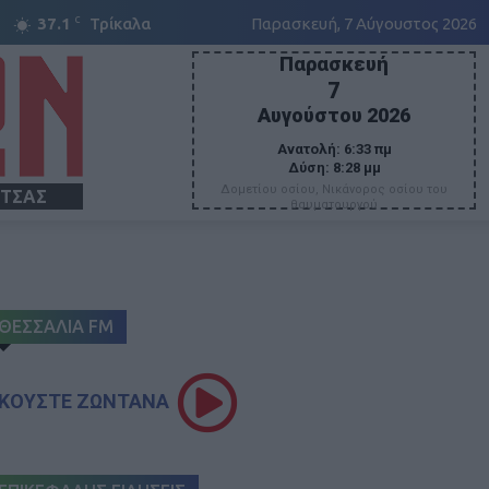
C
37.1
Τρίκαλα
Παρασκευή, 7 Αύγουστος 2026
Παρασκευή
7
Αυγούστου 2026
Ανατολή:
6:33 πμ
Δύση:
8:28 μμ
Δομετίου οσίου, Νικάνορος οσίου του
ΙΤΣΑΣ
θαυματουργού
ΘΕΣΣΑΛΙΑ FM
ΚΟΥΣΤΕ ΖΩΝΤΑΝΑ