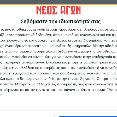
Ηλιούπολη: Στον εισαγγελέα ο αστυνομικός
που κρατούσε αιχμάλωτη και εξέδιδε την
18χρονη
Σεβόμαστε την ιδιωτικότητά σας
άτες μας αποθηκεύουμε και/ή έχουμε πρόσβαση σε πληροφορίες σε μια
ργαζόμαστε προσωπικά δεδομένα, όπως μοναδικοί αναγνωριστικοί και 
στέλλονται από μια συσκευή για εξατομικευμένες διαφημίσεις και περ
εχομένου, έρευνα ακροατηρίου και ανάπτυξη υπηρεσιών.
Με την άδειά σα
χεται να χρησιμοποιήσουμε ακριβή δεδομένα γεωγραφικής τοποθεσίας 
ινή Εφημερίδα της Καρδίτσας
ών. Μπορείτε να κάνετε κλικ για να συναινέσετε στην επεξεργασία απ
ς περιγράφεται παραπάνω. Εναλλακτικά, μπορείτε να αποκτήσετε πρό
ίες και να αλλάξετε τις προτιμήσεις σας πριν συναινέσετε ή να αρνηθεί
ποια επεξεργασία των προσωπικών σας δεδομένων ενδέχεται να μην απ
λά έχετε το δικαίωμα να αρνηθείτε αυτήν την επεξεργασία. Οι προτιμήσ
ιστότοπο. Μπορείτε να αλλάξετε τις προτιμήσεις σας ή να ανακαλέσετε
στρέφοντας σε αυτόν τον ιστότοπο και κάνοντας κλικ στο κουμπί "Απ
ς.