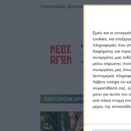
Υποχρεώσεις βορειοευρωπαίων...
Εμείς και οι συνεργ
cookies, και επεξε
πληροφορίες που απο
ΝΕΟΣ ΑΓΩΝ
διαφήμισης και περι
https://neosagon.gr
συνεργάτες μας ενδέ
Η Αρχαιότερη Καθημερινή Πρω
μέσω σάρωσης συσκευ
συνεργάτες μας όπω
λεπτομερείς πληροφορ
Λάβετε υπόψη ότι κά
συγκατάθεσή σας, αλ
μόνο για αυτόν τον 
ΠΑΡΟΜΟΙΑ ΑΡΘΡΑ
ανά πάσα στιγμή επι
μέρος της ιστοσελίδα