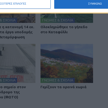
ΣΣΟΤΕΡΕΣ ΕΠΙΛΟΓΕΣ
ΣΥΜΦΩΝΩ
& ΣΧΟΛΙΑ
ΓΝΩΜΕΣ & ΣΧΟΛΙΑ
 η κατανομή 14 εκ.
Ολοκληρώθηκε το γήπεδο
 τα έργα υποδομής
στο Καταφύλλι
 Μεταμόρφωση
& ΣΧΟΛΙΑ
ΓΝΩΜΕΣ & ΣΧΟΛΙΑ
νο σημείο στον
Γεμίζουν τα ορεινά χωριά
όδρομο της
ου (ΦΩΤΟ)