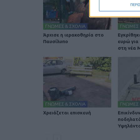
ΠΕΡΙ
ΓΝΩΜΕΣ & ΣΧΟΛΙΑ
ΓΝΩΜΕΣ 
Άρχισε η ιερακοθηρία στο
Εγκρίθηκε
Παυσίλυπο
ευρώ για
στη νέα
ΓΝΩΜΕΣ & ΣΧΟΛΙΑ
ΓΝΩΜΕΣ 
Χρειάζεται επισκευή
Επικίνδυ
ποδηλατ
Υψηλάντ