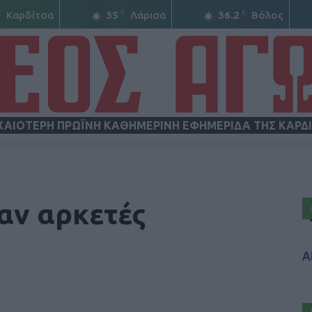
C
C
C
Καρδίτσα
35
Λάρισα
36.2
Βόλος
ΧΑΙΟΤΕΡΗ ΠΡΩΪΝΗ ΚΑΘΗΜΕΡΙΝΗ ΕΦΗΜΕΡΙΔΑ ΤΗΣ ΚΑΡΔ
ΝΕΟΣ
ταν αρκετές
Α
ΑΓΩΝ