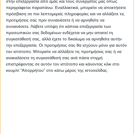
στην επεξεργασία από εμάς και τους συνεργάτες μας όπως
περιγράφεται παραπάνω. Εναλλακτικά, μπορείτε να αποκτήσετε
πρόσβαση σε πιο λεπτομερείς πληροφορίες και να αλλάξετε τις
προτιμήσεις σας πριν συναινέσετε ή να αρνηθείτε να
συναινέσετε.
Λάβετε υπόψη ότι κάποια επεξεργασία των
προσωπικών σας δεδομένων ενδέχεται να μην απαιτεί τη
συγκατάθεσή σας, αλλά έχετε το δικαίωμα να αρνηθείτε αυτήν
την επεξεργασία. Οι προτιμήσεις σας θα ισχύουν μόνο για αυτόν
τον ιστότοπο. Μπορείτε να αλλάξετε τις προτιμήσεις σας ή να
ανακαλέσετε τη συγκατάθεσή σας ανά πάσα στιγμή
επιστρέφοντας σε αυτόν τον ιστότοπο και κάνοντας κλικ στο
Τελευταίες Ειδήσεις Σήμερα
κουμπί "Απορρήτου" στο κάτω μέρος της ιστοσελίδας.
Ακολούθησε την εφημερίδα ΝΕΟΣ
ΑΓΩΝ στο Google News!
Όλες οι εξελίξεις στην περιοχή της
Καρδίτσας και ευρύτερα της Θεσσαλίας
ΠΡΟΗΓΟΥΜΕΝΟ ΑΡΘΡΟ
ΕΠΟΜΕΝΟ ΑΡΘΡΟ