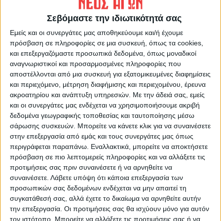
ΝΕΟΣ ΑΓΩΝ
Σεβόμαστε την ιδιωτικότητά σας
https://neosagon.gr
Εμείς και οι συνεργάτες μας αποθηκεύουμε και/ή έχουμε
Η Αρχαιότερη Καθημερινή Πρωινή Εφημερίδα της Καρδίτσας
πρόσβαση σε πληροφορίες σε μια συσκευή, όπως τα cookies,
και επεξεργαζόμαστε προσωπικά δεδομένα, όπως μοναδικοί
αναγνωριστικοί και προσαρμοσμένες πληροφορίες που
αποστέλλονται από μια συσκευή για εξατομικευμένες διαφημίσεις
και περιεχόμενο, μέτρηση διαφήμισης και περιεχομένου, έρευνα
ακροατηρίου και ανάπτυξη υπηρεσιών.
Με την άδειά σας, εμείς
ΠΑΡΟΜΟΙΑ ΑΡΘΡΑ
και οι συνεργάτες μας ενδέχεται να χρησιμοποιήσουμε ακριβή
δεδομένα γεωγραφικής τοποθεσίας και ταυτοποίησης μέσω
σάρωσης συσκευών. Μπορείτε να κάνετε κλικ για να συναινέσετε
στην επεξεργασία από εμάς και τους συνεργάτες μας όπως
περιγράφεται παραπάνω. Εναλλακτικά, μπορείτε να αποκτήσετε
πρόσβαση σε πιο λεπτομερείς πληροφορίες και να αλλάξετε τις
προτιμήσεις σας πριν συναινέσετε ή να αρνηθείτε να
συναινέσετε.
Λάβετε υπόψη ότι κάποια επεξεργασία των
προσωπικών σας δεδομένων ενδέχεται να μην απαιτεί τη
συγκατάθεσή σας, αλλά έχετε το δικαίωμα να αρνηθείτε αυτήν
την επεξεργασία. Οι προτιμήσεις σας θα ισχύουν μόνο για αυτόν
τον ιστότοπο. Μπορείτε να αλλάξετε τις προτιμήσεις σας ή να