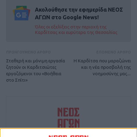
Ακολούθησε την εφημερίδα ΝΕΟΣ
ΑΓΩΝ στο Google News!
Όλες οι εξελίξεις στην περιοχή της
Καρδίτσας και ευρύτερα της Θεσσαλίας
ΠΡΟΗΓΟΥΜΕΝΟ ΑΡΘΡΟ
ΕΠΟΜΕΝΟ ΑΡΘΡΟ
Σταθερή και μόνιμη εργασία
H Καρδίτσα που μαραζώνει
ζητούν οι Καρδιτσιώτες
και η νέα προσβολή της
εργαζόμενοι του «Βοήθεια
νοημοσύνης μας....
στο Σπίτι»