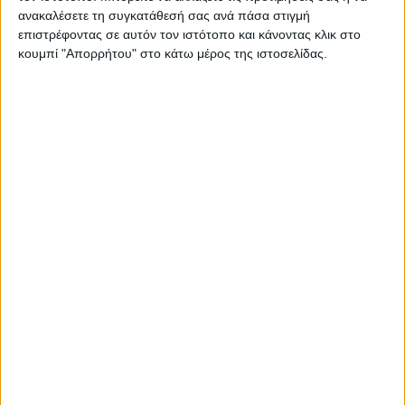
ανακαλέσετε τη συγκατάθεσή σας ανά πάσα στιγμή
επιστρέφοντας σε αυτόν τον ιστότοπο και κάνοντας κλικ στο
κουμπί "Απορρήτου" στο κάτω μέρος της ιστοσελίδας.
ΚΑΡΔΙΤΣΑ
Κρούσμα του ιού του Δυτικού Νείλου στην
Κυψέλη του Δήμου Σοφάδων - έκτακτοι
ψεκασμοί