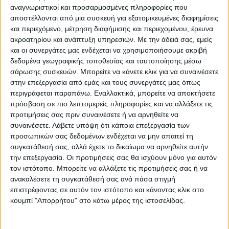
αναγνωριστικοί και προσαρμοσμένες πληροφορίες που
αποστέλλονται από μια συσκευή για εξατομικευμένες διαφημίσεις
και περιεχόμενο, μέτρηση διαφήμισης και περιεχομένου, έρευνα
ακροατηρίου και ανάπτυξη υπηρεσιών.
Με την άδειά σας, εμείς
και οι συνεργάτες μας ενδέχεται να χρησιμοποιήσουμε ακριβή
δεδομένα γεωγραφικής τοποθεσίας και ταυτοποίησης μέσω
σάρωσης συσκευών. Μπορείτε να κάνετε κλικ για να συναινέσετε
στην επεξεργασία από εμάς και τους συνεργάτες μας όπως
περιγράφεται παραπάνω. Εναλλακτικά, μπορείτε να αποκτήσετε
Το πρόγραμμα της έναρξης
πρόσβαση σε πιο λεπτομερείς πληροφορίες και να αλλάξετε τις
προτιμήσεις σας πριν συναινέσετε ή να αρνηθείτε να
συναινέσετε.
Λάβετε υπόψη ότι κάποια επεξεργασία των
6:30 Συνάντηση της ομάδας στην κεντρική πλατεία
προσωπικών σας δεδομένων ενδέχεται να μην απαιτεί τη
συγκατάθεσή σας, αλλά έχετε το δικαίωμα να αρνηθείτε αυτήν
την επεξεργασία. Οι προτιμήσεις σας θα ισχύουν μόνο για αυτόν
6:30 – 7:00 Η Δημοτική φιλαρμονική θα παίζει εύθυμα
τον ιστότοπο. Μπορείτε να αλλάξετε τις προτιμήσεις σας ή να
χριστουγεννιάτικα τραγούδια και στη συνέχεια θα κινηθεί
ανακαλέσετε τη συγκατάθεσή σας ανά πάσα στιγμή
επιστρέφοντας σε αυτόν τον ιστότοπο και κάνοντας κλικ στο
μέσω του κεντρικού πεζοδρόμου με τελικό προορισμό το
κουμπί "Απορρήτου" στο κάτω μέρος της ιστοσελίδας.
Παυσίλυπο όπου και θα πάρει θέση έξω από την κεντρική
πύλη.