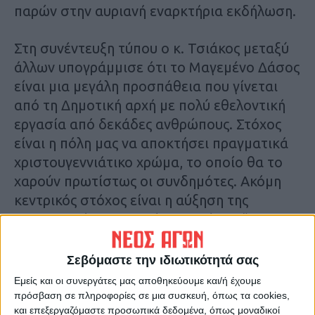
παρών στην αυριανή εναρκτήρια εκδήλωση.
Στη συνέντευξη τύπου ο κ. Τσιάκος μεταξύ
άλλων υπογράμμισε ότι το Μαγεμένο Δάσος
είναι μια μεγάλη προσπάθεια που γίνεται
από τη Δημοτική αρχή με πολύ εθελοντική
εργασία από δεκάδες ανθρώπους. Στόχος
είναι η πόλη μας να αποκτήσει πραγματικά
χριστουγεννιάτικο χρώμα, το οποίο θα το
χαρούν πρωτίστως οι συνδημότες. Ακόμη
κεντρικός στόχος είναι η αύξηση της
επισκεψιμότητας αυτές τις ημέρες. “
Σεβόμαστε την ιδιωτικότητά σας
Εμείς και οι συνεργάτες μας αποθηκεύουμε και/ή έχουμε
πρόσβαση σε πληροφορίες σε μια συσκευή, όπως τα cookies,
και επεξεργαζόμαστε προσωπικά δεδομένα, όπως μοναδικοί