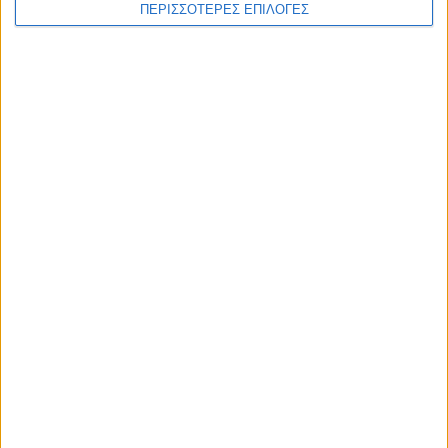
ΠΕΡΙΣΣΟΤΕΡΕΣ ΕΠΙΛΟΓΕΣ
ΚΑΡΔΙΤΣΑ
Απόφαση για πλυσταριό στον καταυλισμό
των Ρομά στο Δήμο Σοφάδων