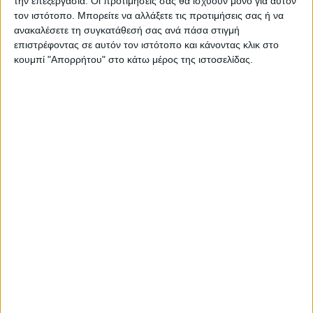
την επεξεργασία. Οι προτιμήσεις σας θα ισχύουν μόνο για αυτόν
τον ιστότοπο. Μπορείτε να αλλάξετε τις προτιμήσεις σας ή να
ανακαλέσετε τη συγκατάθεσή σας ανά πάσα στιγμή
επιστρέφοντας σε αυτόν τον ιστότοπο και κάνοντας κλικ στο
κουμπί "Απορρήτου" στο κάτω μέρος της ιστοσελίδας.
ΚΑΡΔΙΤΣΑ
Υψηλός ο κίνδυνος πυρκαγιάς την Κυριακή
στο Ν. Καρδίτσας