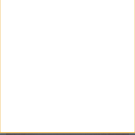
Θετικό το εμπορικό ισοζύγιο στη
Θεσσαλία, με την Καρδίτσα όμως ουραγό
στις εξαγωγές (πίνακες)
ΚΑΡΔΙΤΣΑ