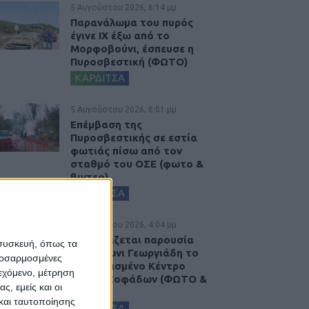
5 Αυγούστου 2026, 6:14 μμ
Παρανάλωμα του πυρός
έγινε ΙΧ έξω από το
Μορφοβούνι, έσπευσε η
Πυροσβεστική (ΦΩΤΟ)
ΚΑΡΔΙΤΣΑ
5 Αυγούστου 2026, 6:01 μμ
Επέμβαση της
Πυροσβεστικής σε εστία
φωτιάς πίσω από τον
σταθμό του ΟΣΕ (φωτο &
βιντεο)
ΚΑΡΔΙΤΣΑ
5 Αυγούστου 2026, 4:04 μμ
Εγκαινιάζεται παρουσία
 συσκευή, όπως τα
του Άδωνι Γεωργιάδη το
προσαρμοσμένες
ανακαινισμένο Κέντρο
ιεχόμενο, μέτρηση
Υγείας Σοφάδων (ΦΩΤΟ &
ς, εμείς και οι
ΒΙΝΤΕΟ)
και ταυτοποίησης
ΚΑΡΔΙΤΣΑ