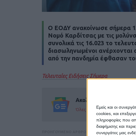
Ο ΕΟΔΥ ανακοίνωσε σήμερα 1
Νομό Καρδίτσας με τις μολύν
συνολικά τις 16.023 το τελευτ
διασωληνωμένοι ανέρχονται στ
από την πανδημία έφθασαν το
Τελευταίες Ειδήσεις Σήμερα
Ακολούθησε την εφημε
Εμείς και οι συνεργ
Όλες οι εξελίξεις στην περι
cookies, και επεξε
πληροφορίες που απο
διαφήμισης και περι
ΠΡΟΗΓΟΥΜΕΝΟ ΑΡΘΡΟ
συνεργάτες μας ενδέ