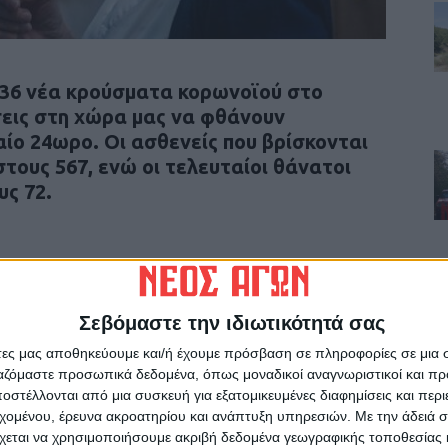
36 νέα κρούσματα κορωνοϊού στο
σεις στη χώρα μας να φθάνουν
αίο 24ωρο. Οι ασθενείς που βρίσκονται
ους 567, ενώ οι τελευταίοι θάνατοι
υς 72.
Σεβόμαστε την ιδιωτικότητά σας
ρίδα ΝΕΟΣ ΑΓΩΝ στο Google News!
άτες μας αποθηκεύουμε και/ή έχουμε πρόσβαση σε πληροφορίες σε μια
οχή της Καρδίτσας και ευρύτερα της Θεσσαλίας
ργαζόμαστε προσωπικά δεδομένα, όπως μοναδικοί αναγνωριστικοί και 
στέλλονται από μια συσκευή για εξατομικευμένες διαφημίσεις και περ
εχομένου, έρευνα ακροατηρίου και ανάπτυξη υπηρεσιών.
Με την άδειά σα
ΕΠΟΜΕΝΟ ΑΡΘΡΟ
χεται να χρησιμοποιήσουμε ακριβή δεδομένα γεωγραφικής τοποθεσίας 