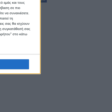
ό εμάς και τους
σβαση σε πιο
τε να συναινέσετε.
αιτεί τη
εις σας θα ισχύουν
 τη συγκατάθεσή σας
ορρήτου" στο κάτω