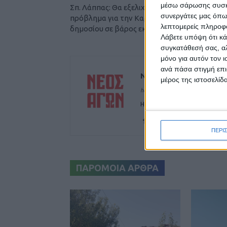
μέσω σάρωσης συσκευ
Σπ. Λάππας: Θα εξελιχθούν σε τεράστιο
συνεργάτες μας όπω
πρόβλημα για την Καρδίτσα οι αξιώσεις του
λεπτομερείς πληροφορ
δημοσίου σε βάρος εκατοντάδων ιδιοκτησι
Λάβετε υπόψη ότι κά
συγκατάθεσή σας, αλ
μόνο για αυτόν τον 
ανά πάσα στιγμή επι
ΝΕΟΣ ΑΓΩΝ
μέρος της ιστοσελίδα
https://neosagon.gr
Η Αρχαιότερη Καθημερινή Πρω
ΠΕΡΙ
ΠΑΡΟΜΟΙΑ ΑΡΘΡΑ