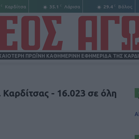
C
C
C
Καρδίτσα
35.1
Λάρισα
29.4
Βόλος
ΧΑΙΟΤΕΡΗ ΠΡΩΪΝΗ ΚΑΘΗΜΕΡΙΝΗ ΕΦΗΜΕΡΙΔΑ ΤΗΣ ΚΑΡΔ
ΝΕΟΣ
 Καρδίτσας - 16.023 σε όλη
Α
ΑΓΩΝ