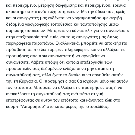
που επέδειξε η αστυνομία.
και περιεχόμενο, μέτρηση διαφήμισης και περιεχομένου, έρευνα
ακροατηρίου και ανάπτυξη υπηρεσιών.
Με την άδειά σας, εμείς
Απαντώντας σε ερωτήσεις που έθεσαν
και οι συνεργάτες μας ενδέχεται να χρησιμοποιήσουμε ακριβή
δεδομένα γεωγραφικής τοποθεσίας και ταυτοποίησης μέσω
εκπρόσωποι των σωματείων με βάση και τα
σάρωσης συσκευών. Μπορείτε να κάνετε κλικ για να συναινέσετε
σχετικά ρεπορτάζ της εφημερίδας, καθώς
στην επεξεργασία από εμάς και τους συνεργάτες μας όπως
και σε ερώτηση του επικεφαλής της «Λαϊκής
περιγράφεται παραπάνω. Εναλλακτικά, μπορείτε να αποκτήσετε
Συσπείρωσης» Έκτορα Γάζου, η κ. Μακρή
πρόσβαση σε πιο λεπτομερείς πληροφορίες και να αλλάξετε τις
προτιμήσεις σας πριν συναινέσετε ή να αρνηθείτε να
ανέφερε από τους εργολάβους έλαβε
συναινέσετε.
Λάβετε υπόψη ότι κάποια επεξεργασία των
απάντησης ότι το έργο δεν θα χρειαστεί
προσωπικών σας δεδομένων ενδέχεται να μην απαιτεί τη
πάνω από 1,5- 2 μήνες. «Παρόλα αυτά
συγκατάθεσή σας, αλλά έχετε το δικαίωμα να αρνηθείτε αυτήν
την επεξεργασία. Οι προτιμήσεις σας θα ισχύουν μόνο για αυτόν
επειδή μπορεί να μην βοηθήσει ο καιρός ή
τον ιστότοπο. Μπορείτε να αλλάξετε τις προτιμήσεις σας ή να
επειδή σκάβοντας μπορεί να προκύψει κάτι,
ανακαλέσετε τη συγκατάθεσή σας ανά πάσα στιγμή
ρώτησα αν στους πέντε μήνες θα έχει
επιστρέφοντας σε αυτόν τον ιστότοπο και κάνοντας κλικ στο
ολοκληρωθεί το έργο. Οι εργολάβοι
κουμπί "Απορρήτου" στο κάτω μέρος της ιστοσελίδας.
επέμειναν ότι δεν θα διαρκέσει πάνω από
1,5 – 2 μήνες. Εγώ είπα τα σωματεία κάντε
υπομονή 5 μήνες, για να είμαστε μέσα. Ήταν