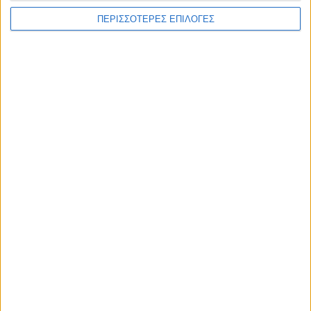
ΠΕΡΙΣΣΟΤΕΡΕΣ ΕΠΙΛΟΓΕΣ
ΚΑΡΔΙΤΣΑ
Φωτιά σε φορτηγό στην Καρδίτσα