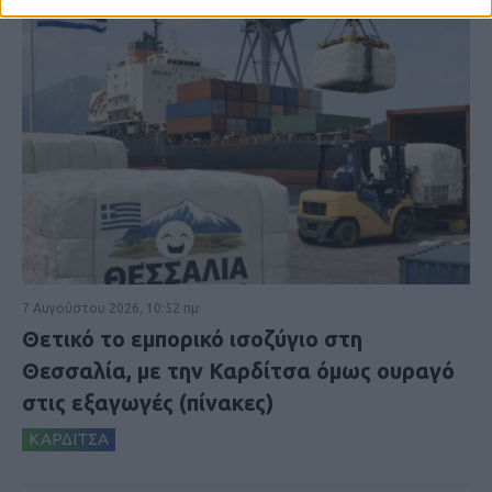
7 Αυγούστου 2026, 10:52 πμ
Θετικό το εμπορικό ισοζύγιο στη
Θεσσαλία, με την Καρδίτσα όμως ουραγό
στις εξαγωγές (πίνακες)
ΚΑΡΔΙΤΣΑ