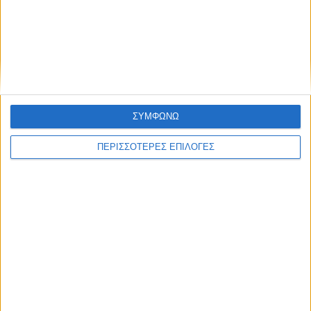
ΘΕΣΣΑΛΙΑ
Η Θεσσαλία να γίνει το πρώτο πεδίο
εφαρμογής της Εθνικής Στρατηγικής για
τα Ύδατα
ΣΥΜΦΩΝΩ
ΠΕΡΙΣΣΟΤΕΡΕΣ ΕΠΙΛΟΓΕΣ