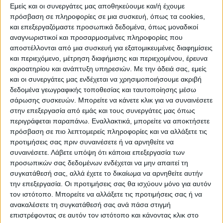
λειτουργήσει τονωτικά για τις τοπικές
Εμείς και οι συνεργάτες μας αποθηκεύουμε και/ή έχουμε
οικονομίες του Έβρου και της Θεσσαλίας
πρόσβαση σε πληροφορίες σε μια συσκευή, όπως τα cookies,
και επεξεργαζόμαστε προσωπικά δεδομένα, όπως μοναδικοί
συνολικά».
αναγνωριστικοί και προσαρμοσμένες πληροφορίες που
αποστέλλονται από μια συσκευή για εξατομικευμένες διαφημίσεις
Οι δικαιούχοι θα μπορούν να
και περιεχόμενο, μέτρηση διαφήμισης και περιεχομένου, έρευνα
χρησιμοποιήσουν τις άυλες ψηφιακές
ακροατηρίου και ανάπτυξη υπηρεσιών.
Με την άδειά σας, εμείς
και οι συνεργάτες μας ενδέχεται να χρησιμοποιήσουμε ακριβή
χρεωστικές κάρτες για δαπάνες διαμονής,
δεδομένα γεωγραφικής τοποθεσίας και ταυτοποίησης μέσω
εστίασης και τοπικών μεταφορών στις
σάρωσης συσκευών. Μπορείτε να κάνετε κλικ για να συναινέσετε
παραπάνω πληγείσες περιοχές. Όπως
στην επεξεργασία από εμάς και τους συνεργάτες μας όπως
περιγράφεται παραπάνω. Εναλλακτικά, μπορείτε να αποκτήσετε
αναφέρει χαρακτηριστικά ο υπουργός
πρόσβαση σε πιο λεπτομερείς πληροφορίες και να αλλάξετε τις
«άμεσα, απλά, με διαφάνεια και χωρίς
προτιμήσεις σας πριν συναινέσετε ή να αρνηθείτε να
περιττή γραφειοκρατία, οι πολίτες θα
συναινέσετε.
Λάβετε υπόψη ότι κάποια επεξεργασία των
υποβάλλουν την αίτησή τους στο
προσωπικών σας δεδομένων ενδέχεται να μην απαιτεί τη
συγκατάθεσή σας, αλλά έχετε το δικαίωμα να αρνηθείτε αυτήν
vouchers.gov.gr. Οι δικαιούχοι που θα
την επεξεργασία. Οι προτιμήσεις σας θα ισχύουν μόνο για αυτόν
προκύψουν από την κλήρωση θα
τον ιστότοπο. Μπορείτε να αλλάξετε τις προτιμήσεις σας ή να
χρησιμοποιήσουν τα προβλεπόμενα ποσά
ανακαλέσετε τη συγκατάθεσή σας ανά πάσα στιγμή
επιστρέφοντας σε αυτόν τον ιστότοπο και κάνοντας κλικ στο
σε υπηρεσίες εστίασης, διαμονής,