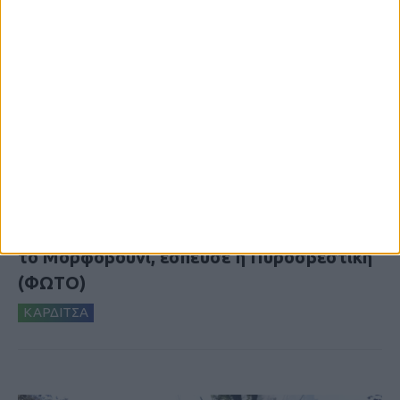
5 Αυγούστου 2026, 6:14 μμ
Παρανάλωμα του πυρός έγινε ΙΧ έξω από
το Μορφοβούνι, έσπευσε η Πυροσβεστική
(ΦΩΤΟ)
ΚΑΡΔΙΤΣΑ