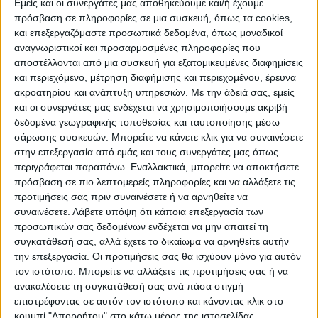
τοπικών αρχών και του πολιτικού κόσμου,
Εμείς και οι συνεργάτες μας αποθηκεύουμε και/ή έχουμε
πρόσβαση σε πληροφορίες σε μια συσκευή, όπως τα cookies,
συνέταιροι της Τράπεζας και πλήθος
και επεξεργαζόμαστε προσωπικά δεδομένα, όπως μοναδικοί
κόσμου.
αναγνωριστικοί και προσαρμοσμένες πληροφορίες που
αποστέλλονται από μια συσκευή για εξατομικευμένες διαφημίσεις
Πιο αναλυτικά στην ομιλία του ο Διοικητής
και περιεχόμενο, μέτρηση διαφήμισης και περιεχομένου, έρευνα
ακροατηρίου και ανάπτυξη υπηρεσιών.
Με την άδειά σας, εμείς
της ΤτΕ Γιάννης Στουρνάρας ανέφερε: «Χάρη
και οι συνεργάτες μας ενδέχεται να χρησιμοποιήσουμε ακριβή
στη συνεχή και αποτελεσματική υποστήριξη
δεδομένα γεωγραφικής τοποθεσίας και ταυτοποίησης μέσω
της διοίκησης της και του προσωπικού της,
σάρωσης συσκευών. Μπορείτε να κάνετε κλικ για να συναινέσετε
στην επεξεργασία από εμάς και τους συνεργάτες μας όπως
με την ταυτόχρονη υποστήριξη της τοπικής
περιγράφεται παραπάνω. Εναλλακτικά, μπορείτε να αποκτήσετε
κοινωνίας και των μεριδιούχων της,
πρόσβαση σε πιο λεπτομερείς πληροφορίες και να αλλάξετε τις
αποτελεί ένα πετυχημένο παράδειγμα
προτιμήσεις σας πριν συναινέσετε ή να αρνηθείτε να
λειτουργίας μιας συνεταιριστικής τράπεζας.
συναινέσετε.
Λάβετε υπόψη ότι κάποια επεξεργασία των
προσωπικών σας δεδομένων ενδέχεται να μην απαιτεί τη
Όχι μόνο δεν χρειάστηκε κρατική ενίσχυση
συγκατάθεσή σας, αλλά έχετε το δικαίωμα να αρνηθείτε αυτήν
αλλά κατάφερε να διαχειριστεί
την επεξεργασία. Οι προτιμήσεις σας θα ισχύουν μόνο για αυτόν
αποτελεσματικά τον όγκο των μη
τον ιστότοπο. Μπορείτε να αλλάξετε τις προτιμήσεις σας ή να
ανακαλέσετε τη συγκατάθεσή σας ανά πάσα στιγμή
εξυπηρετούμενων δανείων, βασιζόμενη στις
επιστρέφοντας σε αυτόν τον ιστότοπο και κάνοντας κλικ στο
δικές της δυνάμεις. Το αποτέλεσμα κρίνεται
κουμπί "Απορρήτου" στο κάτω μέρος της ιστοσελίδας.