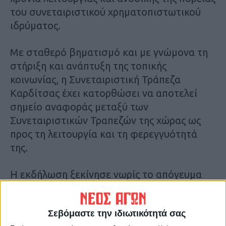
του συνεταιριστικού χρηματοπιστωτικού
ιδρύματος.
Με σταθερό βηματισμό και με γνώμονα τη
στήριξη και ανάπτυξη της τοπικής
κοινωνίας, η Συνεταιριστική Τράπεζα
Καρδίτσας έχει κατορθώσει να αποτελεί
σημείο αναφοράς μεταξύ των
Συνεταιριστικών Τραπεζών της χώρας ως
προς τη λειτουργία και τη φερεγγυότητά
της.
Η εκδήλωση ξεκίνησε νωρίς το απόγευμα
στην κατάμεστη από κόσμο αίθουσα
εκδηλώσεων του ξενοδοχείου «Κιέριον»,
Σεβόμαστε την ιδιωτικότητά σας
στην οποία παρέστησαν εκπρόσωποι των