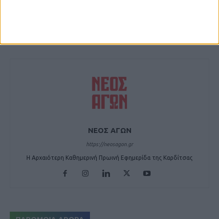
Τα παιδιά «μαθαίνουν,
16η η Αντιγόνη Ντρισμπιώτη,
σκέφτονται, ζουν» στις
19η η Πένυ Τσινοπούλου στη
παιδικές βιβλιοθήκες (φωτο)
Ρώμη
ΝΕΟΣ ΑΓΩΝ
https://neosagon.gr
Η Αρχαιότερη Καθημερινή Πρωινή Εφημερίδα της Καρδίτσας