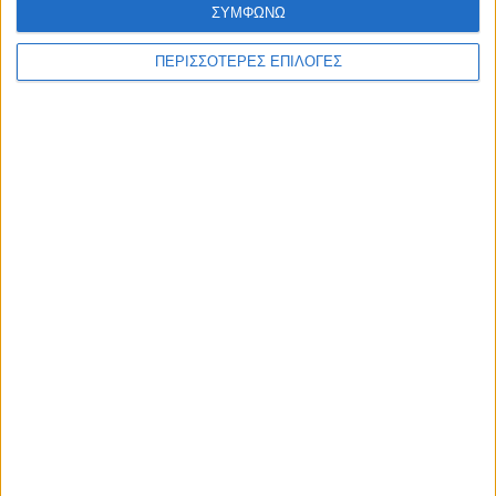
ΣΥΜΦΩΝΩ
ΠΕΡΙΣΣΟΤΕΡΕΣ ΕΠΙΛΟΓΕΣ
ΑΘΛΗΤΙΚΑ
Ο Αετός Καλλιφωνίου ...επέστρεψε!
(Φωτό+Βίντεο)