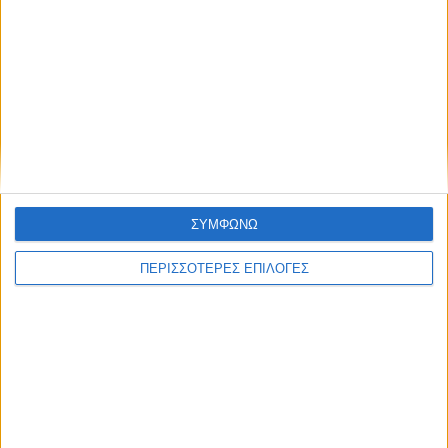
ΚΑΡΔΙΤΣΑ
Ολοκληρώθηκε η ασφαλτόστρωση σε
τμήματα των Σοφάδων
ΣΥΜΦΩΝΩ
ΠΕΡΙΣΣΟΤΕΡΕΣ ΕΠΙΛΟΓΕΣ