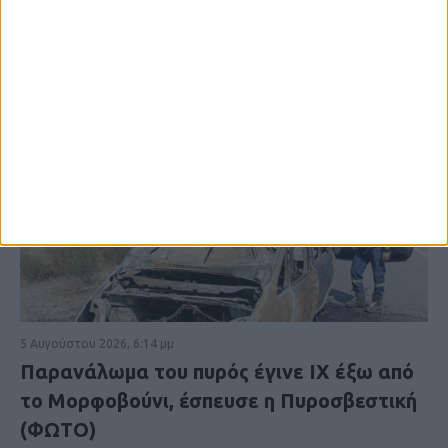
5 Αυγούστου 2026, 6:14 μμ
Παρανάλωμα του πυρός έγινε ΙΧ έξω από
το Μορφοβούνι, έσπευσε η Πυροσβεστική
(ΦΩΤΟ)