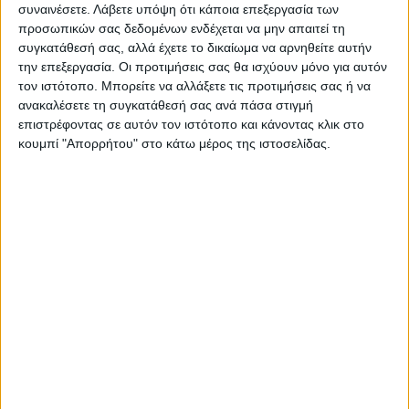
συναινέσετε.
Λάβετε υπόψη ότι κάποια επεξεργασία των
βρίσκεται η μελέτη ύψους 3 εκ. ευρώ που
προσωπικών σας δεδομένων ενδέχεται να μην απαιτεί τη
έχει συντάξει εδώ και μια δεκαετία για την
συγκατάθεσή σας, αλλά έχετε το δικαίωμα να αρνηθείτε αυτήν
την επεξεργασία. Οι προτιμήσεις σας θα ισχύουν μόνο για αυτόν
γέφυρα του Μέγδοβα. Για την κατασκευή
τον ιστότοπο. Μπορείτε να αλλάξετε τις προτιμήσεις σας ή να
της γέφυρας απαιτούνται χρηματοδοτικοί
ανακαλέσετε τη συγκατάθεσή σας ανά πάσα στιγμή
πόροι είτε από το Υπ. Υποδομών, είτε από
επιστρέφοντας σε αυτόν τον ιστότοπο και κάνοντας κλικ στο
την Περιφέρεια, ενώ για το εν λόγω θέμα η
κουμπί "Απορρήτου" στο κάτω μέρος της ιστοσελίδας.
Ένωση έχει ζητήσει εδώ και έναν μήνα
συνάντηση με τον Υφυπουργό Υποδομών Ν.
Ταχιάο.