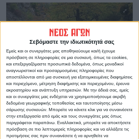
Σεβόμαστε την ιδιωτικότητά σας
Εμείς και οι συνεργάτες μας αποθηκεύουμε και/ή έχουμε
πρόσβαση σε πληροφορίες σε μια συσκευή, όπως τα cookies,
και επεξεργαζόμαστε προσωπικά δεδομένα, όπως μοναδικοί
αναγνωριστικοί και προσαρμοσμένες πληροφορίες που
αποστέλλονται από μια συσκευή για εξατομικευμένες διαφημίσεις
και περιεχόμενο, μέτρηση διαφήμισης και περιεχομένου, έρευνα
ακροατηρίου και ανάπτυξη υπηρεσιών.
Με την άδειά σας, εμείς
και οι συνεργάτες μας ενδέχεται να χρησιμοποιήσουμε ακριβή
δεδομένα γεωγραφικής τοποθεσίας και ταυτοποίησης μέσω
Για τον Παραμεγδόβιο δεν υπάρχει καμία
σάρωσης συσκευών. Μπορείτε να κάνετε κλικ για να συναινέσετε
εξέλιξη, σημειώνει στον «
Νέο Αγώνα
» ο
στην επεξεργασία από εμάς και τους συνεργάτες μας όπως
Πρόεδρος της Ένωσης Αγραφιώτικων
περιγράφεται παραπάνω. Εναλλακτικά, μπορείτε να αποκτήσετε
Χωριών Βασ. Τσαντήλας. Στα συρτάρια της
πρόσβαση σε πιο λεπτομερείς πληροφορίες και να αλλάξετε τις
προτιμήσεις σας πριν συναινέσετε ή να αρνηθείτε να
Περιφέρειας Θεσσαλίας, αναφέρει,