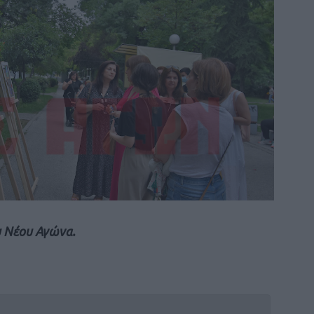
υ Νέου Αγώνα.