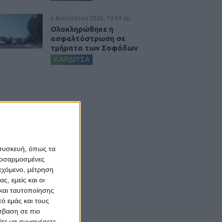
6 Αυγούστου 2026, 10:09 πμ
Ολοκληρώθηκε η
ασφαλτόστρωση σε
τμήματα των Σοφάδων
ΚΑΡΔΙΤΣΑ
 συσκευή, όπως τα
προσαρμοσμένες
ιεχόμενο, μέτρηση
ς, εμείς και οι
και ταυτοποίησης
ό εμάς και τους
σβαση σε πιο
τε να συναινέσετε.