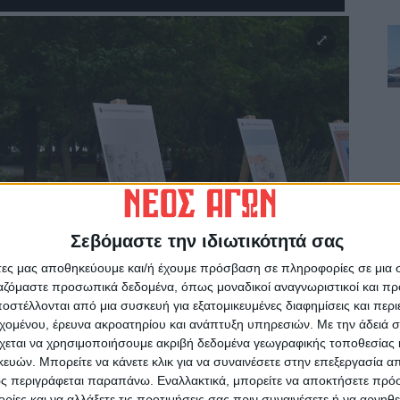
Σεβόμαστε την ιδιωτικότητά σας
άτες μας αποθηκεύουμε και/ή έχουμε πρόσβαση σε πληροφορίες σε μια
ργαζόμαστε προσωπικά δεδομένα, όπως μοναδικοί αναγνωριστικοί και 
στέλλονται από μια συσκευή για εξατομικευμένες διαφημίσεις και περ
εχομένου, έρευνα ακροατηρίου και ανάπτυξη υπηρεσιών.
Με την άδειά σα
χεται να χρησιμοποιήσουμε ακριβή δεδομένα γεωγραφικής τοποθεσίας 
ών. Μπορείτε να κάνετε κλικ για να συναινέσετε στην επεξεργασία απ
ς περιγράφεται παραπάνω. Εναλλακτικά, μπορείτε να αποκτήσετε πρό
ίες και να αλλάξετε τις προτιμήσεις σας πριν συναινέσετε ή να αρνηθεί