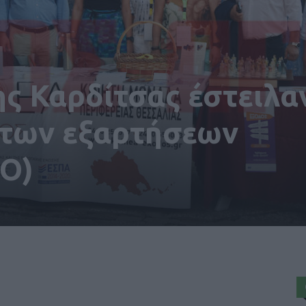
ης Καρδίτσας έστειλα
 των εξαρτήσεων
O)