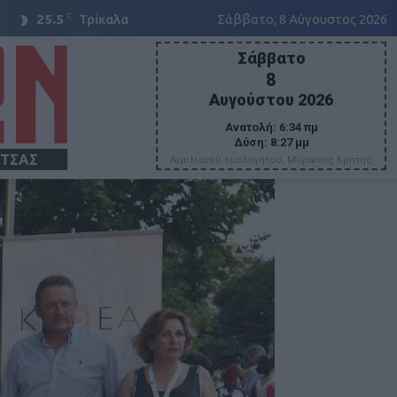
C
25.5
Τρίκαλα
Σάββατο, 8 Αύγουστος 2026
Σάββατο
8
Αυγούστου 2026
Ανατολή:
6:34 πμ
Δύση:
8:27 μμ
ΙΤΣΑΣ
Αιμιλιανού ομολογήτου, Μύρωνος Κρήτης