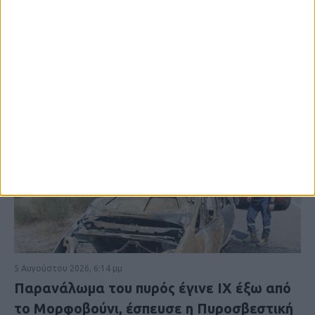
5 Αυγούστου 2026, 6:14 μμ
Παρανάλωμα του πυρός έγινε ΙΧ έξω από
το Μορφοβούνι, έσπευσε η Πυροσβεστική