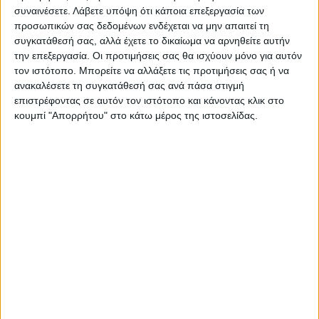
μέρες μας πέρασε από εκεί όλη η πόλη!
συναινέσετε.
Λάβετε υπόψη ότι κάποια επεξεργασία των
προσωπικών σας δεδομένων ενδέχεται να μην απαιτεί τη
Έτσι πραγματοποιήθηκε αυτό που έλεγε
συγκατάθεσή σας, αλλά έχετε το δικαίωμα να αρνηθείτε αυτήν
τότε ο Ρουμελιώτης:
Ο υπερσύγχρονος
την επεξεργασία. Οι προτιμήσεις σας θα ισχύουν μόνο για αυτόν
τον ιστότοπο. Μπορείτε να αλλάξετε τις προτιμήσεις σας ή να
χώρος, σε συνδυασμό με την ακατάπαυστη
ανακαλέσετε τη συγκατάθεσή σας ανά πάσα στιγμή
και υπερβατική προσπάθεια των
επιστρέφοντας σε αυτόν τον ιστότοπο και κάνοντας κλικ στο
διοικούντων τον ΑΣΚ, έφεραν πράγματι
κουμπί "Απορρήτου" στο κάτω μέρος της ιστοσελίδας.
την εκτόξευση!!!
Στην πράξη, δηλαδή,
επιβεβαιώθηκε πλήρως αυτό που
“φωνάζουμε” δεκαετίες ολόκληρες από τη
στήλη ότι οι υποδομές είναι αυτές που
μπορεί να διαμορφώσουν το κατάλληλο
περιβάλλον και να δώσουν κίνητρα στους
ανθρώπους που ασχολούνται με τον
αθλητισμό.
Χωρίς το μεγάλο κλειστό, αμφιβάλουμε αν