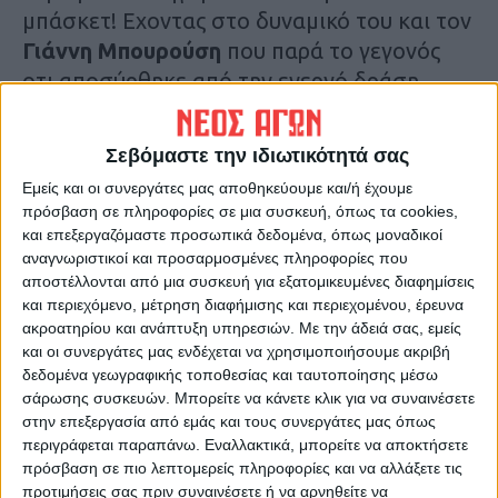
μπάσκετ! Εχοντας στο δυναμικό του και τον
Γιάννη Μπουρούση
που παρά το γεγονός
οτι αποσύρθηκε από την ενεργό δράση
επέστρεψε να βοηθήσει την ομάδα της
πόλης του να φθάσει εκεί που δεν έφθασε
Σεβόμαστε την ιδιωτικότητά σας
ποτέ!
Εμείς και οι συνεργάτες μας αποθηκεύουμε και/ή έχουμε
πρόσβαση σε πληροφορίες σε μια συσκευή, όπως τα cookies,
Ο ίδιος στις συνεντεύξεις του δήλωνε πως
και επεξεργαζόμαστε προσωπικά δεδομένα, όπως μοναδικοί
ένας από τους λόγους που μπήκε στη
αναγνωριστικοί και προσαρμοσμένες πληροφορίες που
αποστέλλονται από μια συσκευή για εξατομικευμένες διαφημίσεις
διαδικασία να φορέσει και πάλι την
και περιεχόμενο, μέτρηση διαφήμισης και περιεχομένου, έρευνα
αθλητική περιβολή και να παίξει, πέρα από
ακροατηρίου και ανάπτυξη υπηρεσιών.
Με την άδειά σας, εμείς
τη σοβαρή προσπάθεια της διοίκησης, ήταν
και οι συνεργάτες μας ενδέχεται να χρησιμοποιήσουμε ακριβή
δεδομένα γεωγραφικής τοποθεσίας και ταυτοποίησης μέσω
η κατασκευή και παράδοση του νέου
σάρωσης συσκευών. Μπορείτε να κάνετε κλικ για να συναινέσετε
κλειστού γυμναστηρίου. Από μόνος του ο
στην επεξεργασία από εμάς και τους συνεργάτες μας όπως
χώρος προσέλκυσε χιλιάδες Καρδιτσιώτες.
περιγράφεται παραπάνω. Εναλλακτικά, μπορείτε να αποκτήσετε
Στα χρόνια που ακολούθησαν μέχρι τις
πρόσβαση σε πιο λεπτομερείς πληροφορίες και να αλλάξετε τις
προτιμήσεις σας πριν συναινέσετε ή να αρνηθείτε να