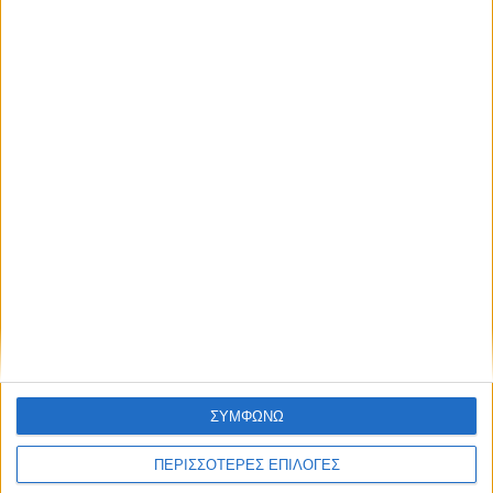
ΣΠΟΝΤΕΣ
Ο χρονικός ορίζοντας των διοικήσεων της
Αναγέννησης
ΣΥΜΦΩΝΩ
ΠΕΡΙΣΣΟΤΕΡΕΣ ΕΠΙΛΟΓΕΣ