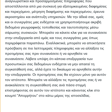
πορείας που θα φθάσει μέχρι το τέρμα.
Εχει
αναγνωριστικοί και προσαρμοσμένες πληροφορίες που
αποστέλλονται από μια συσκευή για εξατομικευμένες διαφημίσεις
και καλή ομάδα και σοβαρή τεχνική ηγεσία
και περιεχόμενο, μέτρηση διαφήμισης και περιεχομένου, έρευνα
και διοίκηση που είναι δίπλα με όλη τη
ακροατηρίου και ανάπτυξη υπηρεσιών.
Με την άδειά σας, εμείς
σημασία της λέξης.
και οι συνεργάτες μας ενδέχεται να χρησιμοποιήσουμε ακριβή
δεδομένα γεωγραφικής τοποθεσίας και ταυτοποίησης μέσω
σάρωσης συσκευών. Μπορείτε να κάνετε κλικ για να συναινέσετε
Μαζί και κόσμο που στηρίζει και ταξιδεύει
στην επεξεργασία από εμάς και τους συνεργάτες μας όπως
ακόμη και στα πιο μακρινά σημεία! Επίσης
περιγράφεται παραπάνω. Εναλλακτικά, μπορείτε να αποκτήσετε
διαθέτει κι αυτό το μέταλλο που ξεχωρίζει
πρόσβαση σε πιο λεπτομερείς πληροφορίες και να αλλάξετε τις
προτιμήσεις σας πριν συναινέσετε ή να αρνηθείτε να
εκείνες τις ομάδες που κατακτούν το
συναινέσετε.
Λάβετε υπόψη ότι κάποια επεξεργασία των
πρωτάθλημα από εκείνες που το απλά το
προσωπικών σας δεδομένων ενδέχεται να μην απαιτεί τη
διεκδικούν! Κερδίζει, δηλαδή και όταν δεν
συγκατάθεσή σας, αλλά έχετε το δικαίωμα να αρνηθείτε αυτήν
την επεξεργασία. Οι προτιμήσεις σας θα ισχύουν μόνο για αυτόν
είναι στα πάνω της σε ένα παιχνίδι…
τον ιστότοπο. Μπορείτε να αλλάξετε τις προτιμήσεις σας ή να
ανακαλέσετε τη συγκατάθεσή σας ανά πάσα στιγμή
Έχουμε βέβαια μπροστά μας πολύ δρόμο. Ο
επιστρέφοντας σε αυτόν τον ιστότοπο και κάνοντας κλικ στο
Πιερικός είναι ανταγωνιστικός αντίπαλος σε
κουμπί "Απορρήτου" στο κάτω μέρος της ιστοσελίδας.
όλα τα επίπεδα και θα το παλέψει, παρότι
δεν διαθέτει όλα τα προαναφερόμενα