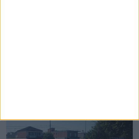
6 Αυγούστου 2026, 10:11 πμ
Ξεκινά η κατεδάφιση ετοιμόρροπων
κτιρίων σε Αγναντερό και Ριζοβούνι
ΚΑΡΔΙΤΣΑ