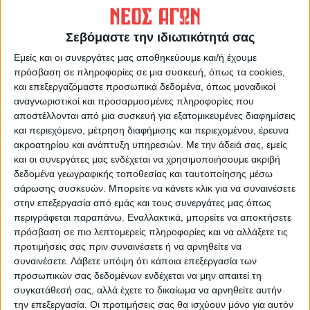
ΠΡΟΗΓΟΥΜΕΝΟ ΑΡΘΡΟ
ΕΠΟΜΕΝΟ ΑΡΘΡΟ
Καιρός: Ξεκινά παρατεταμένο
Με υψηλό ποσοστό
Σεβόμαστε την ιδιωτικότητά σας
κύμα ζέστης – Πιο δύσκολη
συμμετοχής η πρεμιέρα των
μέρα η Τρίτη
πανελλαδικών για τα ΓΕΛ
Εμείς και οι συνεργάτες μας αποθηκεύουμε και/ή έχουμε
πρόσβαση σε πληροφορίες σε μια συσκευή, όπως τα cookies,
και επεξεργαζόμαστε προσωπικά δεδομένα, όπως μοναδικοί
αναγνωριστικοί και προσαρμοσμένες πληροφορίες που
αποστέλλονται από μια συσκευή για εξατομικευμένες διαφημίσεις
και περιεχόμενο, μέτρηση διαφήμισης και περιεχομένου, έρευνα
ακροατηρίου και ανάπτυξη υπηρεσιών.
Με την άδειά σας, εμείς
και οι συνεργάτες μας ενδέχεται να χρησιμοποιήσουμε ακριβή
δεδομένα γεωγραφικής τοποθεσίας και ταυτοποίησης μέσω
σάρωσης συσκευών. Μπορείτε να κάνετε κλικ για να συναινέσετε
ΝΕΟΣ ΑΓΩΝ
στην επεξεργασία από εμάς και τους συνεργάτες μας όπως
https://neosagon.gr
περιγράφεται παραπάνω. Εναλλακτικά, μπορείτε να αποκτήσετε
Η Αρχαιότερη Καθημερινή Πρωινή Εφημερίδα της Καρδίτσας
πρόσβαση σε πιο λεπτομερείς πληροφορίες και να αλλάξετε τις
προτιμήσεις σας πριν συναινέσετε ή να αρνηθείτε να
συναινέσετε.
Λάβετε υπόψη ότι κάποια επεξεργασία των
προσωπικών σας δεδομένων ενδέχεται να μην απαιτεί τη
συγκατάθεσή σας, αλλά έχετε το δικαίωμα να αρνηθείτε αυτήν
την επεξεργασία. Οι προτιμήσεις σας θα ισχύουν μόνο για αυτόν