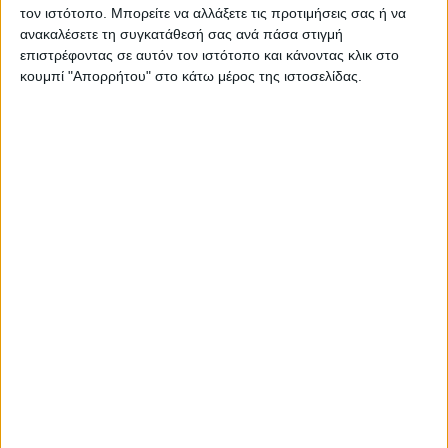
ΠΑΡΟΜΟΙΑ ΑΡΘΡΑ
τον ιστότοπο. Μπορείτε να αλλάξετε τις προτιμήσεις σας ή να
ανακαλέσετε τη συγκατάθεσή σας ανά πάσα στιγμή
επιστρέφοντας σε αυτόν τον ιστότοπο και κάνοντας κλικ στο
κουμπί "Απορρήτου" στο κάτω μέρος της ιστοσελίδας.
RADIO INTERVIEWS
Στενό Πρέσινγκ 4/8/2026