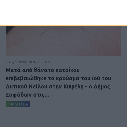
7 Αυγούστου 2026, 10:21 πμ
Μετά από θάνατο κατοίκου
επιβεβαιώθηκε το κρούσμα του ιού του
Δυτικού Νείλου στην Κυψέλη - ο Δήμος
Σοφάδων στις...
ΚΑΡΔΙΤΣΑ