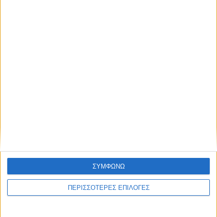
Πανεπιστήμιο Θεσσαλίας
ΘΕΣΣΑΛΙΑ FM
ΑΚΟΥΣΤΕ ΖΩΝΤΑΝΑ
ΣΥΜΦΩΝΩ
ΕΠΙΚΕΦΑΛΗΣ ΕΙΔΗΣΕΙΣ
ΠΕΡΙΣΣΟΤΕΡΕΣ ΕΠΙΛΟΓΕΣ