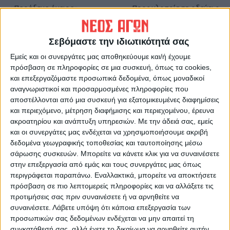
«Παράξενα όνειρα»
Προς υλοποίηση οδεύει ο
Πολυχώρος Κοινωνικής
Αλληλεγγύης του Δήμου
Καρδίτσας
Σεβόμαστε την ιδιωτικότητά σας
Εμείς και οι συνεργάτες μας αποθηκεύουμε και/ή έχουμε
πρόσβαση σε πληροφορίες σε μια συσκευή, όπως τα cookies,
και επεξεργαζόμαστε προσωπικά δεδομένα, όπως μοναδικοί
αναγνωριστικοί και προσαρμοσμένες πληροφορίες που
αποστέλλονται από μια συσκευή για εξατομικευμένες διαφημίσεις
και περιεχόμενο, μέτρηση διαφήμισης και περιεχομένου, έρευνα
ακροατηρίου και ανάπτυξη υπηρεσιών.
Με την άδειά σας, εμείς
και οι συνεργάτες μας ενδέχεται να χρησιμοποιήσουμε ακριβή
δεδομένα γεωγραφικής τοποθεσίας και ταυτοποίησης μέσω
ΝΕΟΣ ΑΓΩΝ
σάρωσης συσκευών. Μπορείτε να κάνετε κλικ για να συναινέσετε
https://neosagon.gr
στην επεξεργασία από εμάς και τους συνεργάτες μας όπως
Η Αρχαιότερη Καθημερινή Πρωινή Εφημερίδα της Καρδίτσας
περιγράφεται παραπάνω. Εναλλακτικά, μπορείτε να αποκτήσετε
πρόσβαση σε πιο λεπτομερείς πληροφορίες και να αλλάξετε τις
προτιμήσεις σας πριν συναινέσετε ή να αρνηθείτε να
συναινέσετε.
Λάβετε υπόψη ότι κάποια επεξεργασία των
προσωπικών σας δεδομένων ενδέχεται να μην απαιτεί τη
συγκατάθεσή σας, αλλά έχετε το δικαίωμα να αρνηθείτε αυτήν