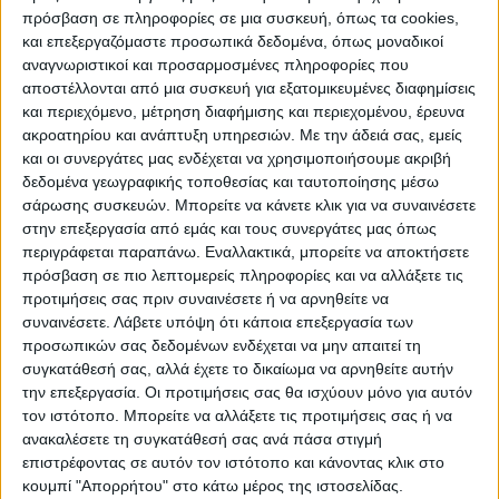
πρόσβαση σε πληροφορίες σε μια συσκευή, όπως τα cookies,
και επεξεργαζόμαστε προσωπικά δεδομένα, όπως μοναδικοί
Στηρίζουμε Κυριάκο Μητσοτάκη,
αναγνωριστικοί και προσαρμοσμένες πληροφορίες που
ψηφίζουμε Γιώργο Κωτσό
αποστέλλονται από μια συσκευή για εξατομικευμένες διαφημίσεις
και περιεχόμενο, μέτρηση διαφήμισης και περιεχομένου, έρευνα
ακροατηρίου και ανάπτυξη υπηρεσιών.
Με την άδειά σας, εμείς
Κάλεσε τους Καρδιτσιώτες να πάνε «όλοι
και οι συνεργάτες μας ενδέχεται να χρησιμοποιήσουμε ακριβή
μαζί την Κυριακή στις κάλπες και να δώσουν
δεδομένα γεωγραφικής τοποθεσίας και ταυτοποίησης μέσω
στη Νέα Δημοκρατία και στον Κυριάκο
σάρωσης συσκευών. Μπορείτε να κάνετε κλικ για να συναινέσετε
στην επεξεργασία από εμάς και τους συνεργάτες μας όπως
Μητσοτάκη τη δύναμη σχηματισμού
περιγράφεται παραπάνω. Εναλλακτικά, μπορείτε να αποκτήσετε
κυβέρνησης για την επόμενη τετραετία
πρόσβαση σε πιο λεπτομερείς πληροφορίες και να αλλάξετε τις
φέρνοντας νέες μεταρρυθμίσεις και
προτιμήσεις σας πριν συναινέσετε ή να αρνηθείτε να
συναινέσετε.
Λάβετε υπόψη ότι κάποια επεξεργασία των
δημιουργώντας την Ελλάδα του μέλλοντος,
προσωπικών σας δεδομένων ενδέχεται να μην απαιτεί τη
μία Ελλάδα η οποία θα προσφέρει στα
συγκατάθεσή σας, αλλά έχετε το δικαίωμα να αρνηθείτε αυτήν
παιδιά μας τη δυνατότητα να
την επεξεργασία. Οι προτιμήσεις σας θα ισχύουν μόνο για αυτόν
δημιουργήσουν και να πραγματοποιήσουν
τον ιστότοπο. Μπορείτε να αλλάξετε τις προτιμήσεις σας ή να
ανακαλέσετε τη συγκατάθεσή σας ανά πάσα στιγμή
τα όνειρα τους. Την 21 Μαΐου, δίνουμε όλοι
επιστρέφοντας σε αυτόν τον ιστότοπο και κάνοντας κλικ στο
μαζί, Δύναμη στην Καρδίτσα, Στηρίζουμε
κουμπί "Απορρήτου" στο κάτω μέρος της ιστοσελίδας.