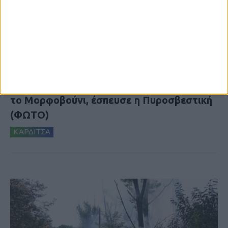
5 Αυγούστου 2026, 6:14 μμ
Παρανάλωμα του πυρός έγινε ΙΧ έξω από
το Μορφοβούνι, έσπευσε η Πυροσβεστική
(ΦΩΤΟ)
ΚΑΡΔΙΤΣΑ