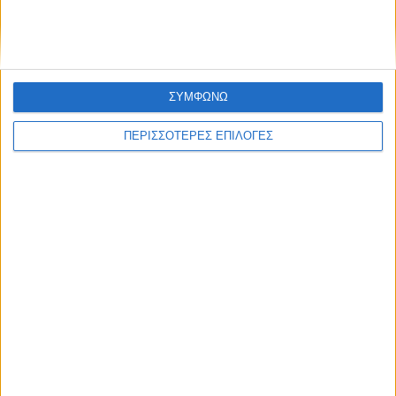
έργο ύδρευσης σε Μαγουλίτσα και Γ.
Καραϊσκάκη
ΣΥΜΦΩΝΩ
ΠΕΡΙΣΣΟΤΕΡΕΣ ΕΠΙΛΟΓΕΣ
ΚΑΡΔΙΤΣΑ