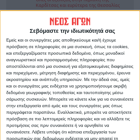
Καρδίτσας και ευρύτερα της Θεσσαλίας
ΠΡΟΗΓΟΥΜΕΝΟ ΑΡΘΡΟ
ΕΠΟΜΕΝΟ ΑΡΘΡΟ
Σεβόμαστε την ιδιωτικότητά σας
Μήνυμα εξωστρέφειας για
Όταν η Καρδίτσα μετακόμισε
Εμείς και οι συνεργάτες μας αποθηκεύουμε και/ή έχουμε
την Καρδιτσιώτικη
στο Βόλο λόγω
πρόσβαση σε πληροφορίες σε μια συσκευή, όπως τα cookies,
επιχειρηματικότητα στη
Αναγέννησης!!!
και επεξεργαζόμαστε προσωπικά δεδομένα, όπως μοναδικοί
«Thessaly Expo» (φωτο &
αναγνωριστικοί και προσαρμοσμένες πληροφορίες που
βίντεο)
αποστέλλονται από μια συσκευή για εξατομικευμένες διαφημίσεις
και περιεχόμενο, μέτρηση διαφήμισης και περιεχομένου, έρευνα
ακροατηρίου και ανάπτυξη υπηρεσιών.
Με την άδειά σας, εμείς
και οι συνεργάτες μας ενδέχεται να χρησιμοποιήσουμε ακριβή
δεδομένα γεωγραφικής τοποθεσίας και ταυτοποίησης μέσω
σάρωσης συσκευών. Μπορείτε να κάνετε κλικ για να συναινέσετε
στην επεξεργασία από εμάς και τους συνεργάτες μας όπως
περιγράφεται παραπάνω. Εναλλακτικά, μπορείτε να αποκτήσετε
πρόσβαση σε πιο λεπτομερείς πληροφορίες και να αλλάξετε τις
Θεοδόσης Κατσάρας
προτιμήσεις σας πριν συναινέσετε ή να αρνηθείτε να
συναινέσετε.
Λάβετε υπόψη ότι κάποια επεξεργασία των
https://neosagon.gr
προσωπικών σας δεδομένων ενδέχεται να μην απαιτεί τη