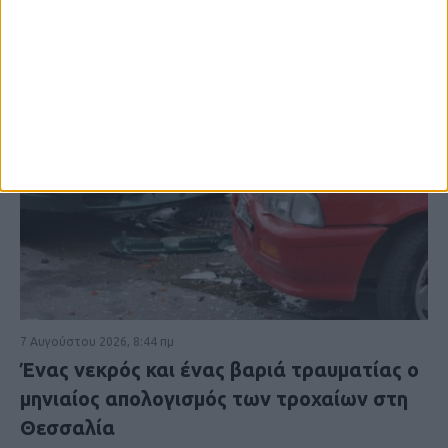
7 Αυγούστου 2026, 8:44 πμ
Ένας νεκρός και ένας βαριά τραυματίας ο
μηνιαίος απολογισμός των τροχαίων στη
Θεσσαλία