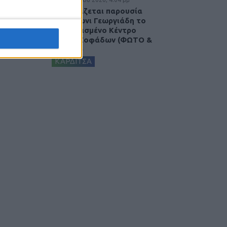
Εγκαινιάζεται παρουσία
του Άδωνι Γεωργιάδη το
ανακαινισμένο Κέντρο
Υγείας Σοφάδων (ΦΩΤΟ &
ΒΙΝΤΕΟ)
ΚΑΡΔΙΤΣΑ