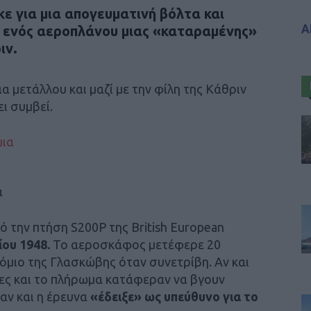
ε για μια απογευματινή βόλτα και
Α
α ενός αεροπλάνου μιας «καταραμένης»
ιν.
α μετάλλου και μαζί με την φίλη της Κάθριν
ει συμβεί.
α
πό την πτήση S200P της British European
ίου 1948.
Το αεροσκάφος μετέφερε 20
όμιο της Γλασκώβης όταν συνετρίβη. Αν και
άτες και το πλήρωμα κατάφεραν να βγουν
αν και η έρευνα
«έδειξε» ως υπεύθυνο για το