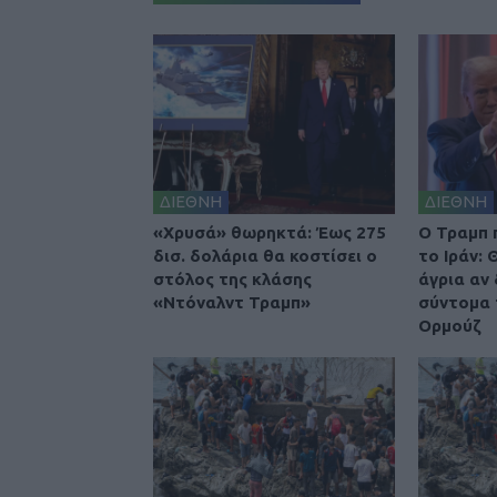
ΔΙΕΘΝΗ
ΔΙΕΘΝΗ
«Χρυσά» θωρηκτά: Έως 275
O Τραμπ 
δισ. δολάρια θα κοστίσει ο
το Ιράν:
στόλος της κλάσης
άγρια αν
«Ντόναλντ Τραμπ»
σύντομα 
Ορμούζ