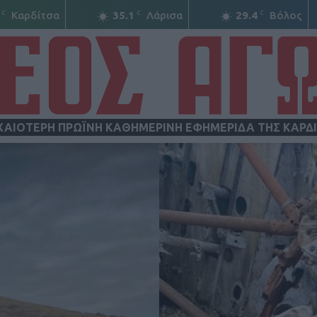
C
C
C
Καρδίτσα
35.1
Λάρισα
29.4
Βόλος
ΧΑΙΟΤΕΡΗ ΠΡΩΪΝΗ ΚΑΘΗΜΕΡΙΝΗ ΕΦΗΜΕΡΙΔΑ ΤΗΣ ΚΑΡΔ
ΝΕΟΣ
ΑΓΩΝ