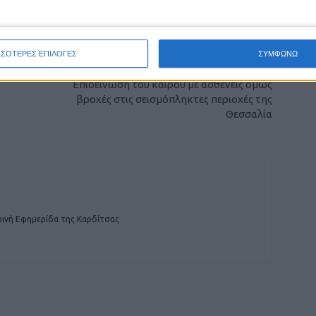
οχή της Καρδίτσας και ευρύτερα της Θεσσαλίας
ΣΣΟΤΕΡΕΣ ΕΠΙΛΟΓΕΣ
ΣΥΜΦΩΝΩ
ΕΠΟΜΕΝΟ ΑΡΘΡΟ
Επιδείνωση του καιρού με ασθενείς όμως
βροχές στις σεισμόπληκτες περιοχές της
Θεσσαλία
ινή Εφημερίδα της Καρδίτσας