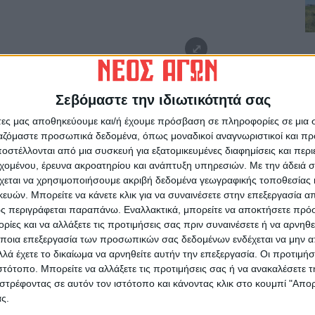
Σεβόμαστε την ιδιωτικότητά σας
άτες μας αποθηκεύουμε και/ή έχουμε πρόσβαση σε πληροφορίες σε μια
 μάτια μας
» διηγείται η Πάμελα Άιτκεν, που
ργαζόμαστε προσωπικά δεδομένα, όπως μοναδικοί αναγνωριστικοί και 
τρίμμια στο προφίλ της στο Facebook και
στέλλονται από μια συσκευή για εξατομικευμένες διαφημίσεις και περ
 γιατί έχουν μείνει παρατημένα σε ένα λόφο
εχομένου, έρευνα ακροατηρίου και ανάπτυξη υπηρεσιών.
Με την άδειά σα
χεται να χρησιμοποιήσουμε ακριβή δεδομένα γεωγραφικής τοποθεσίας 
ών. Μπορείτε να κάνετε κλικ για να συναινέσετε στην επεξεργασία απ
ς περιγράφεται παραπάνω. Εναλλακτικά, μπορείτε να αποκτήσετε πρό
ίες και να αλλάξετε τις προτιμήσεις σας πριν συναινέσετε ή να αρνηθεί
ποια επεξεργασία των προσωπικών σας δεδομένων ενδέχεται να μην απ
λά έχετε το δικαίωμα να αρνηθείτε αυτήν την επεξεργασία. Οι προτιμήσ
ιστότοπο. Μπορείτε να αλλάξετε τις προτιμήσεις σας ή να ανακαλέσετε
στρέφοντας σε αυτόν τον ιστότοπο και κάνοντας κλικ στο κουμπί "Απ
ς.
ρίδα ΝΕΟΣ ΑΓΩΝ στο Google News!