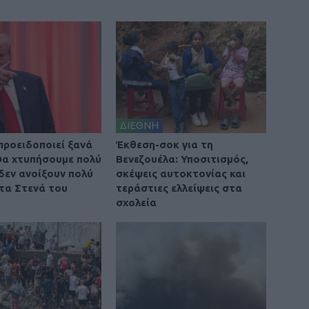
ΔΙΕΘΝΗ
προειδοποιεί ξανά
Έκθεση-σοκ για τη
 Θα χτυπήσουμε πολύ
Βενεζουέλα: Υποσιτισμός,
 δεν ανοίξουν πολύ
σκέψεις αυτοκτονίας και
τα Στενά του
τεράστιες ελλείψεις στα
σχολεία