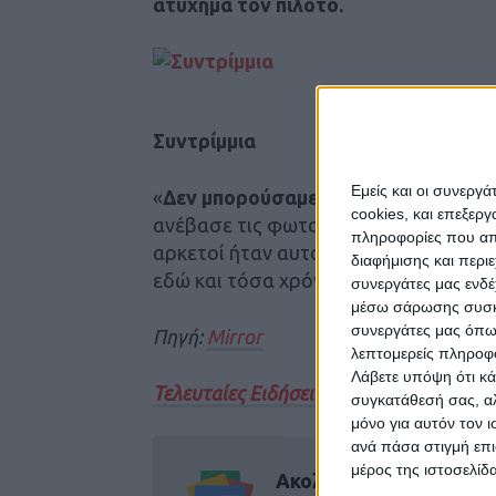
ατύχημα τον πιλότο.
Συντρίμμια
Εμείς και οι συνεργ
«
Δεν μπορούσαμε να πιστέψουμε στα
cookies, και επεξε
ανέβασε τις φωτογραφίες από τα συν
πληροφορίες που απο
αρκετοί ήταν αυτοί που αναρωτήθηκαν
διαφήμισης και περι
εδώ και τόσα χρόνια.
συνεργάτες μας ενδέ
μέσω σάρωσης συσκευ
συνεργάτες μας όπω
Πηγή:
Mirror
λεπτομερείς πληροφορ
Λάβετε υπόψη ότι κά
Τελευταίες Ειδήσεις Σήμερα
συγκατάθεσή σας, αλ
μόνο για αυτόν τον 
ανά πάσα στιγμή επι
μέρος της ιστοσελίδα
Ακολούθησε την εφημε