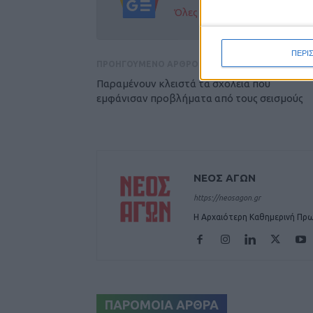
Όλες οι εξελίξεις στην περι
ΠΕΡΙ
ΠΡΟΗΓΟΥΜΕΝΟ ΑΡΘΡΟ
Παραμένουν κλειστά τα σχολεία που
εμφάνισαν προβλήματα από τους σεισμούς
ΝΕΟΣ ΑΓΩΝ
https://neosagon.gr
Η Αρχαιότερη Καθημερινή Πρω
ΠΑΡΟΜΟΙΑ ΑΡΘΡΑ