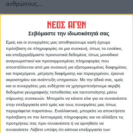
ανθρώπους…
Τελευταίες Ειδήσεις Σήμερα
Σεβόμαστε την ιδιωτικότητά σας
Ακολούθησε την εφημερίδα ΝΕΟΣ
Εμείς και οι συνεργάτες μας αποθηκεύουμε και/ή έχουμε
ΑΓΩΝ στο Google News!
πρόσβαση σε πληροφορίες σε μια συσκευή, όπως τα cookies,
και επεξεργαζόμαστε προσωπικά δεδομένα, όπως μοναδικοί
Όλες οι εξελίξεις στην περιοχή της
αναγνωριστικοί και προσαρμοσμένες πληροφορίες που
Καρδίτσας και ευρύτερα της Θεσσαλίας
αποστέλλονται από μια συσκευή για εξατομικευμένες διαφημίσεις
και περιεχόμενο, μέτρηση διαφήμισης και περιεχομένου, έρευνα
ακροατηρίου και ανάπτυξη υπηρεσιών.
Με την άδειά σας, εμείς
ΠΡΟΗΓΟΥΜΕΝΟ ΑΡΘΡΟ
ΕΠΟΜΕΝΟ ΑΡΘΡΟ
και οι συνεργάτες μας ενδέχεται να χρησιμοποιήσουμε ακριβή
Το φίλτρο αξιολόγησης
Καρδίτσα: Μάθημα
δεδομένα γεωγραφικής τοποθεσίας και ταυτοποίησης μέσω
πρέπει να είναι καλής
ευσυνειδησίας από 10χρονο
σάρωσης συσκευών. Μπορείτε να κάνετε κλικ για να συναινέσετε
ποιότητας...
μαθητή
στην επεξεργασία από εμάς και τους συνεργάτες μας όπως
περιγράφεται παραπάνω. Εναλλακτικά, μπορείτε να αποκτήσετε
πρόσβαση σε πιο λεπτομερείς πληροφορίες και να αλλάξετε τις
προτιμήσεις σας πριν συναινέσετε ή να αρνηθείτε να
συναινέσετε.
Λάβετε υπόψη ότι κάποια επεξεργασία των