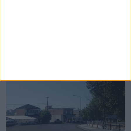
Ξεκινά η κατεδάφιση ετοιμόρροπων
κτιρίων σε Αγναντερό και Ριζοβούνι
ΚΑΡΔΙΤΣΑ