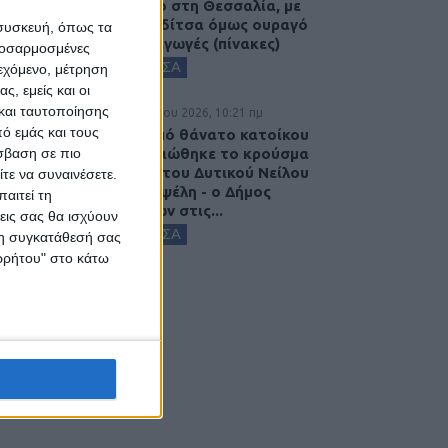
ισοζύγιο στη Θεσσαλία, με
την Καρδίτσα όμως ουραγό
 συσκευή, όπως τα
στις εξαγωγές (πίνακες)
προσαρμοσμένες
ΚΑΡΔΙΤΣΑ
ιεχόμενο, μέτρηση
ς, εμείς και οι
και ταυτοποίησης
7 Αυγούστου 2026, 10:21 πμ
ό εμάς και τους
Μετά από θάνατο κατοίκου
επιβεβαιώθηκε το κρούσμα
σβαση σε πιο
του ιού του Δυτικού Νείλου
τε να συναινέσετε.
στην Κυψέλη - ο Δήμος
αιτεί τη
Σοφάδων στις...
εις σας θα ισχύουν
ΚΑΡΔΙΤΣΑ
 τη συγκατάθεσή σας
ορρήτου" στο κάτω