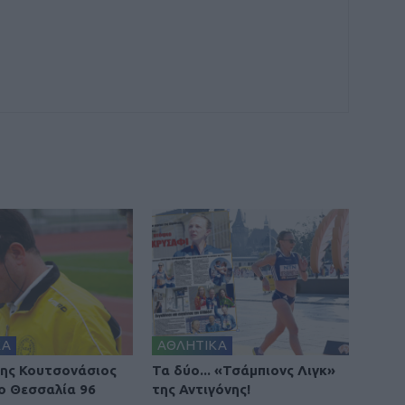
ΚΑ
ΑΘΛΗΤΙΚΑ
ης Κουτσονάσιος
Τα δύο... «Τσάμπιονς Λιγκ»
ο Θεσσαλία 96
της Αντιγόνης!