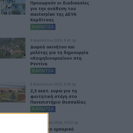
Προχωρούν οι διαδικασίες
για την ανάθεση του
masterplan της ΔΕΥΑ
Καρδίτσας
ΚΑΡΔΙΤΣΑ
8 Αυγούστου 2026, 9:41 πμ
Δωρεά ακινήτου και
μελέτης για τη δημιουργία
«Κειμηλιοαρχείου» στη
Ρεντίνα
ΚΑΡΔΙΤΣΑ
8 Αυγούστου 2026, 9:40 πμ
2,3 εκατ. ευρώ για τη
φοιτητική στέγη στο
Πανεπιστήμιο Θεσσαλίας
ΚΑΡΔΙΤΣΑ
7 Αυγούστου 2026, 10:52 πμ
Θετικό το εμπορικό