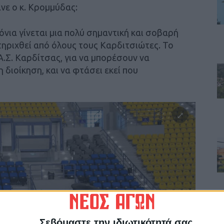
νε ο κ. Κρομμύδας:
όνια γίνεται μια πολύ σημαντική και σοβαρή
τηριχθεί από όλους τους Καρδιτσιώτες. Το
Α.Σ. Καρδίτσας, για να μπορέσουν να
η διοίκηση, και να φτάσει εκεί που
Σεβόμαστε την ιδιωτικότητά σας