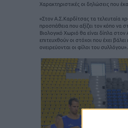
Χαρακτηριστικές οι δηλώσεις που έκα
«Στον Α.Σ.Καρδίτσας τα τελευταία χρ
προσπάθεια που αξίζει τον κόπο να σ
Βιολογικό Χωριό θα είναι δίπλα στον 
επιτευχθούν οι στόχοι που έχει βάλει 
ονειρεύονται οι φίλοι του συλλόγου».